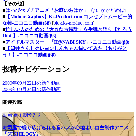
【その他】
■
はっぴぺプチアニメ「お庭のおはか」
[
なにかがだめぽ
]
■
【MotionGraphics】Ks-Product.com コンセプトムービー的
な物‐ニコニコ動画(ββ)
[
blog.ks-product.com
]
■
忙しい人のための「大きな古時計」を生弾き語り【たろう
16bit】‐ニコニコ動画(ββ)
■
アイドルマスター 「H@NABI SKY」‐ニコニコ動画(ββ)
■
【臼井さん】クレヨンしんちゃん描いてみた【ありがと
う！】‐ニコニコ動画(ββ)
投稿ナビゲーション
2009年09月22日の新作動画
2009年09月24日の新作動画
関連投稿
動画
自主制作ｱﾆﾒ
寿司屋で繰り広げられる音ハメが心地よい自主制作アニメ
『SUSHILOGY』