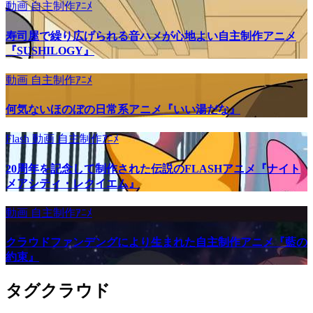
動画
自主制作ｱﾆﾒ
寿司屋で繰り広げられる音ハメが心地よい自主制作アニメ
『SUSHILOGY』
動画
自主制作ｱﾆﾒ
何気ないほのぼの日常系アニメ『いい湯だな』
Flash
動画
自主制作ｱﾆﾒ
20周年を記念して制作された伝説のFLASHアニメ『ナイト
メアシティ・レクイエム』
動画
自主制作ｱﾆﾒ
クラウドファンデングにより生まれた自主制作アニメ『藍の
約束』
タグクラウド