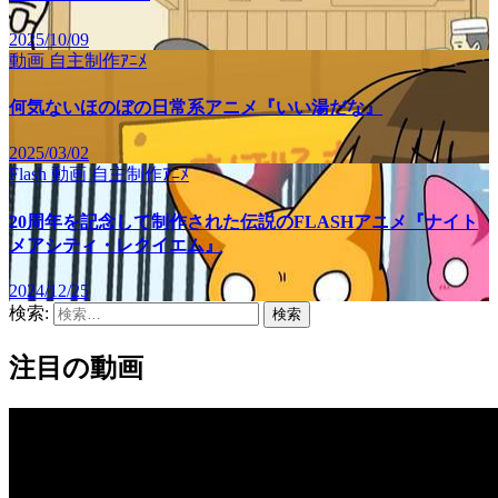
2025/10/09
動画
自主制作ｱﾆﾒ
何気ないほのぼの日常系アニメ『いい湯だな』
2025/03/02
Flash
動画
自主制作ｱﾆﾒ
20周年を記念して制作された伝説のFLASHアニメ『ナイト
メアシティ・レクイエム』
2024/12/25
検索:
注目の動画