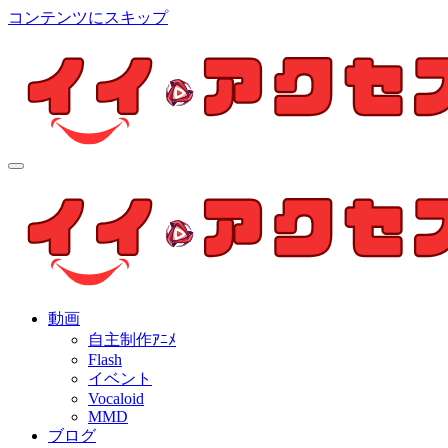
コンテンツにスキップ
イイ・アクセス
個人制作アニメを中心とした動画紹介ブログ
イイ・アクセス
個人制作アニメを中心とした動画紹介ブログ
動画
自主制作ｱﾆﾒ
Flash
イベント
Vocaloid
MMD
ブログ