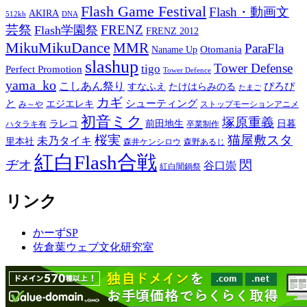
Flash Game Festival
Flash・動画文
AKIRA
512kb
DNA
芸祭
FRENZ
Flash学園祭
FRENZ 2012
MikuMikuDance
MMR
ParaFla
Otomania
Naname Up
slashup
Tower Defense
tigo
Perfect Promotion
Tower Defence
yama_ko
こしあん祭り
ぴろぴ
すなふえ
たけはらみのる
たまご
カギ
と
シューティング
エジエレキ
み～や
ストップモーションアニメ
初音ミク
塚原重義
ラレコ
前田地生
日暮
ハタラキ有
卒業制作
桜実
猫屋敷スタ
未乃タイキ
里本社
森井ケンシロウ
森野あるじ
紅白Flash合戦
ヂオ
閃
谷口崇
紅白闇鍋祭
リンク
かーずSP
佐倉葉ウェブ文化研究室