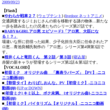
2009/09/23
【Flash】
■
やわらか戦車２７
[
ウェブテント
] (
livedoor ネットアニメ
)
交通調査するジミおじさんの前を移動する謎の物体…新たな
一歩を踏み出した(?)兄者たちのシリーズ第27話です。
■
BABY&GIRLアロ恵 エピソード3「アロ恵、大臣にな
る！？」
場違いな所に彷徨った結果、少子化担当大臣に任命されたア
ロ恵…青池良輔氏制作の『アロ恵』シリーズ第4弾第3話で
す。
■
桜井くんと竜田くん 第２話
／
第３話
[
寝込屋
]
赤髪の新キャラが登場するシリーズ第2話＆第3話です。
【VOCALOID】
■
初音ミク オリジナル曲 「裏表ラバーズ」【PV】‐ニコ
ニコ動画(ββ)
■
【割音タイ】わりばしおんな。PV【初音ミク】‐ニコニコ
動画(ββ)
[
UP or DOWN
]
■
[初音ミク] キミ以上、ボク未満。 [オリジナル曲]‐ニコニコ
動画(ββ)
■
【初音ミク】バイタリズム【オリジナル】‐ニコニコ動画
(ββ)