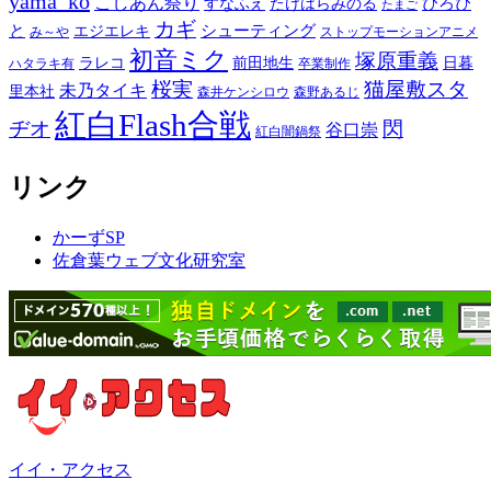
yama_ko
こしあん祭り
ぴろぴ
すなふえ
たけはらみのる
たまご
カギ
と
シューティング
エジエレキ
み～や
ストップモーションアニメ
初音ミク
塚原重義
ラレコ
前田地生
日暮
ハタラキ有
卒業制作
桜実
猫屋敷スタ
未乃タイキ
里本社
森井ケンシロウ
森野あるじ
紅白Flash合戦
ヂオ
閃
谷口崇
紅白闇鍋祭
リンク
かーずSP
佐倉葉ウェブ文化研究室
イイ・アクセス