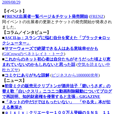
2009/08/29
【イベント】
■
FRENZ出展者一覧ページ＆チケット発売開始
(
FRENZ
)
同イベントの出展者の更新とチケットの発売開始が発表され
ました。
【コラム／インタビュー】
■
ASCII.jp：スランプに悩む自分を変えた「ブラック★ロッ
クシューター」
■
サマーウォーズで絶望できる人はある意味幸せかも
(
GilCrowsのペネトレイト・トーク
)
■
これからのネット初心者は自分たちがそうだった頃より恵
まれていないのかもしれないと思った話
(
空気を読まない中
杜カズサ
)
■
コミケにありがちな誤解
(
ビジネスから1000000光年
)
【ニュース】
■
初音ミクの販売元クリプトンが酒井法子「碧いうさぎ」の
替え歌「白いクスリ」ニコニコ動画削除騒動についてブログ
で再説明、知的財産権を侵害すると主張 – GIGAZINE
■
「ネットの中だけではもったいない」 「やる夫」本が伝
える奥深さ
■
ｐｉｘｉｖ：クリエーター１００万人登録のＳＮＳ １１