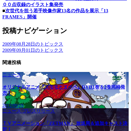
００点収録のイラスト集発売
■
次世代を担う若手映像作家13名の作品を展示「13
FRAMES」開催
投稿ナビゲーション
2009年08月28日のトピックス
2009年09月01日のトピックス
関連投稿
ニュース
オリジナルアニメ『ズモモとヌペペ』DVD1巻＆2巻同時発
売！
2012/09/19
ニュース
プレスリリース
ＴＶアニメーション「ZETMAN」 放送局＆追加キャスト決
定！