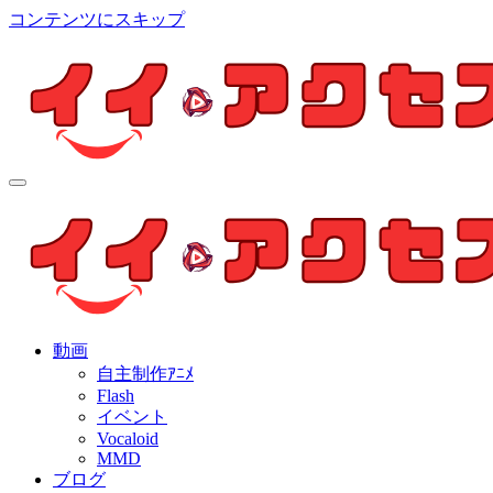
コンテンツにスキップ
イイ・アクセス
個人制作アニメを中心とした動画紹介ブログ
イイ・アクセス
個人制作アニメを中心とした動画紹介ブログ
動画
自主制作ｱﾆﾒ
Flash
イベント
Vocaloid
MMD
ブログ