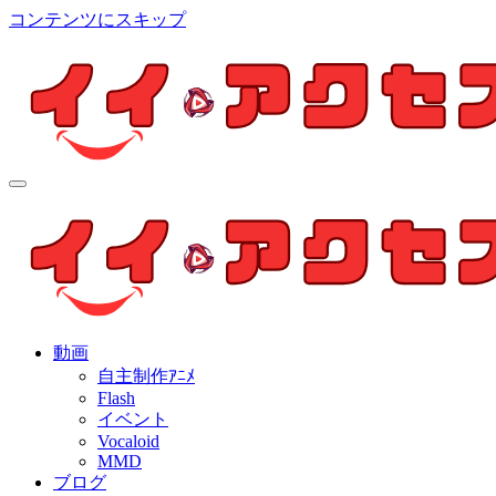
コンテンツにスキップ
イイ・アクセス
個人制作アニメを中心とした動画紹介ブログ
イイ・アクセス
個人制作アニメを中心とした動画紹介ブログ
動画
自主制作ｱﾆﾒ
Flash
イベント
Vocaloid
MMD
ブログ