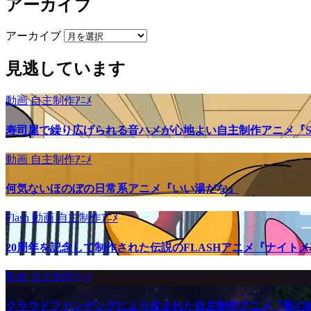
アーカイブ
アーカイブ
見逃しています
動画
自主制作ｱﾆﾒ
寿司屋で繰り広げられる音ハメが心地よい自主制作アニメ『SU
動画
自主制作ｱﾆﾒ
何気ないほのぼの日常系アニメ『いい湯だな』
Flash
動画
自主制作ｱﾆﾒ
20周年を記念して制作された伝説のFLASHアニメ『ナイト
動画
自主制作ｱﾆﾒ
クラウドファンデングにより生まれた自主制作アニメ『藍の