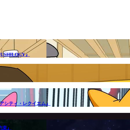
SHILOGY』
メアシティ・レクイエム』
約束』