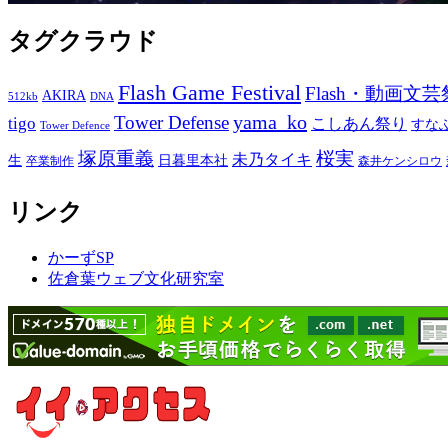
タグクラウド
Flash Game Festival
Flash・動画文芸
AKIRA
512kb
DNA
yama_ko
Tower Defense
tigo
こしあん祭り
すな
Tower Defence
塚原重義
桜実
未乃タイキ
生
日暮里本社
卒業制作
森井ケンシロウ
リンク
かーずSP
佐倉葉ウェブ文化研究室