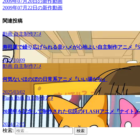
2009年07月20日の新作動画
2009年07月22日の新作動画
関連投稿
動画
自主制作ｱﾆﾒ
寿司屋で繰り広げられる音ハメが心地よい自主制作アニメ『SU
2025/10/09
動画
自主制作ｱﾆﾒ
何気ないほのぼの日常系アニメ『いい湯だな』
2025/03/02
Flash
動画
自主制作ｱﾆﾒ
20周年を記念して制作された伝説のFLASHアニメ『ナイト
2024/12/25
検索: