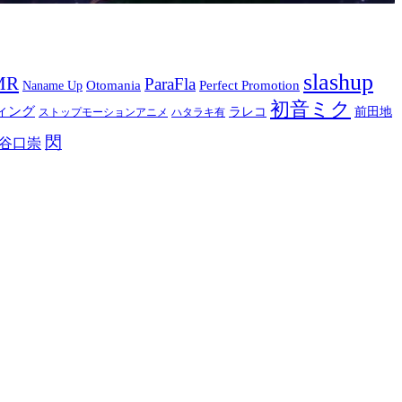
slashup
MR
ParaFla
Otomania
Perfect Promotion
Naname Up
初音ミク
ィング
ラレコ
前田地
ストップモーションアニメ
ハタラキ有
閃
谷口崇