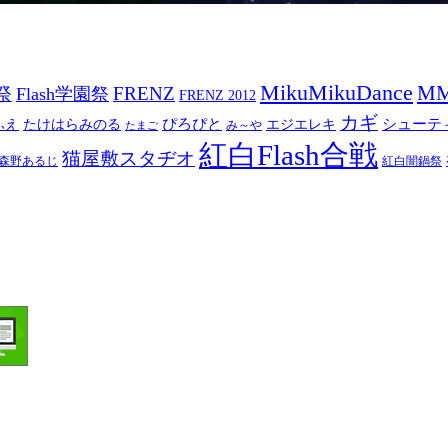
MikuMikuDance
M
祭
FRENZ
Flash学園祭
FRENZ 2012
カギ
ぴろぴと
シューテ
ふえ
たけはらみのる
エジエレキ
み～や
たまご
紅白Flash合戦
猫屋敷スタヂオ
森野あるじ
紅白闇鍋祭