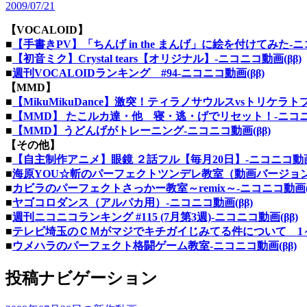
2009/07/21
【VOCALOID】
■
【手書きPV】「ちんげ in the まんげ」に絵を付けてみた‐ニコ
■
【初音ミク】Crystal tears【オリジナル】‐ニコニコ動画(ββ)
■
週刊VOCALOIDランキング #94‐ニコニコ動画(ββ)
【MMD】
■
【MikuMikuDance】激突！ティラノサウルスvsトリケラトプ
■
【MMD】 たこルカ達・他 寝・逃・げでリセット！‐ニコニコ
■
【MMD】うどんげがトレーニング‐ニコニコ動画(ββ)
【その他】
■
【自主制作アニメ】眼鏡 ２話フル【毎月20日】‐ニコニコ動画(
■
海原YOU☆斬のパーフェクトツンデレ教室（動画バージョン）
■
カビラのパーフェクトさっかー教室～remix～‐ニコニコ動画(β
■
ヤゴコロダンス（アルパカ用）‐ニコニコ動画(ββ)
■
週刊ニコニコランキング #115 (7月第3週)‐ニコニコ動画(ββ)
■
テレビ埼玉のＣＭがマジでキチガイじみてる件について 1～３
■
ウメハラのパーフェクト格闘ゲーム教室‐ニコニコ動画(ββ)
投稿ナビゲーション