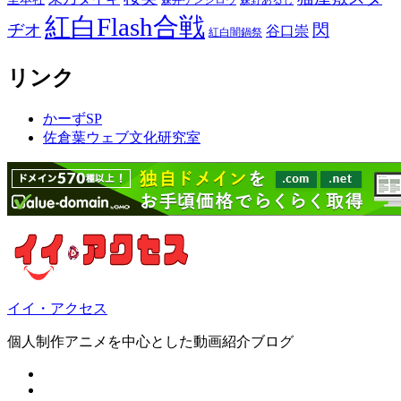
森井ケンシロウ
森野あるじ
紅白Flash合戦
ヂオ
閃
谷口崇
紅白闇鍋祭
リンク
かーずSP
佐倉葉ウェブ文化研究室
イイ・アクセス
個人制作アニメを中心とした動画紹介ブログ