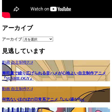
アーカイブ
アーカイブ
見逃しています
動画
自主制作ｱﾆﾒ
寿司屋で繰り広げられる音ハメが心地よい自主制作アニメ
『SUSHILOGY』
動画
自主制作ｱﾆﾒ
何気ないほのぼの日常系アニメ『いい湯だな』
Flash
動画
自主制作ｱﾆﾒ