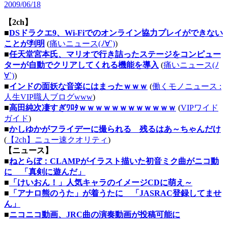
2009/06/18
【2ch】
■
DSドラクエ9、Wi-Fiでのオンライン協力プレイができない
ことが判明
(
痛いニュース(ﾉ∀`)
)
■
任天堂宮本氏、マリオで行き詰ったステージをコンピュー
ターが自動でクリアしてくれる機能を導入
(
痛いニュース(ﾉ
∀`)
)
■
インドの面妖な音楽にはまったｗｗｗ
(
働くモノニュース :
人生VIP職人ブログwww
)
■
高田純次凄すぎﾜﾛﾀｗｗｗｗｗｗｗｗｗｗｗｗ
(
VIPワイド
ガイド
)
■
かしゆかがフライデーに撮られる 残るはあ～ちゃんだけ
(
【2ch】ニュー速クオリティ
)
【ニュース】
■
ねとらぼ：CLAMPがイラスト描いた初音ミク曲がニコ動
に 「真剣に遊んだ」
■
「けいおん！」人気キャラのイメージCDに萌え～
■
「アナロ熊のうた」が着うたに 「JASRAC登録してませ
ん」
■
ニコニコ動画、JRC曲の演奏動画が投稿可能に