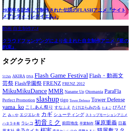
20周年を記念して制作された伝説のFLASHアニメ『ナイト
メアシティ・レクイエム』
動画
自主制作ｱﾆﾒ
クラウドファンデングにより生まれた自主制作アニメ『藍の
約束』
タグクラウド
Flash Game Festival
Flash・動画文
AKIRA
512kb
DNA
芸祭
FRENZ
Flash学園祭
FRENZ 2012
MikuMikuDance
MMR
ParaFla
Otomania
Naname Up
slashup
Tower Defense
tigo
Perfect Promotion
Tower Defence
yama_ko
こしあん祭り
ぴろぴ
すなふえ
たけはらみのる
たまご
カギ
と
シューティング
エジエレキ
み～や
ストップモーションアニメ
初音ミク
塚原重義
ラレコ
前田地生
日暮
ハタラキ有
卒業制作
桜実
猫屋敷スタ
未乃タイキ
里本社