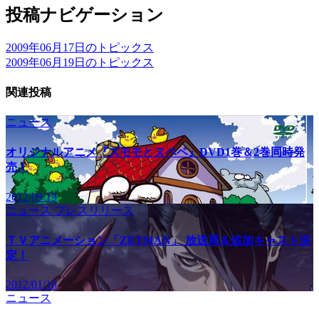
投稿ナビゲーション
2009年06月17日のトピックス
2009年06月19日のトピックス
関連投稿
ニュース
オリジナルアニメ『ズモモとヌペペ』DVD1巻＆2巻同時発
売！
2012/09/19
ニュース
プレスリリース
ＴＶアニメーション「ZETMAN」 放送局＆追加キャスト決
定！
2012/01/10
ニュース