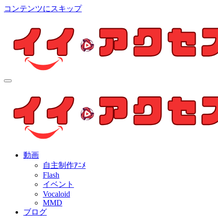
コンテンツにスキップ
イイ・アクセス
個人制作アニメを中心とした動画紹介ブログ
イイ・アクセス
個人制作アニメを中心とした動画紹介ブログ
動画
自主制作ｱﾆﾒ
Flash
イベント
Vocaloid
MMD
ブログ