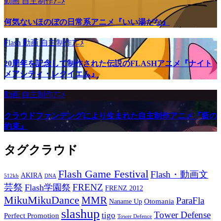
動画
自主制作ｱﾆﾒ
何気ないほのぼの日常系アニメ『いい湯だな』
Flash
動画
自主制作ｱﾆﾒ
20周年を記念して制作された伝説のFLASHアニメ『ナイト
メアシティ・レクイエム』
動画
自主制作ｱﾆﾒ
クラウドファンデングにより生まれた自主制作アニメ『藍の
約束』
タグクラウド
Flash Game Festival
Flash・動画文
AKIRA
512kb
DNA
芸祭
FRENZ
Flash学園祭
FRENZ 2012
MikuMikuDance
MMR
ParaFla
Otomania
Naname Up
slashup
Tower Defense
tigo
Perfect Promotion
Tower Defence