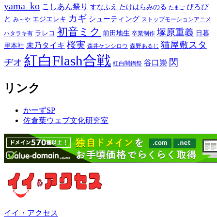
yama_ko
こしあん祭り
ぴろぴ
すなふえ
たけはらみのる
たまご
カギ
と
シューティング
エジエレキ
み～や
ストップモーションアニメ
初音ミク
塚原重義
ラレコ
前田地生
日暮
ハタラキ有
卒業制作
桜実
猫屋敷スタ
未乃タイキ
里本社
森井ケンシロウ
森野あるじ
紅白Flash合戦
ヂオ
閃
谷口崇
紅白闇鍋祭
リンク
かーずSP
佐倉葉ウェブ文化研究室
イイ・アクセス