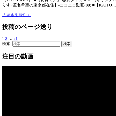
りす×匿名希望の東京都在住】‐ニコニコ動画(ββ) ■【KAITO
「続きを読む」
投稿のページ送り
1
2
…
21
検索:
注目の動画