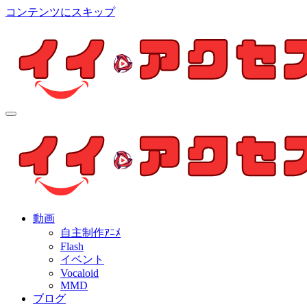
コンテンツにスキップ
イイ・アクセス
個人制作アニメを中心とした動画紹介ブログ
イイ・アクセス
個人制作アニメを中心とした動画紹介ブログ
動画
自主制作ｱﾆﾒ
Flash
イベント
Vocaloid
MMD
ブログ