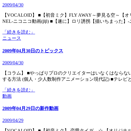
2009/04/30
【VOCALOID】 ■【初音ミク】FLY AWAY～夢見る空～【オリジナル曲】‐ニコニコ動画(ββ) ■初音ミクオリジナル
NEL‐ニコニコ動画(ββ) ■【遂に】ロリ誘拐【描いちまった】
「続きを読む」
ニュース
2009年04月30日のトピックス
2009/04/30
【コラム】 ■やっぱりプロのクリエイターはいなくはならないって (rebamakiの日記) ■「地デジカ」の二次創作を回避
する方法 (個人・少人数制作アニメーション現代記) ■テレ
「続きを読む」
動画
2009年04月29日の新作動画
2009/04/29
【VOCALOID】 ■【初音ミク】 恋愛タイガ→☆ 【オリジナル曲】‐ニコニコ動画(ββ) ■【初音ミク】「Survivor」【ぼか