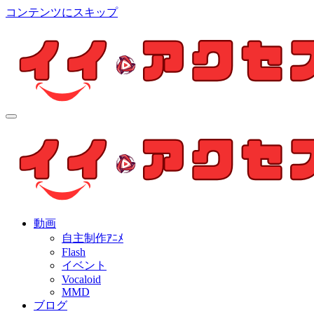
コンテンツにスキップ
イイ・アクセス
個人制作アニメを中心とした動画紹介ブログ
イイ・アクセス
個人制作アニメを中心とした動画紹介ブログ
動画
自主制作ｱﾆﾒ
Flash
イベント
Vocaloid
MMD
ブログ