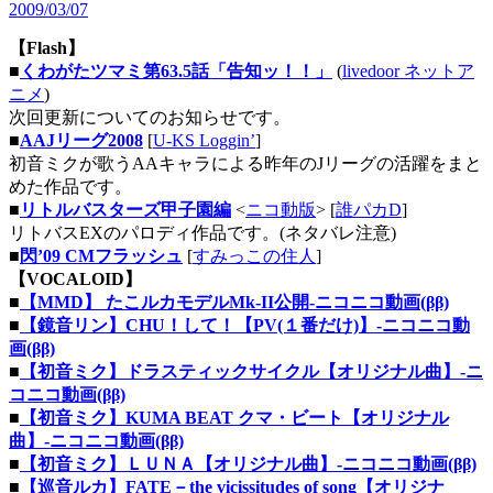
2009/03/07
【Flash】
■
くわがたツマミ第63.5話「告知ッ！！」
(
livedoor ネットア
ニメ
)
次回更新についてのお知らせです。
■
AAJリーグ2008
[
U-KS Loggin’
]
初音ミクが歌うAAキャラによる昨年のJリーグの活躍をまと
めた作品です。
■
リトルバスターズ甲子園編
<
ニコ動版
> [
誰パカD
]
リトバスEXのパロディ作品です。(ネタバレ注意)
■
閃’09 CMフラッシュ
[
すみっこの住人
]
【VOCALOID】
■
【MMD】 たこルカモデルMk-II公開‐ニコニコ動画(ββ)
■
【鏡音リン】CHU！して！【PV(１番だけ)】‐ニコニコ動
画(ββ)
■
【初音ミク】ドラスティックサイクル【オリジナル曲】‐ニ
コニコ動画(ββ)
■
【初音ミク】KUMA BEAT クマ・ビート【オリジナル
曲】‐ニコニコ動画(ββ)
■
【初音ミク】ＬＵＮＡ【オリジナル曲】‐ニコニコ動画(ββ)
■
【巡音ルカ】FATE－the vicissitudes of song【オリジナ