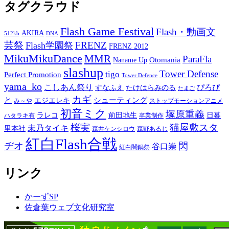
タグクラウド
Flash Game Festival
Flash・動画文
AKIRA
512kb
DNA
芸祭
FRENZ
Flash学園祭
FRENZ 2012
MikuMikuDance
MMR
ParaFla
Otomania
Naname Up
slashup
Tower Defense
tigo
Perfect Promotion
Tower Defence
yama_ko
こしあん祭り
ぴろぴ
すなふえ
たけはらみのる
たまご
カギ
と
シューティング
エジエレキ
み～や
ストップモーションアニメ
初音ミク
塚原重義
ラレコ
前田地生
日暮
ハタラキ有
卒業制作
桜実
猫屋敷スタ
未乃タイキ
里本社
森井ケンシロウ
森野あるじ
紅白Flash合戦
ヂオ
閃
谷口崇
紅白闇鍋祭
リンク
かーずSP
佐倉葉ウェブ文化研究室