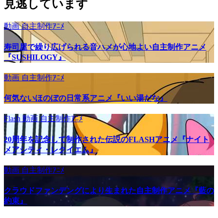
見逃しています
動画
自主制作ｱﾆﾒ
寿司屋で繰り広げられる音ハメが心地よい自主制作アニメ
『SUSHILOGY』
動画
自主制作ｱﾆﾒ
何気ないほのぼの日常系アニメ『いい湯だな』
Flash
動画
自主制作ｱﾆﾒ
20周年を記念して制作された伝説のFLASHアニメ『ナイト
メアシティ・レクイエム』
動画
自主制作ｱﾆﾒ
クラウドファンデングにより生まれた自主制作アニメ『藍の
約束』