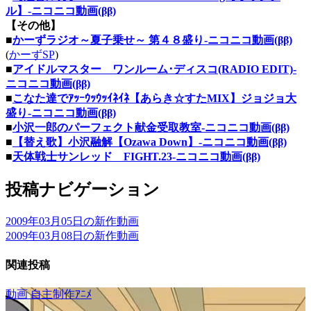
ル】‐ニコニコ動画(ββ)
【その他】
■
かーずラジオ～夏子乗せ～ 第４８盛り‐ニコニコ動画(ββ)
(
かーずSP
)
■
アイドルマスター ワンルーム･ディスコ(RADIO EDIT)‐
ニコニコ動画(ββ)
■
こなた達でｱｯｰｳｯｳｯｲﾈｲﾈ【あらき☆すたMIX】ジョジョ大
盛り‐ニコニコ動画(ββ)
■
小沢一郎のパーフェクト献金受取教室‐ニコニコ動画(ββ)
■
【替え歌】小沢融解【Ozawa Down】‐ニコニコ動画(ββ)
■
天体戦士サンレッド FIGHT.23‐ニコニコ動画(ββ)
投稿ナビゲーション
2009年03月05日の新作動画
2009年03月08日の新作動画
関連投稿
動画
自主制作ｱﾆﾒ