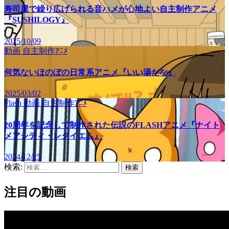
寿司屋で繰り広げられる音ハメが心地よい自主制作アニメ
『SUSHILOGY』
2025/10/09
動画
自主制作ｱﾆﾒ
何気ないほのぼの日常系アニメ『いい湯だな』
2025/03/02
Flash
動画
自主制作ｱﾆﾒ
20周年を記念して制作された伝説のFLASHアニメ『ナイト
メアシティ・レクイエム』
2024/12/25
検索:
注目の動画