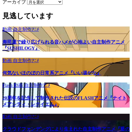
アーカイブ
見逃しています
動画
自主制作ｱﾆﾒ
寿司屋で繰り広げられる音ハメが心地よい自主制作アニメ
『SUSHILOGY』
動画
自主制作ｱﾆﾒ
何気ないほのぼの日常系アニメ『いい湯だな』
Flash
動画
自主制作ｱﾆﾒ
20周年を記念して制作された伝説のFLASHアニメ『ナイト
メアシティ・レクイエム』
動画
自主制作ｱﾆﾒ
クラウドファンデングにより生まれた自主制作アニメ『藍の