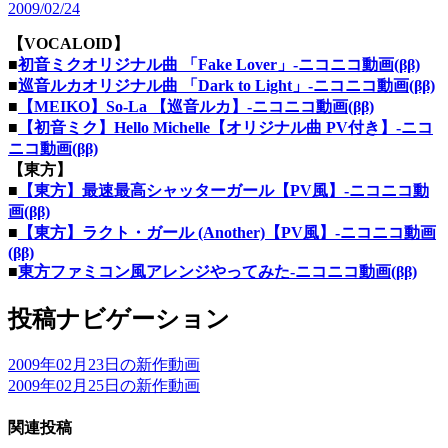
2009/02/24
【VOCALOID】
■
初音ミクオリジナル曲 「Fake Lover」‐ニコニコ動画(ββ)
■
巡音ルカオリジナル曲 「Dark to Light」‐ニコニコ動画(ββ)
■
【MEIKO】So-La 【巡音ルカ】‐ニコニコ動画(ββ)
■
【初音ミク】Hello Michelle【オリジナル曲 PV付き】‐ニコ
ニコ動画(ββ)
【東方】
■
【東方】最速最高シャッターガール【PV風】‐ニコニコ動
画(ββ)
■
【東方】ラクト・ガール (Another)【PV風】‐ニコニコ動画
(ββ)
■
東方ファミコン風アレンジやってみた‐ニコニコ動画(ββ)
投稿ナビゲーション
2009年02月23日の新作動画
2009年02月25日の新作動画
関連投稿