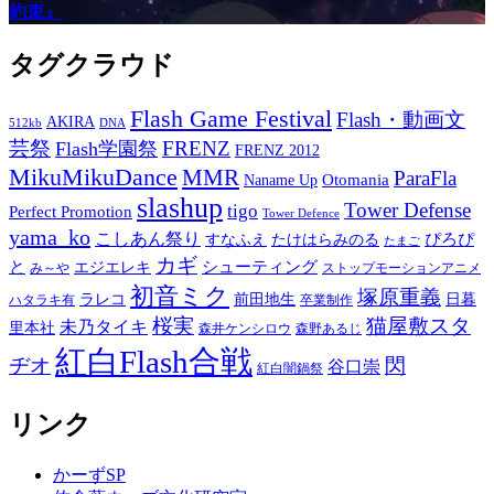
約束』
タグクラウド
Flash Game Festival
Flash・動画文
AKIRA
512kb
DNA
芸祭
FRENZ
Flash学園祭
FRENZ 2012
MikuMikuDance
MMR
ParaFla
Otomania
Naname Up
slashup
Tower Defense
tigo
Perfect Promotion
Tower Defence
yama_ko
こしあん祭り
ぴろぴ
すなふえ
たけはらみのる
たまご
カギ
と
シューティング
エジエレキ
み～や
ストップモーションアニメ
初音ミク
塚原重義
ラレコ
前田地生
日暮
ハタラキ有
卒業制作
桜実
猫屋敷スタ
未乃タイキ
里本社
森井ケンシロウ
森野あるじ
紅白Flash合戦
ヂオ
閃
谷口崇
紅白闇鍋祭
リンク
かーずSP