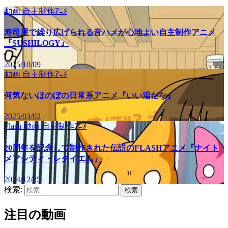
動画
自主制作ｱﾆﾒ
寿司屋で繰り広げられる音ハメが心地よい自主制作アニメ
『SUSHILOGY』
2025/10/09
動画
自主制作ｱﾆﾒ
何気ないほのぼの日常系アニメ『いい湯だな』
2025/03/02
Flash
動画
自主制作ｱﾆﾒ
20周年を記念して制作された伝説のFLASHアニメ『ナイト
メアシティ・レクイエム』
2024/12/25
検索:
注目の動画