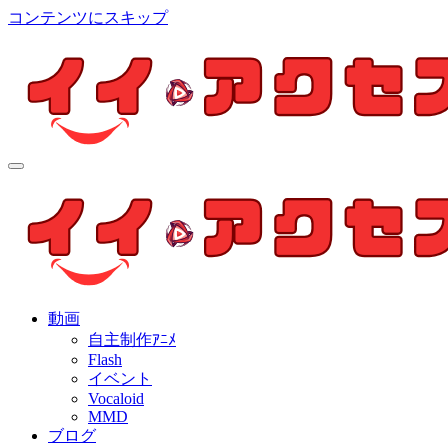
コンテンツにスキップ
イイ・アクセス
個人制作アニメを中心とした動画紹介ブログ
イイ・アクセス
個人制作アニメを中心とした動画紹介ブログ
動画
自主制作ｱﾆﾒ
Flash
イベント
Vocaloid
MMD
ブログ