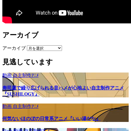
アーカイブ
アーカイブ
見逃しています
動画
自主制作ｱﾆﾒ
寿司屋で繰り広げられる音ハメが心地よい自主制作アニメ
『SUSHILOGY』
動画
自主制作ｱﾆﾒ
何気ないほのぼの日常系アニメ『いい湯だな』
Flash
動画
自主制作ｱﾆﾒ