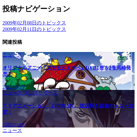
投稿ナビゲーション
2009年02月08日のトピックス
2009年02月11日のトピックス
関連投稿
ニュース
オリジナルアニメ『ズモモとヌペペ』DVD1巻＆2巻同時発
売！
2012/09/19
ニュース
プレスリリース
ＴＶアニメーション「ZETMAN」 放送局＆追加キャスト決
定！
2012/01/10
ニュース