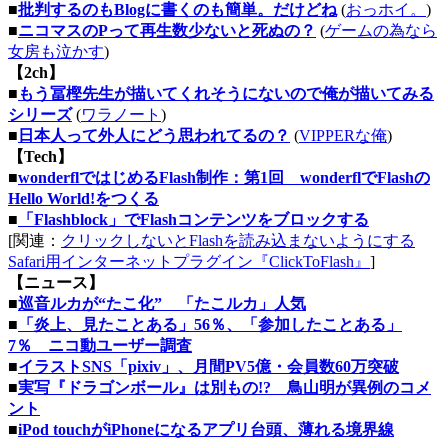
■
批判するのもBlogに書くのも簡単。だけどね
(
おっホイ。
)
■
ニコマスのPって再生数少ないと死ぬの？
(
ゲームの為なら
女房も泣かす
)
【2ch】
■
もう冨樫先生が描いてくれそうにないので俺が描いてみる
シリーズ
(
ワラノート
)
■
日本人って外人にどう思われてるの？
(
VIPPERな俺
)
【Tech】
■
wonderflではじめるFlash制作：第1回 wonderflでFlashの
Hello World!をつくる
■
「Flashblock」でFlashコンテンツをブロックする
[関連：
クリックしないとFlashを読み込まないようにする
Safari用インターネットプラグイン『ClickToFlash』
]
【ニュース】
■
巡音ルカが“たこ化” 「たこルカ」人気
■
「炎上、見たことある」56％、「参加したことある」
7％ ニコ動ユーザー調査
■
イラストSNS「pixiv」、月間PV5億・会員数60万突破
■
実写『ドラゴンボール』は別もの!? 鳥山明が異例のコメ
ント
■
iPod touchがiPhoneになるアプリ台頭、薄れる境界線