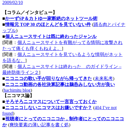
2009/02/10
【コラム／インタビュー】
■
かーずSP＆カトゆー家断絶のネットツール術
■
情報元 TOP 30 のほとんどを見ていない件
(
踊る肉とパイナ
ップル
)
■
個人ニュースサイトは既に終わったジャンル
[関連：
個人ニュースサイトを有難がってる情弱に攻撃され
たって痛くも痒くもねえよ。
]
[関連：
個人ニュースサイトを見ているような情弱がネット
を語るな。
]
[関連：
個人ニュースサイトは終わった のガイドライン –
最終防衛ライン２
]
■
ニコニコの歌い手が回りながら帰ってきた
(
未来私考
)
■
ニコニコ動画の各社決算記事は鵜呑みしない方が良い
(
hachimitu blog
)
【ニコマス論】
■
そろそろニコマスについて一言言っておくか
■
ニコニコしないニコマスはお嫌いですか？
(
404 I’ve not
found
)
■
視聴者にとってのニコニコか，制作者にとってのニコニコ
か
(
爽快要素の薄い記事を書く処
)