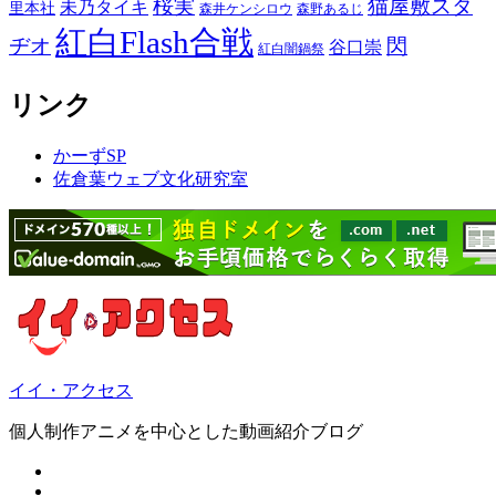
桜実
猫屋敷スタ
未乃タイキ
里本社
森井ケンシロウ
森野あるじ
紅白Flash合戦
ヂオ
閃
谷口崇
紅白闇鍋祭
リンク
かーずSP
佐倉葉ウェブ文化研究室
イイ・アクセス
個人制作アニメを中心とした動画紹介ブログ