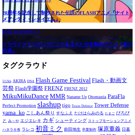
20周年を記念して制作された伝説のFLASHアニメ『ナイト
メアシティ・レクイエム』
動画
自主制作ｱﾆﾒ
クラウドファンデングにより生まれた自主制作アニメ『藍の
約束』
タグクラウド
Flash Game Festival
Flash・動画文
AKIRA
512kb
DNA
芸祭
FRENZ
Flash学園祭
FRENZ 2012
MikuMikuDance
MMR
ParaFla
Otomania
Naname Up
slashup
Tower Defense
tigo
Perfect Promotion
Tower Defence
yama_ko
こしあん祭り
ぴろぴ
すなふえ
たけはらみのる
たまご
カギ
と
シューティング
エジエレキ
み～や
ストップモーションアニメ
初音ミク
塚原重義
ラレコ
前田地生
日暮
ハタラキ有
卒業制作