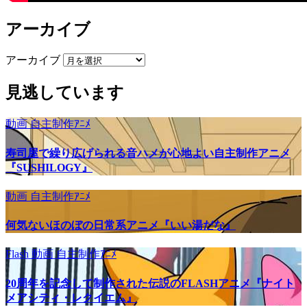
アーカイブ
アーカイブ
見逃しています
動画
自主制作ｱﾆﾒ
寿司屋で繰り広げられる音ハメが心地よい自主制作アニメ
『SUSHILOGY』
動画
自主制作ｱﾆﾒ
何気ないほのぼの日常系アニメ『いい湯だな』
Flash
動画
自主制作ｱﾆﾒ
20周年を記念して制作された伝説のFLASHアニメ『ナイト
メアシティ・レクイエム』