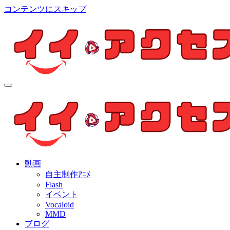
コンテンツにスキップ
イイ・アクセス
個人制作アニメを中心とした動画紹介ブログ
イイ・アクセス
個人制作アニメを中心とした動画紹介ブログ
動画
自主制作ｱﾆﾒ
Flash
イベント
Vocaloid
MMD
ブログ