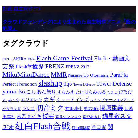
動画
自主制作ｱﾆﾒ
クラウドファンデングにより生まれた自主制作アニメ『藍の
約束』
タグクラウド
Flash Game Festival
Flash・動画文
AKIRA
512kb
DNA
芸祭
FRENZ
Flash学園祭
FRENZ 2012
MikuMikuDance
MMR
ParaFla
Otomania
Naname Up
slashup
Tower Defense
tigo
Perfect Promotion
Tower Defence
yama_ko
こしあん祭り
ぴろぴ
すなふえ
たけはらみのる
たまご
カギ
と
シューティング
エジエレキ
み～や
ストップモーションアニメ
初音ミク
塚原重義
ラレコ
前田地生
日暮
ハタラキ有
卒業制作
桜実
猫屋敷スタ
未乃タイキ
里本社
森井ケンシロウ
森野あるじ
紅白Flash合戦
ヂオ
閃
谷口崇
紅白闇鍋祭