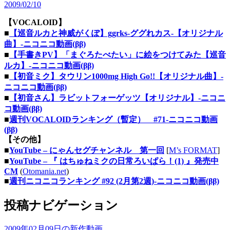
2009/02/10
【VOCALOID】
■
【巡音ルカと神威がくぽ】ggrks-ググれカス-【オリジナル
曲】‐ニコニコ動画(ββ)
■
【手書きPV】「まぐろたべたい」に絵をつけてみた【巡音
ルカ】‐ニコニコ動画(ββ)
■
【初音ミク】タウリン1000mg High Go!!【オリジナル曲】‐
ニコニコ動画(ββ)
■
【初音さん】ラビットフォーゲッツ【オリジナル】‐ニコニ
コ動画(ββ)
■
週刊VOCALOIDランキング（暫定） #71‐ニコニコ動画
(ββ)
【その他】
■
YouTube – にゃんセグチャンネル 第一回
[
M’s FORMAT
]
■
YouTube – 『 はちゅねミクの日常ろいぱら！(1) 』発売中
CM
(
Otomania.net
)
■
週刊ニコニコランキング #92 (2月第2週)‐ニコニコ動画(ββ)
投稿ナビゲーション
2009年02月09日の新作動画