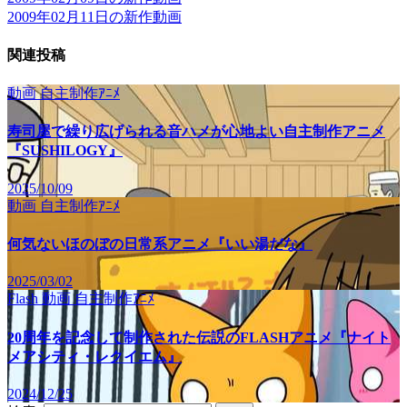
2009年02月11日の新作動画
関連投稿
動画
自主制作ｱﾆﾒ
寿司屋で繰り広げられる音ハメが心地よい自主制作アニメ
『SUSHILOGY』
2025/10/09
動画
自主制作ｱﾆﾒ
何気ないほのぼの日常系アニメ『いい湯だな』
2025/03/02
Flash
動画
自主制作ｱﾆﾒ
20周年を記念して制作された伝説のFLASHアニメ『ナイト
メアシティ・レクイエム』
2024/12/25