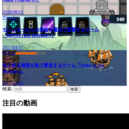
2018/08/13
ゲーム
モンスターからの侵略を魔法で迎撃するゲーム
『MONSTER HORDES』
2017/04/15
ゲーム
迫り来る海獣を船で撃退するゲーム『Ships vs Sea
Monsters』
2017/02/25
検索:
注目の動画