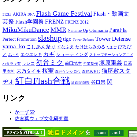
Flash Game Festival
Flash・動画文
AKIRA
512kb
DNA
芸祭
FRENZ
Flash学園祭
FRENZ 2012
MikuMikuDance
MMR
ParaFla
Otomania
Naname Up
slashup
Tower Defense
tigo
Perfect Promotion
Tower Defence
yama_ko
こしあん祭り
ぴろぴ
すなふえ
たけはらみのる
たまご
カギ
と
シューティング
エジエレキ
み～や
ストップモーションアニメ
初音ミク
塚原重義
ラレコ
前田地生
日暮
ハタラキ有
卒業制作
桜実
猫屋敷スタ
未乃タイキ
里本社
森井ケンシロウ
森野あるじ
紅白Flash合戦
ヂオ
閃
谷口崇
紅白闇鍋祭
リンク
かーずSP
佐倉葉ウェブ文化研究室