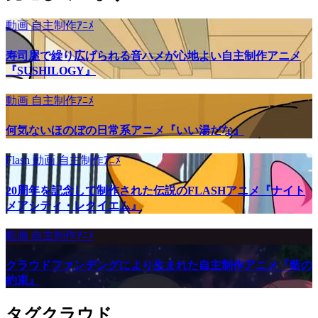
動画
自主制作ｱﾆﾒ
寿司屋で繰り広げられる音ハメが心地よい自主制作アニメ
『SUSHILOGY』
動画
自主制作ｱﾆﾒ
何気ないほのぼの日常系アニメ『いい湯だな』
Flash
動画
自主制作ｱﾆﾒ
20周年を記念して制作された伝説のFLASHアニメ『ナイト
メアシティ・レクイエム』
動画
自主制作ｱﾆﾒ
クラウドファンデングにより生まれた自主制作アニメ『藍の
約束』
タグクラウド