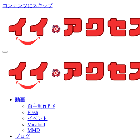
コンテンツにスキップ
イイ・アクセス
個人制作アニメを中心とした動画紹介ブログ
イイ・アクセス
個人制作アニメを中心とした動画紹介ブログ
動画
自主制作ｱﾆﾒ
Flash
イベント
Vocaloid
MMD
ブログ