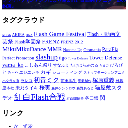
クラウドファンデングにより生まれた自主制作アニメ『藍の
約束』
タグクラウド
Flash Game Festival
Flash・動画文
AKIRA
512kb
DNA
芸祭
FRENZ
Flash学園祭
FRENZ 2012
MikuMikuDance
MMR
ParaFla
Otomania
Naname Up
slashup
Tower Defense
tigo
Perfect Promotion
Tower Defence
yama_ko
こしあん祭り
ぴろぴ
すなふえ
たけはらみのる
たまご
カギ
と
シューティング
エジエレキ
み～や
ストップモーションアニメ
初音ミク
塚原重義
ラレコ
前田地生
日暮
ハタラキ有
卒業制作
桜実
猫屋敷スタ
未乃タイキ
里本社
森井ケンシロウ
森野あるじ
紅白Flash合戦
ヂオ
閃
谷口崇
紅白闇鍋祭
リンク
かーずSP