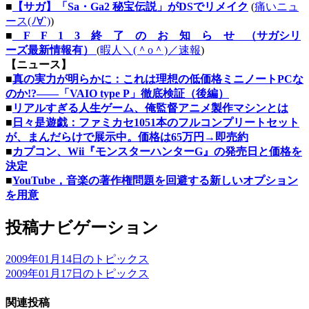
■
【サガ】「Sa・Ga2 秘宝伝説」がDSでリメイク
(
痛いニュ
ース(ﾉ∀`)
)
■
F F 1 3 終 了 の お 知 ら せ （サガシリ
ーズ最新情報有）
(
暇人＼(＾o＾)／速報
)
【ニュース】
■
真の実力が明らかに：これは理想の低価格ミニノートPCな
のか!?――「VAIO type P」徹底検証（後編）
■
リアルすぎる人生ゲーム、俺監督アニメ製作マシンとは
■
日々是遊戯：ファミカセ1051本のフルコンプリートセット
が、まんだらけで展示中。価格は65万円→即売約
■
カプコン、Wii『モンスターハンターG』の発売日と価格を
決定
■
YouTube，音楽の著作権問題を回避する新しいオプション
を用意
投稿ナビゲーション
2009年01月14日のトピックス
2009年01月17日のトピックス
関連投稿