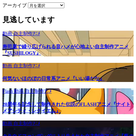
アーカイブ
見逃しています
動画
自主制作ｱﾆﾒ
寿司屋で繰り広げられる音ハメが心地よい自主制作アニメ
『SUSHILOGY』
動画
自主制作ｱﾆﾒ
何気ないほのぼの日常系アニメ『いい湯だな』
Flash
動画
自主制作ｱﾆﾒ
20周年を記念して制作された伝説のFLASHアニメ『ナイト
メアシティ・レクイエム』
動画
自主制作ｱﾆﾒ