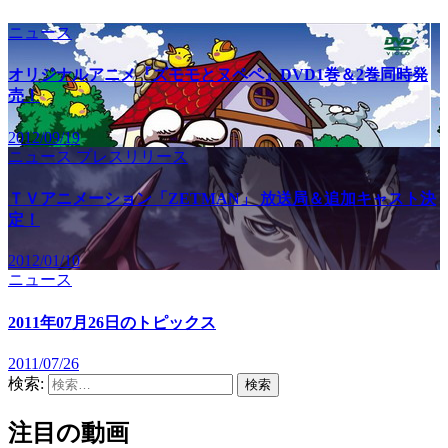
ニュース
オリジナルアニメ『ズモモとヌペペ』DVD1巻＆2巻同時発
売！
2012/09/19
ニュース
プレスリリース
ＴＶアニメーション「ZETMAN」 放送局＆追加キャスト決
定！
2012/01/10
ニュース
2011年07月26日のトピックス
2011/07/26
検索:
注目の動画