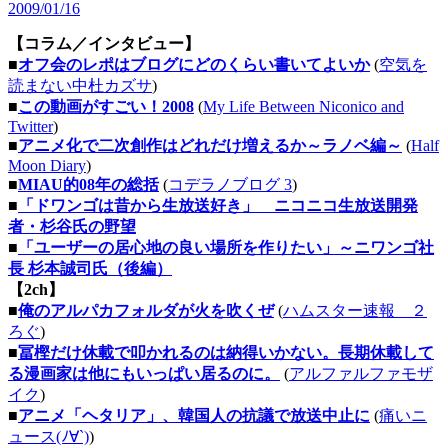
2009/01/16
【コラム／インタビュー】
■
オフ会のレポはブログにどのくらい書いてよいか
(
空気を
読まない中杜カズサ
)
■
この動画がすごい！2008
(
My Life Between Niconico and
Twitter
)
■
アニメ化で二次創作はどれだけ増えるか～ラノベ編～
(
Half
Moon Diary
)
■
MIAU的08年の総括
(
コデラノブログ 3
)
■
「ドワンゴは昔から生放送好き」 ニコニコ生放送開発
者・杉谷氏の野望
■
「ユーザーの居心地の良い場所を作りたい」～ニワンゴ社
長 杉本誠司氏（後編）
【2ch】
■
俺のアルパカフォルダが火を吹くぜ
(
ハムスター速報 ２
ろぐ
)
■
冨樫だけ休載で叩かれるのは納得いかない。長期休載して
る漫画家は他にもいっぱい居るのに。
(
アルファルファモザ
イク
)
■
アニメ「ヘタリア」、韓国人の抗議で放送中止に
(
痛いニ
ュース(ﾉ∀`)
)