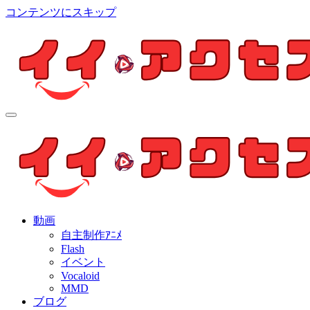
コンテンツにスキップ
イイ・アクセス
個人制作アニメを中心とした動画紹介ブログ
イイ・アクセス
個人制作アニメを中心とした動画紹介ブログ
動画
自主制作ｱﾆﾒ
Flash
イベント
Vocaloid
MMD
ブログ