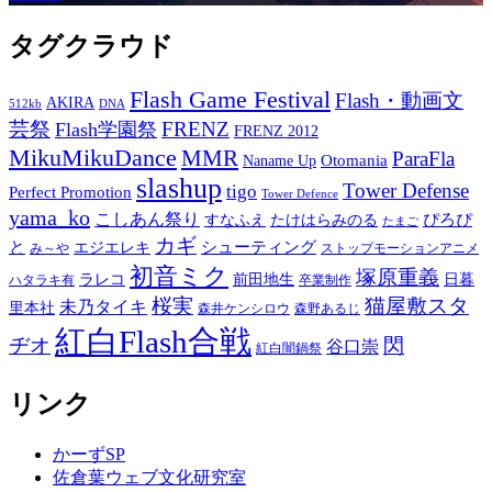
タグクラウド
Flash Game Festival
Flash・動画文
AKIRA
512kb
DNA
芸祭
FRENZ
Flash学園祭
FRENZ 2012
MikuMikuDance
MMR
ParaFla
Otomania
Naname Up
slashup
Tower Defense
tigo
Perfect Promotion
Tower Defence
yama_ko
こしあん祭り
ぴろぴ
すなふえ
たけはらみのる
たまご
カギ
と
シューティング
エジエレキ
み～や
ストップモーションアニメ
初音ミク
塚原重義
ラレコ
前田地生
日暮
ハタラキ有
卒業制作
桜実
猫屋敷スタ
未乃タイキ
里本社
森井ケンシロウ
森野あるじ
紅白Flash合戦
ヂオ
閃
谷口崇
紅白闇鍋祭
リンク
かーずSP
佐倉葉ウェブ文化研究室