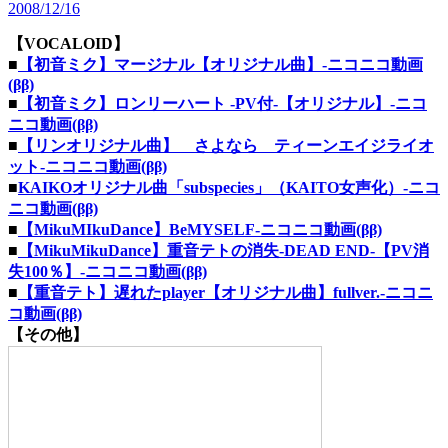
2008/12/16
【VOCALOID】
■
【初音ミク】マージナル【オリジナル曲】‐ニコニコ動画
(ββ)
■
【初音ミク】ロンリーハート -PV付-【オリジナル】‐ニコ
ニコ動画(ββ)
■
【リンオリジナル曲】 さよなら ティーンエイジライオ
ット‐ニコニコ動画(ββ)
■
KAIKOオリジナル曲「subspecies」（KAITO女声化）‐ニコ
ニコ動画(ββ)
■
【MikuMIkuDance】BeMYSELF‐ニコニコ動画(ββ)
■
【MikuMikuDance】重音テトの消失-DEAD END-【PV消
失100％】‐ニコニコ動画(ββ)
■
【重音テト】遅れたplayer【オリジナル曲】fullver.‐ニコニ
コ動画(ββ)
【その他】