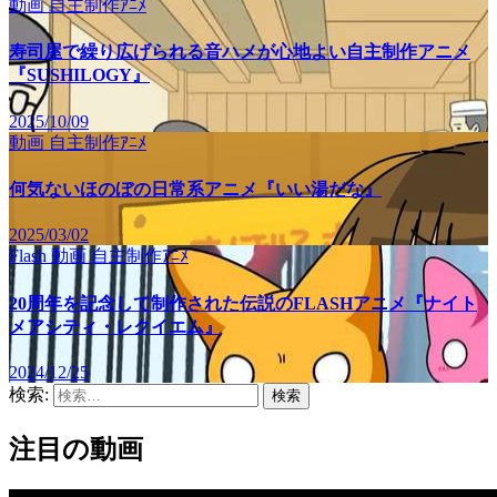
動画
自主制作ｱﾆﾒ
寿司屋で繰り広げられる音ハメが心地よい自主制作アニメ
『SUSHILOGY』
2025/10/09
動画
自主制作ｱﾆﾒ
何気ないほのぼの日常系アニメ『いい湯だな』
2025/03/02
Flash
動画
自主制作ｱﾆﾒ
20周年を記念して制作された伝説のFLASHアニメ『ナイト
メアシティ・レクイエム』
2024/12/25
検索:
注目の動画