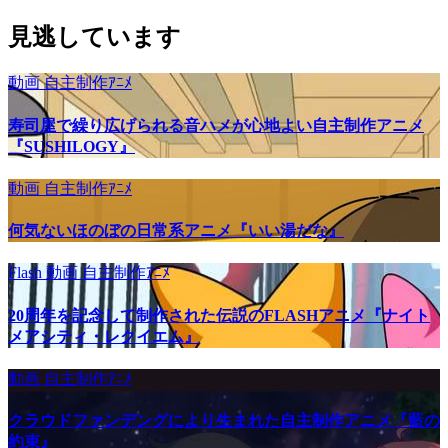
見逃しています
動画
自主制作ｱﾆﾒ
寿司屋で繰り広げられる音ハメが心地よい自主制作アニメ
『SUSHILOGY』
動画
自主制作ｱﾆﾒ
何気ないほのぼの日常系アニメ『いい湯だな』
Flash
動画
自主制作ｱﾆﾒ
20周年を記念して制作された伝説のFLASHアニメ『ナイト
メアシティ・レクイエム』
動画
自主制作ｱﾆﾒ
クラウドファンデングにより生まれた自主制作アニメ『藍の
約束』