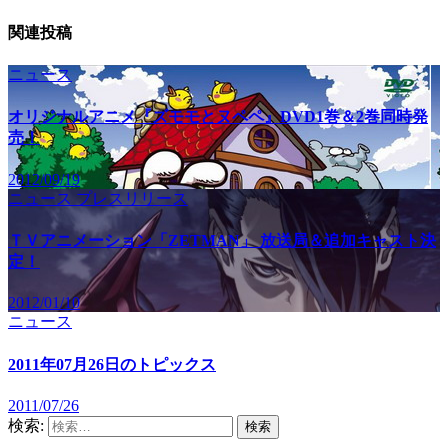
関連投稿
ニュース
オリジナルアニメ『ズモモとヌペペ』DVD1巻＆2巻同時発
売！
2012/09/19
ニュース
プレスリリース
ＴＶアニメーション「ZETMAN」 放送局＆追加キャスト決
定！
2012/01/10
ニュース
2011年07月26日のトピックス
2011/07/26
検索: