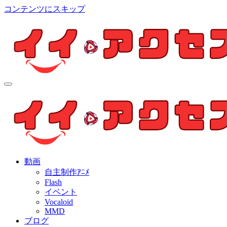
コンテンツにスキップ
イイ・アクセス
個人制作アニメを中心とした動画紹介ブログ
イイ・アクセス
個人制作アニメを中心とした動画紹介ブログ
動画
自主制作ｱﾆﾒ
Flash
イベント
Vocaloid
MMD
ブログ