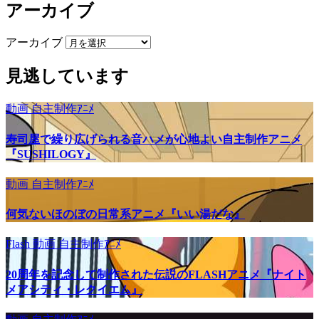
アーカイブ
アーカイブ
見逃しています
動画
自主制作ｱﾆﾒ
寿司屋で繰り広げられる音ハメが心地よい自主制作アニメ
『SUSHILOGY』
動画
自主制作ｱﾆﾒ
何気ないほのぼの日常系アニメ『いい湯だな』
Flash
動画
自主制作ｱﾆﾒ
20周年を記念して制作された伝説のFLASHアニメ『ナイト
メアシティ・レクイエム』