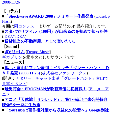
2008/11/26
【コラム】
■
「Shockwave AWARD 2008」ノミネート作品発表
(
CloseUp
Flash
)
今回は
同コンテスト
よりゲーム部門の5作品を紹介します。
■
スタバでリフィル（100円）が出来るのを初めて知った件
(
IDEA*IDEA
)
■
賃貸担当の不動産屋、として言いたい。
【Sound】
■
ぎがぷりん
[
Dempa Music
]
ギガプリン
を元ネタとしたサウンドです。
【ニュース】
■
地元・富山にファン殺到！ビリッチ「グレートハント」Ｄ
ＶＤ発売 (2008.11.25)
(
株式会社ファンワークス
)
[関連：
ナタリー – チャット出演「グレートハント」富山で
貴重イベント
]
■
蛙男商会・FROGMANが吹替声優に初挑戦！
(
アニメ！ア
ニメ！
)
■
アニメ『天体戦士サンレッド』、第1～6話と”未公開特典
映像”を一挙に生放送
■
「YouTubeは著作権対策から収益化の段階へ」Google副社