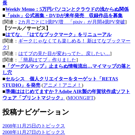
長
■
Weekly Memo：5万円パソコンとクラウドの浅からぬ関係
■
「pixiv」公式画集・DVDが来年発売 収録作品を募集
[関連：
2カ月ごとに1億PV増 「pixiv」が月間4億PV突破
]
【ツール／サービス】
■
はてな、「はてなブックマーク」をリニューアル
[関連：
ギークじゃなくても楽しめる！ 新はてなブックマー
ク
]
[関連：
はてブの見た目が変わってた。戻したい…
]
[関連：
「簡易はてブ」作りました
]
■
「グーグルマップ」止まらぬ情報流出…マイマップの落と
し穴
■
セルシス 個人クリエイターをターゲット「RETAS
STUDIO」を発売
(
アニメ！アニメ！
)
■
準備ははじめてますか？Adobe AIR製の年賀状作成ソフト
ウェア「プリントマジック」
(
MOONGIFT
)
投稿ナビゲーション
2008年11月25日のトピックス
2008年11月27日のトピックス