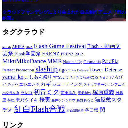
動画
自主制作ｱﾆﾒ
クラウドファンデングにより生まれた自主制作アニメ『藍の
約束』
タグクラウド
Flash Game Festival
Flash・動画文
AKIRA
512kb
DNA
芸祭
FRENZ
Flash学園祭
FRENZ 2012
MikuMikuDance
MMR
ParaFla
Otomania
Naname Up
slashup
Tower Defense
tigo
Perfect Promotion
Tower Defence
yama_ko
こしあん祭り
ぴろぴ
すなふえ
たけはらみのる
たまご
カギ
と
シューティング
エジエレキ
み～や
ストップモーションアニメ
初音ミク
塚原重義
ラレコ
前田地生
日暮
ハタラキ有
卒業制作
桜実
猫屋敷スタ
未乃タイキ
里本社
森井ケンシロウ
森野あるじ
紅白Flash合戦
ヂオ
閃
谷口崇
紅白闇鍋祭
リンク