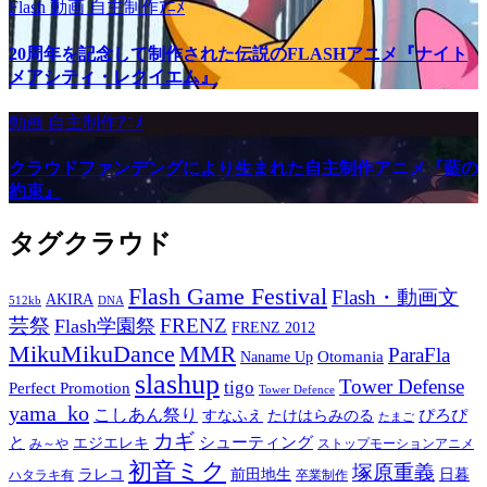
Flash
動画
自主制作ｱﾆﾒ
20周年を記念して制作された伝説のFLASHアニメ『ナイト
メアシティ・レクイエム』
動画
自主制作ｱﾆﾒ
クラウドファンデングにより生まれた自主制作アニメ『藍の
約束』
タグクラウド
Flash Game Festival
Flash・動画文
AKIRA
512kb
DNA
芸祭
FRENZ
Flash学園祭
FRENZ 2012
MikuMikuDance
MMR
ParaFla
Otomania
Naname Up
slashup
Tower Defense
tigo
Perfect Promotion
Tower Defence
yama_ko
こしあん祭り
ぴろぴ
すなふえ
たけはらみのる
たまご
カギ
と
シューティング
エジエレキ
み～や
ストップモーションアニメ
初音ミク
塚原重義
ラレコ
前田地生
日暮
ハタラキ有
卒業制作