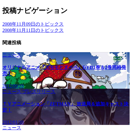
投稿ナビゲーション
2008年11月09日のトピックス
2008年11月11日のトピックス
関連投稿
ニュース
オリジナルアニメ『ズモモとヌペペ』DVD1巻＆2巻同時発
売！
2012/09/19
ニュース
プレスリリース
ＴＶアニメーション「ZETMAN」 放送局＆追加キャスト決
定！
2012/01/10
ニュース