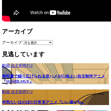
アーカイブ
アーカイブ
見逃しています
動画
自主制作ｱﾆﾒ
寿司屋で繰り広げられる音ハメが心地よい自主制作アニメ
『SUSHILOGY』
動画
自主制作ｱﾆﾒ
何気ないほのぼの日常系アニメ『いい湯だな』