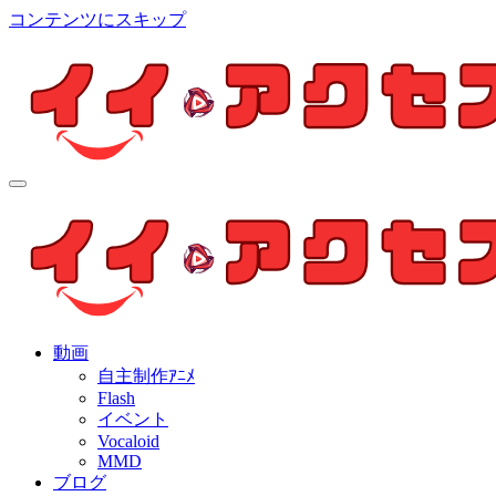
コンテンツにスキップ
イイ・アクセス
個人制作アニメを中心とした動画紹介ブログ
イイ・アクセス
個人制作アニメを中心とした動画紹介ブログ
動画
自主制作ｱﾆﾒ
Flash
イベント
Vocaloid
MMD
ブログ