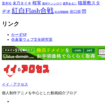
桜実
猫屋敷スタ
未乃タイキ
里本社
森井ケンシロウ
森野あるじ
紅白Flash合戦
ヂオ
閃
谷口崇
紅白闇鍋祭
リンク
かーずSP
佐倉葉ウェブ文化研究室
イイ・アクセス
個人制作アニメを中心とした動画紹介ブログ