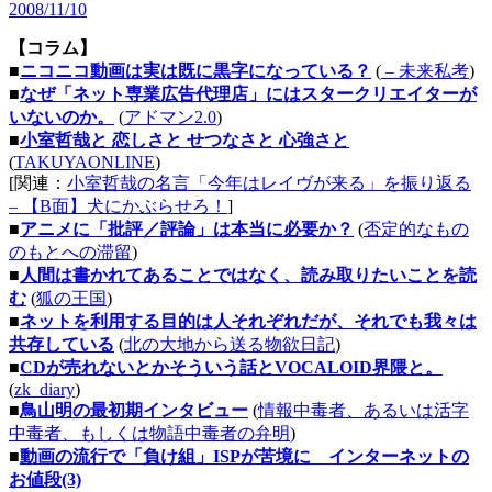
2008/11/10
【コラム】
■
ニコニコ動画は実は既に黒字になっている？
(
– 未来私考
)
■
なぜ「ネット専業広告代理店」にはスタークリエイターが
いないのか。
(
アドマン2.0
)
■
小室哲哉と 恋しさと せつなさと 心強さと
(
TAKUYAONLINE
)
[関連：
小室哲哉の名言「今年はレイヴが来る」を振り返る
– 【B面】犬にかぶらせろ！
]
■
アニメに「批評／評論」は本当に必要か？
(
否定的なもの
のもとへの滞留
)
■
人間は書かれてあることではなく、読み取りたいことを読
む
(
狐の王国
)
■
ネットを利用する目的は人それぞれだが、それでも我々は
共存している
(
北の大地から送る物欲日記
)
■
CDが売れないとかそういう話とVOCALOID界隈と。
(
zk_diary
)
■
鳥山明の最初期インタビュー
(
情報中毒者、あるいは活字
中毒者、もしくは物語中毒者の弁明
)
■
動画の流行で「負け組」ISPが苦境に インターネットの
お値段(3)