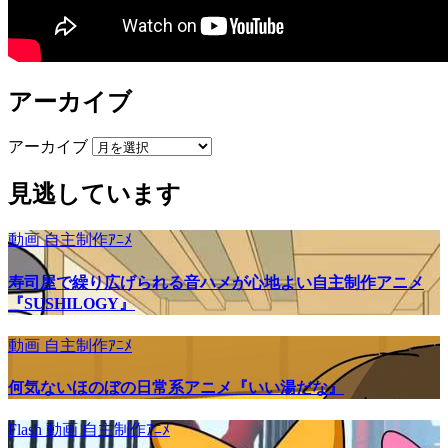
アーカイブ
アーカイブ
見逃しています
動画
自主制作ｱﾆﾒ
寿司屋で繰り広げられる音ハメが心地よい自主制作アニメ
『SUSHILOGY』
動画
自主制作ｱﾆﾒ
何気ないほのぼの日常系アニメ『いい湯だな』
Flash
動画
自主制作ｱﾆﾒ