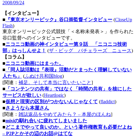
2008/09/24
【インタビュー】
■
『東京オンリーピック』谷口崇監督インタビュー
(
CloseUp
Flash
)
東京オンリーピック公式競技「＜名称未発表＞」を作られた
谷口監督へのインタビューです。
■
ニコニコ動画の神インタビュー第９話 「ニコニコ技術
部」はっしんせよ！
(
ザ・ビッグ バチェラーズ ニュース
)
【コラム】
■
ニコニコ動画にはまった。
■
「同人誌活動は『表現』活動だとまったく理解していない
人たち」
(
ふぬけ共和国blog
)
[関連：
補足。そして本当に言いたいこと
]
■
「コンテンツの共有」ではなく「時間の共有」を核にした
サービスが欲しい
(
Heartlogic
)
■
仮想と現実の区別がつかないんじゃなくて
(
fladdict
)
■
さようなら本屋さん
[関連：
雑誌返品をやめてみたら？ – 本屋のほんね
]
■
mixiの馴れ合いに疲れてしまいました
■
どこまでやって良いのか、という著作権教育も必要だよね
– P2Pとかその辺のお話@はてな