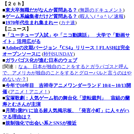
【２ｃｈ】
■
東大卒無職だがなんか質問ある？
(
無題のドキュメント
)
■
ゲーム系編集者だけど質問ある？
(
暇人＼(＾o＾)／速報
)
■
1970年代生まれ集まれー
(
カナ速
)
【ニュース】
■
「ユーチューブ入試」や「ニコ動講話」 大学で「動画サ
イト」活用広がる
■
Adobeの次期バージョン『CS4』リリース！FLASHは完全
オープンソースに
(
秒刊SUNDAY
)
■
ガラパゴス化が進む日本のウェブ
[関連：
なぁ、日本が独自のことをするとガラパゴスと呼ん
で、アメリカが独自のことをするとグローバルと言うのはや
めないか？
]
■
今年で10年目 吉祥寺アニメワンダーランド 10/4～10/13開
催
(
アニメ！アニメ！
)
■
宝塚歌劇：人気ゲーム初の舞台化「逆転裁判」 宙組の蘭
寿とむさんが主演
■
月間1億PVに迫る超人気掲示板、「発言小町」に人々がハ
マる理由は？
■
規制強化で出会い系とSNSが接近