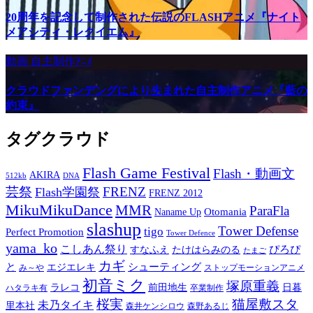
20周年を記念して制作された伝説のFLASHアニメ『ナイト
メアシティ・レクイエム』
動画
自主制作ｱﾆﾒ
クラウドファンデングにより生まれた自主制作アニメ『藍の
約束』
タグクラウド
Flash Game Festival
Flash・動画文
AKIRA
512kb
DNA
芸祭
FRENZ
Flash学園祭
FRENZ 2012
MikuMikuDance
MMR
ParaFla
Otomania
Naname Up
slashup
Tower Defense
tigo
Perfect Promotion
Tower Defence
yama_ko
こしあん祭り
ぴろぴ
すなふえ
たけはらみのる
たまご
カギ
と
シューティング
エジエレキ
み～や
ストップモーションアニメ
初音ミク
塚原重義
ラレコ
前田地生
日暮
ハタラキ有
卒業制作
桜実
猫屋敷スタ
未乃タイキ
里本社
森井ケンシロウ
森野あるじ