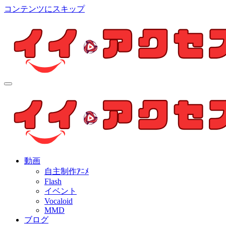
コンテンツにスキップ
イイ・アクセス
個人制作アニメを中心とした動画紹介ブログ
イイ・アクセス
個人制作アニメを中心とした動画紹介ブログ
動画
自主制作ｱﾆﾒ
Flash
イベント
Vocaloid
MMD
ブログ