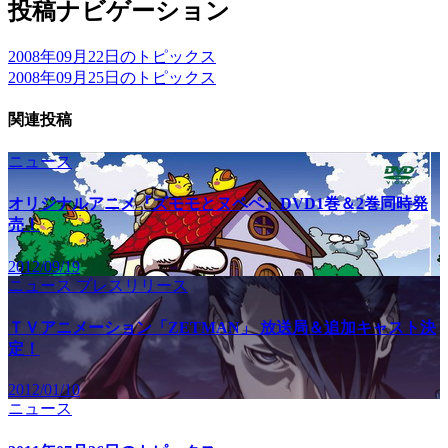
投稿ナビゲーション
2008年09月22日のトピックス
2008年09月25日のトピックス
関連投稿
ニュース
オリジナルアニメ『ズモモとヌペペ』DVD1巻＆2巻同時発
売！
2012/09/19
ニュース
プレスリリース
ＴＶアニメーション「ZETMAN」 放送局＆追加キャスト決
定！
2012/01/10
ニュース