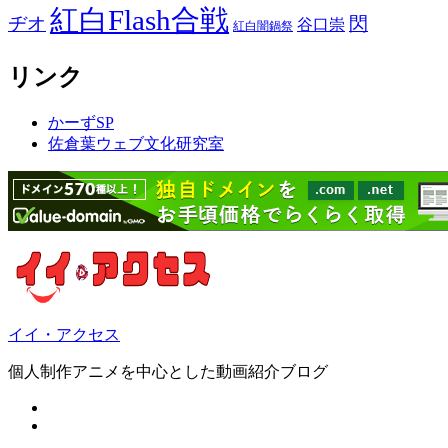
紅白Flash合戦
ヂオ
閃
谷口崇
紅白闇鍋祭
リンク
かーずSP
佐倉葉ウェブ文化研究室
イイ・アクセス
個人制作アニメを中心とした動画紹介ブログ