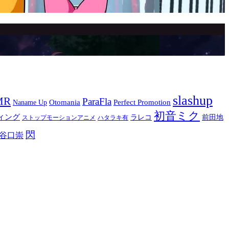
slashup
MR
ParaFla
Otomania
Perfect Promotion
Naname Up
初音ミク
ィング
ラレコ
前田地
ストップモーションアニメ
ハタラキ有
閃
谷口崇