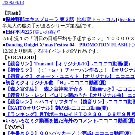
2008/09/13
【Flash】
■
探検野郎エキスプローラ 第２話
[
地獄変ドットコム
] (
lived
半魚人の魔の手が迫るシリーズ第2話です。
■
日経平均225
[
集いの喜び
]
2ch市況１の「明日の日経平均を予想するスレ」１００００スレ
■
Dancing Onigiri X’mas Festiva 04 PROMOTION FLASH
[
つ
12/20より開幕する
同イベント
のPV作品です。
【VOCALOID】
■
【鏡音リン】Transmit【オリジナル10】‐ニコニコ動画(夏)
■
【初音ミク】 （；`・ω・）チャーハン作るよ！ 【オリジナル
■
【初音ミク】 クォーツ・ユニット 【オリジナル】‐ニコニコ動
■
初音ミクオリジナル曲 「Θ」‐ニコニコ動画(夏)
■
【森之宮先生】 森之宮神療所☆彡 【動画つき】‐ニコニコ
■
【鏡音リン・レン】ピロリン菌のうた【オリジナル曲】‐ニコ
■
【鏡音レン】～ハコイリフタゴ～【鏡音リン】‐ニコニコ動画
■
【KAITOオリジナル】刻の途‐ニコニコ動画(夏)
■
【ランキング】月刊ボーカロイドＴＯＰ３０ ０８年９月号‐
■
いろいろなミク動画を観た海外のコメント‐ニコニコ動画(夏
【その他】
■
【手書き００】００×バッカーノ！(完成)‐ニコニコ動画(夏)