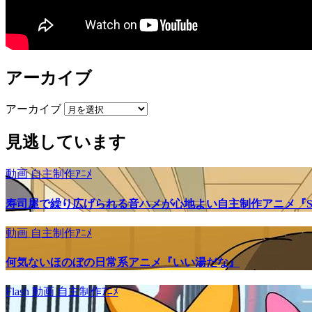
アーカイブ
アーカイブ
見逃しています
動画
自主制作ｱﾆﾒ
寿司屋で繰り広げられる音ハメが心地よい自主制作アニメ『SU
動画
自主制作ｱﾆﾒ
何気ないほのぼの日常系アニメ『いい湯だな』
Flash
動画
自主制作ｱﾆﾒ