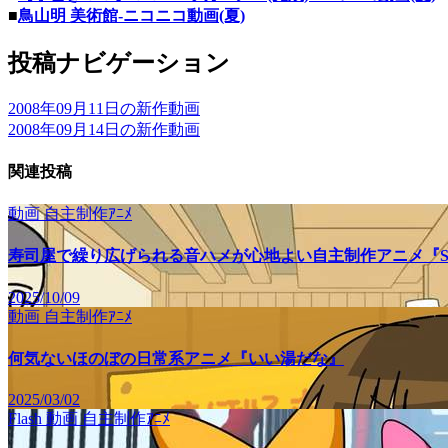
■
鳥山明 美術館‐ニコニコ動画(夏)
投稿ナビゲーション
2008年09月11日の新作動画
2008年09月14日の新作動画
関連投稿
動画
自主制作ｱﾆﾒ
寿司屋で繰り広げられる音ハメが心地よい自主制作アニメ『SU
2025/10/09
動画
自主制作ｱﾆﾒ
何気ないほのぼの日常系アニメ『いい湯だな』
2025/03/02
Flash
動画
自主制作ｱﾆﾒ