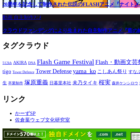
20周年を記念して制作された伝説のFLASHアニメ『ナイト
動画
自主制作ｱﾆﾒ
クラウドファンデングにより生まれた自主制作アニメ『藍の
タグクラウド
Flash Game Festival
Flash・動画文芸
AKIRA
512kb
DNA
yama_ko
Tower Defense
tigo
こしあん祭り
すな
Tower Defence
塚原重義
桜実
未乃タイキ
生
日暮里本社
卒業制作
森井ケンシロウ
リンク
かーずSP
佐倉葉ウェブ文化研究室