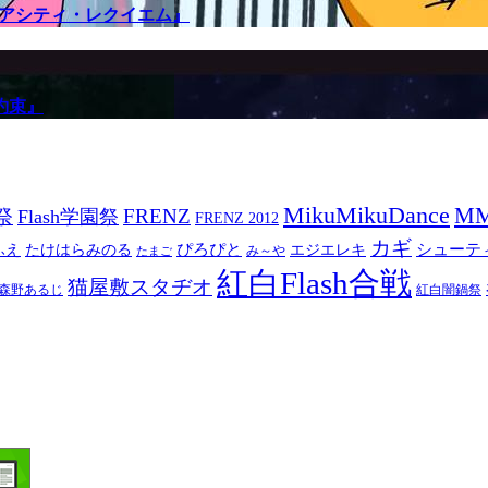
メアシティ・レクイエム』
約束』
MikuMikuDance
M
祭
FRENZ
Flash学園祭
FRENZ 2012
カギ
ぴろぴと
シューテ
ふえ
たけはらみのる
エジエレキ
み～や
たまご
紅白Flash合戦
猫屋敷スタヂオ
森野あるじ
紅白闇鍋祭