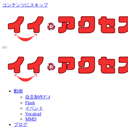
コンテンツにスキップ
イイ・アクセス
個人制作アニメを中心とした動画紹介ブログ
イイ・アクセス
個人制作アニメを中心とした動画紹介ブログ
動画
自主制作ｱﾆﾒ
Flash
イベント
Vocaloid
MMD
ブログ