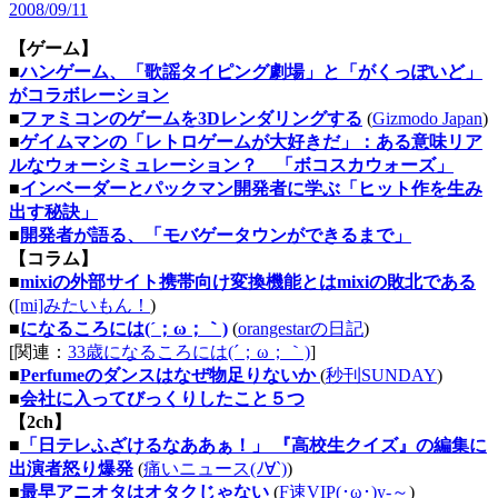
2008/09/11
【ゲーム】
■
ハンゲーム、「歌謡タイピング劇場」と「がくっぽいど」
がコラボレーション
■
ファミコンのゲームを3Dレンダリングする
(
Gizmodo Japan
)
■
ゲイムマンの「レトロゲームが大好きだ」：ある意味リア
ルなウォーシミュレーション？ 「ボコスカウォーズ」
■
インベーダーとパックマン開発者に学ぶ「ヒット作を生み
出す秘訣」
■
開発者が語る、「モバゲータウンができるまで」
【コラム】
■
mixiの外部サイト携帯向け変換機能とはmixiの敗北である
(
[mi]みたいもん！
)
■
になるころには(´；ω；｀)
(
orangestarの日記
)
[関連：
33歳になるころには(´；ω；｀)
]
■
Perfumeのダンスはなぜ物足りないか
(
秒刊SUNDAY
)
■
会社に入ってびっくりしたこと５つ
【2ch】
■
「日テレふざけるなああぁ！」 『高校生クイズ』の編集に
出演者怒り爆発
(
痛いニュース(ﾉ∀`)
)
■
最早アニオタはオタクじゃない
(
F速VIP(･ω･)y-～
)