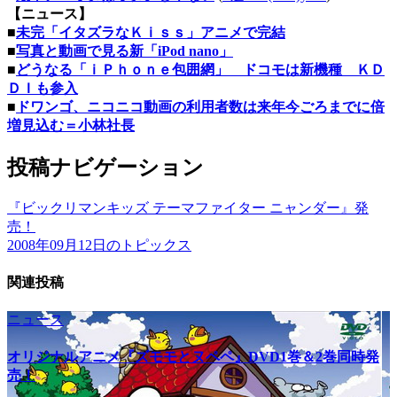
【ニュース】
■
未完「イタズラなＫｉｓｓ」アニメで完結
■
写真と動画で見る新「iPod nano」
■
どうなる「ｉＰｈｏｎｅ包囲網」 ドコモは新機種 ＫＤ
ＤＩも参入
■
ドワンゴ、ニコニコ動画の利用者数は来年今ごろまでに倍
増見込む＝小林社長
投稿ナビゲーション
『ビックリマンキッズ テーマファイター ニャンダー』発
売！
2008年09月12日のトピックス
関連投稿
ニュース
オリジナルアニメ『ズモモとヌペペ』DVD1巻＆2巻同時発
売！