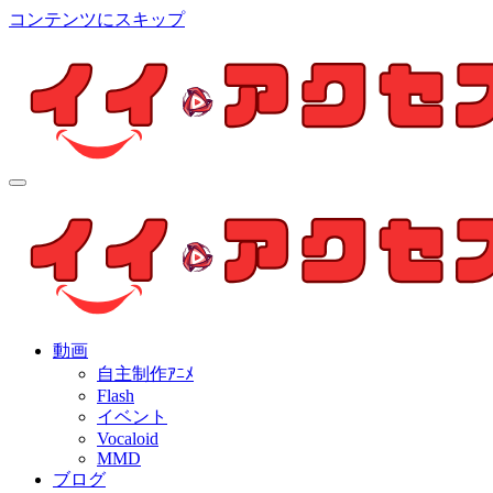
コンテンツにスキップ
イイ・アクセス
個人制作アニメを中心とした動画紹介ブログ
イイ・アクセス
個人制作アニメを中心とした動画紹介ブログ
動画
自主制作ｱﾆﾒ
Flash
イベント
Vocaloid
MMD
ブログ