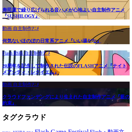
寿司屋で繰り広げられる音ハメが心地よい自主制作アニメ
『SUSHILOGY』
動画
自主制作ｱﾆﾒ
何気ないほのぼの日常系アニメ『いい湯だな』
Flash
動画
自主制作ｱﾆﾒ
20周年を記念して制作された伝説のFLASHアニメ『ナイト
メアシティ・レクイエム』
動画
自主制作ｱﾆﾒ
クラウドファンデングにより生まれた自主制作アニメ『藍の
約束』
タグクラウド
Flash Game Festival
Flash・動画文