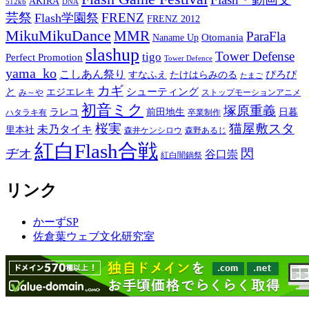
AKIRA
512kb
DNA
芸祭
FRENZ
Flash学園祭
FRENZ 2012
MikuMikuDance
MMR
ParaFla
Otomania
Naname Up
slashup
Tower Defense
tigo
Perfect Promotion
Tower Defence
yama_ko
こしあん祭り
ぴろぴ
すなふえ
たけはらみのる
たまご
カギ
と
シューティング
エジエレキ
み～や
ストップモーションアニメ
初音ミク
塚原重義
ラレコ
前田地生
日暮
ハタラキ有
卒業制作
桜実
猫屋敷スタ
未乃タイキ
里本社
森井ケンシロウ
森野あるじ
紅白Flash合戦
ヂオ
閃
谷口崇
紅白闇鍋祭
リンク
かーずSP
佐倉葉ウェブ文化研究室