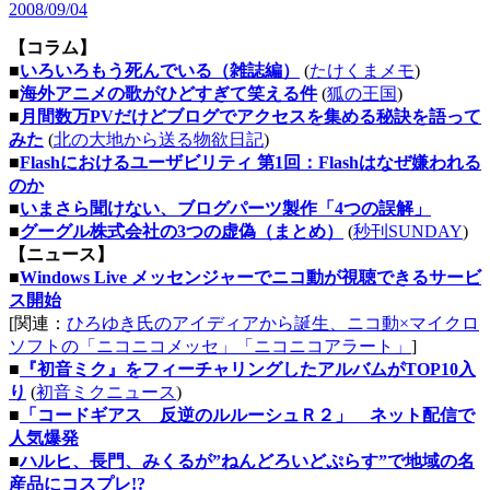
2008/09/04
【コラム】
■
いろいろもう死んでいる（雑誌編）
(
たけくまメモ
)
■
海外アニメの歌がひどすぎて笑える件
(
狐の王国
)
■
月間数万PVだけどブログでアクセスを集める秘訣を語って
みた
(
北の大地から送る物欲日記
)
■
Flashにおけるユーザビリティ 第1回：Flashはなぜ嫌われる
のか
■
いまさら聞けない、ブログパーツ製作「4つの誤解」
■
グーグル株式会社の3つの虚偽（まとめ）
(
秒刊SUNDAY
)
【ニュース】
■
Windows Live メッセンジャーでニコ動が視聴できるサービ
ス開始
[関連：
ひろゆき氏のアイディアから誕生、ニコ動×マイクロ
ソフトの「ニコニコメッセ」「ニコニコアラート」
]
■
『初音ミク』をフィーチャリングしたアルバムがTOP10入
り
(
初音ミクニュース
)
■
「コードギアス 反逆のルルーシュＲ２」 ネット配信で
人気爆発
■
ハルヒ、長門、みくるが”ねんどろいどぷらす”で地域の名
産品にコスプレ!?