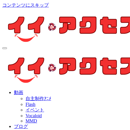
コンテンツにスキップ
イイ・アクセス
個人制作アニメを中心とした動画紹介ブログ
イイ・アクセス
個人制作アニメを中心とした動画紹介ブログ
動画
自主制作ｱﾆﾒ
Flash
イベント
Vocaloid
MMD
ブログ