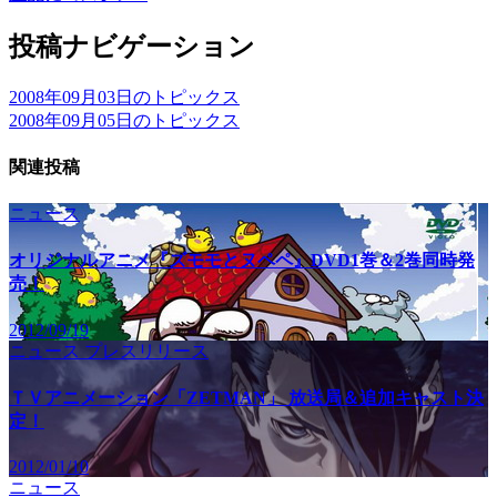
投稿ナビゲーション
2008年09月03日のトピックス
2008年09月05日のトピックス
関連投稿
ニュース
オリジナルアニメ『ズモモとヌペペ』DVD1巻＆2巻同時発
売！
2012/09/19
ニュース
プレスリリース
ＴＶアニメーション「ZETMAN」 放送局＆追加キャスト決
定！
2012/01/10
ニュース