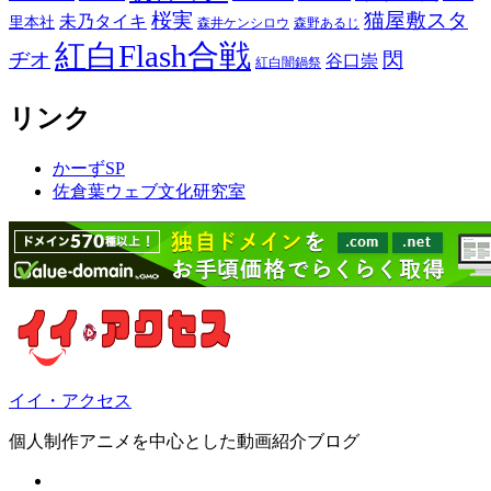
桜実
猫屋敷スタ
未乃タイキ
里本社
森井ケンシロウ
森野あるじ
紅白Flash合戦
ヂオ
閃
谷口崇
紅白闇鍋祭
リンク
かーずSP
佐倉葉ウェブ文化研究室
イイ・アクセス
個人制作アニメを中心とした動画紹介ブログ