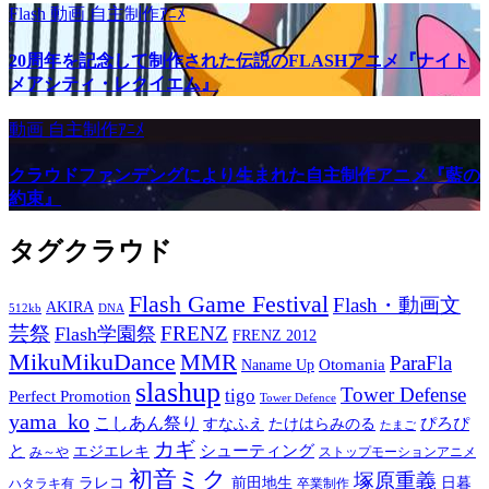
Flash
動画
自主制作ｱﾆﾒ
20周年を記念して制作された伝説のFLASHアニメ『ナイト
メアシティ・レクイエム』
動画
自主制作ｱﾆﾒ
クラウドファンデングにより生まれた自主制作アニメ『藍の
約束』
タグクラウド
Flash Game Festival
Flash・動画文
AKIRA
512kb
DNA
芸祭
FRENZ
Flash学園祭
FRENZ 2012
MikuMikuDance
MMR
ParaFla
Otomania
Naname Up
slashup
Tower Defense
tigo
Perfect Promotion
Tower Defence
yama_ko
こしあん祭り
ぴろぴ
すなふえ
たけはらみのる
たまご
カギ
と
シューティング
エジエレキ
み～や
ストップモーションアニメ
初音ミク
塚原重義
ラレコ
前田地生
日暮
ハタラキ有
卒業制作