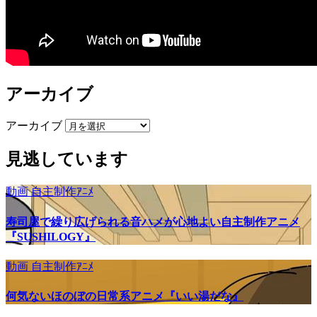
アーカイブ
アーカイブ
見逃しています
動画
自主制作ｱﾆﾒ
寿司屋で繰り広げられる音ハメが心地よい自主制作アニメ
『SUSHILOGY』
動画
自主制作ｱﾆﾒ
何気ないほのぼの日常系アニメ『いい湯だな』