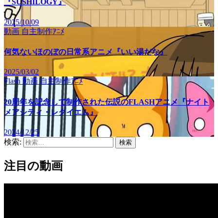
『SUSHILOGY』
2025/10/09
動画
自主制作ｱﾆﾒ
何気ないほのぼの日常系アニメ『いい湯だな』
2025/03/02
Flash
動画
自主制作ｱﾆﾒ
20周年を記念して制作された伝説のFLASHアニメ『ナイト
メアシティ・レクイエム』
2024/12/25
検索:
注目の動画