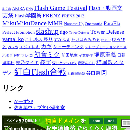
Flash Game Festival
Flash・動画文
AKIRA
512kb
DNA
芸祭
FRENZ
Flash学園祭
FRENZ 2012
MikuMikuDance
MMR
ParaFla
Otomania
Naname Up
slashup
Tower Defense
tigo
Perfect Promotion
Tower Defence
yama_ko
こしあん祭り
ぴろぴ
すなふえ
たけはらみのる
たまご
カギ
と
シューティング
エジエレキ
み～や
ストップモーションアニメ
初音ミク
塚原重義
ラレコ
前田地生
日暮
ハタラキ有
卒業制作
桜実
猫屋敷スタ
未乃タイキ
里本社
森井ケンシロウ
森野あるじ
紅白Flash合戦
ヂオ
閃
谷口崇
紅白闇鍋祭
リンク
かーずSP
佐倉葉ウェブ文化研究室