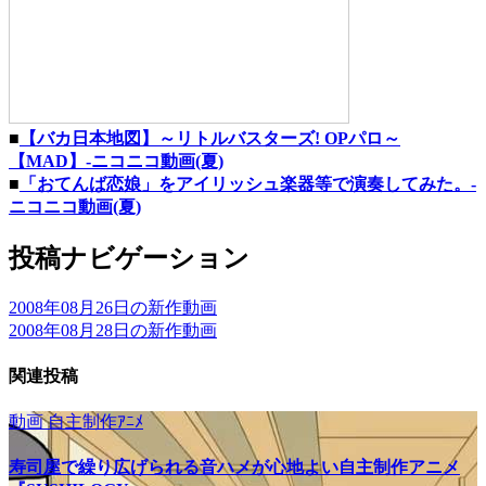
■
【バカ日本地図】～リトルバスターズ! OPパロ～
【MAD】‐ニコニコ動画(夏)
■
「おてんば恋娘」をアイリッシュ楽器等で演奏してみた。‐
ニコニコ動画(夏)
投稿ナビゲーション
2008年08月26日の新作動画
2008年08月28日の新作動画
関連投稿
動画
自主制作ｱﾆﾒ
寿司屋で繰り広げられる音ハメが心地よい自主制作アニメ