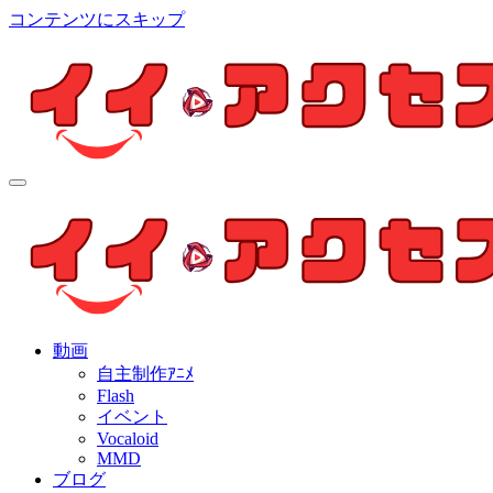
コンテンツにスキップ
イイ・アクセス
個人制作アニメを中心とした動画紹介ブログ
イイ・アクセス
個人制作アニメを中心とした動画紹介ブログ
動画
自主制作ｱﾆﾒ
Flash
イベント
Vocaloid
MMD
ブログ