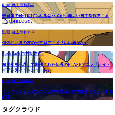
動画
自主制作ｱﾆﾒ
寿司屋で繰り広げられる音ハメが心地よい自主制作アニメ
『SUSHILOGY』
動画
自主制作ｱﾆﾒ
何気ないほのぼの日常系アニメ『いい湯だな』
Flash
動画
自主制作ｱﾆﾒ
20周年を記念して制作された伝説のFLASHアニメ『ナイト
メアシティ・レクイエム』
動画
自主制作ｱﾆﾒ
クラウドファンデングにより生まれた自主制作アニメ『藍の
約束』
タグクラウド