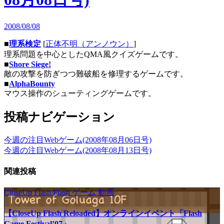
2008/08/08
■
理系検定
[
正体不明（アンノウン）
]
理系問題を中心としたQMA風クイズゲームです。
■
Shore Siege!
敵の攻撃を防ぎつつ難破船を修理するゲームです。
■
AlphaBounty
マウス操作のシューティングゲームです。
投稿ナビゲーション
今週の注目Webゲーム(2008年08月06日号)
今週の注目Webゲーム(2008年08月13日号)
関連投稿
CloseUp Flash
Flash
ゲーム
動画
【CloseUp Flash Reloaded】オンラインイベント「Flash
Game Festival’07」