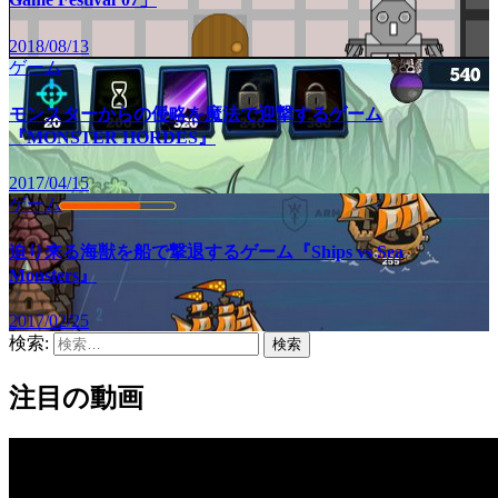
2018/08/13
ゲーム
モンスターからの侵略を魔法で迎撃するゲーム
『MONSTER HORDES』
2017/04/15
ゲーム
迫り来る海獣を船で撃退するゲーム『Ships vs Sea
Monsters』
2017/02/25
検索:
注目の動画