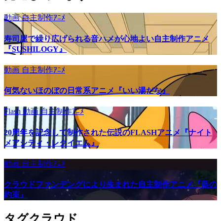
動画
自主制作ｱﾆﾒ
寿司屋で繰り広げられる音ハメが心地よい自主制作アニメ
『SUSHILOGY』
動画
自主制作ｱﾆﾒ
何気ないほのぼの日常系アニメ『いい湯だな』
Flash
動画
自主制作ｱﾆﾒ
20周年を記念して制作された伝説のFLASHアニメ『ナイト
メアシティ・レクイエム』
動画
自主制作ｱﾆﾒ
クラウドファンデングにより生まれた自主制作アニメ『藍の
約束』
タグクラウド