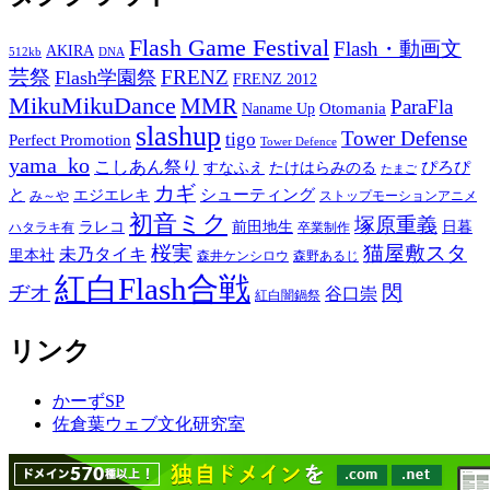
Flash Game Festival
Flash・動画文
AKIRA
512kb
DNA
芸祭
FRENZ
Flash学園祭
FRENZ 2012
MikuMikuDance
MMR
ParaFla
Otomania
Naname Up
slashup
Tower Defense
tigo
Perfect Promotion
Tower Defence
yama_ko
こしあん祭り
ぴろぴ
すなふえ
たけはらみのる
たまご
カギ
と
シューティング
エジエレキ
み～や
ストップモーションアニメ
初音ミク
塚原重義
ラレコ
前田地生
日暮
ハタラキ有
卒業制作
桜実
猫屋敷スタ
未乃タイキ
里本社
森井ケンシロウ
森野あるじ
紅白Flash合戦
ヂオ
閃
谷口崇
紅白闇鍋祭
リンク
かーずSP
佐倉葉ウェブ文化研究室