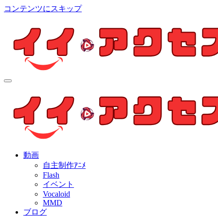
コンテンツにスキップ
イイ・アクセス
個人制作アニメを中心とした動画紹介ブログ
イイ・アクセス
個人制作アニメを中心とした動画紹介ブログ
動画
自主制作ｱﾆﾒ
Flash
イベント
Vocaloid
MMD
ブログ