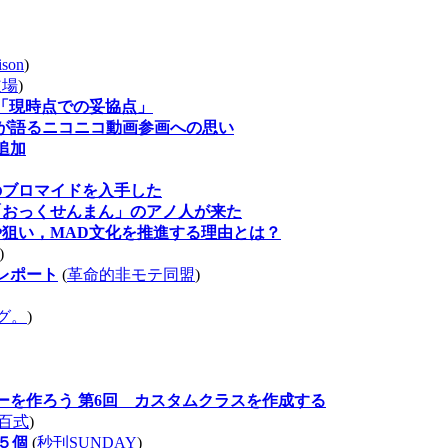
ison
)
道場
)
「現時点での妥協点」
が語るニコニコ動画参画への思い
追加
のブロマイドを入手した
「おっくせんまん」のアノ人が来た
や狙い，MAD文化を推進する理由とは？
)
＆レポート
(
革命的非モテ同盟
)
グ。
)
ービーを作ろう 第6回 カスタムクラスを作成する
百式
)
ル５個
(
秒刊SUNDAY
)