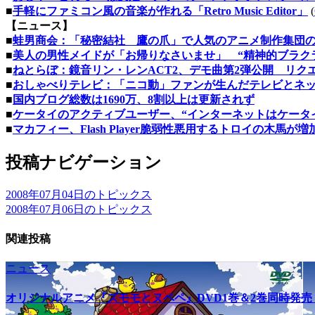
■
手軽にファミコン風の音楽が作れる「Retro Music Editor」
(
【ニュース】
■
蛙男商会：「秘密結社 鷹の爪」で人気のアニメ制作集団の
■
美人の男性メイドが「お帰りなさいませ」 “精神的ブラク
■
ねとらぼ：鏡音リン・レンACT2、デモ曲第2弾公開 リク
■
おしゃべりテレビ：「ニコ動」ファンが生んだテレビとネ
■
国内ブログ総数は1690万、8割以上は更新されず
■
ケータイのアクティブユーザー、“インターネットはケータイ
■
マカフィー、Flash Player脆弱性悪用するトロイの木馬が増
投稿ナビゲーション
2008年07月04日のトピックス
2008年07月06日のトピックス
関連投稿
ニュース
オリジナルアニメ『ズモモとヌペペ』DVD1巻＆2巻同時発売