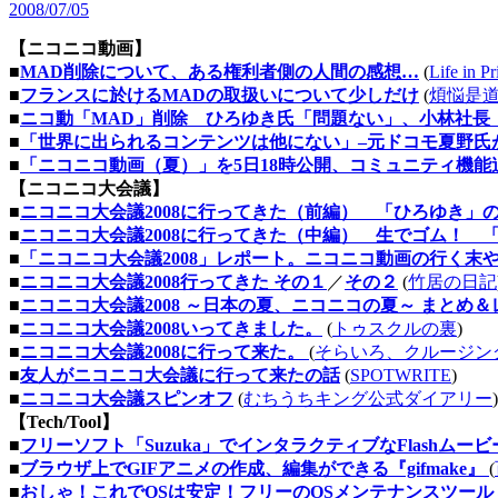
2008/07/05
【ニコニコ動画】
■
MAD削除について、ある権利者側の人間の感想…
(
Life in Pr
■
フランスに於けるMADの取扱いについて少しだけ
(
煩悩是
■
ニコ動「MAD」削除 ひろゆき氏「問題ない」、小林社長
■
「世界に出られるコンテンツは他にない」–元ドコモ夏野氏
■
「ニコニコ動画（夏）」を5日18時公開、コミュニティ機能
【ニコニコ大会議】
■
ニコニコ大会議2008に行ってきた（前編） 「ひろゆき」
■
ニコニコ大会議2008に行ってきた（中編） 生でゴム！ 
■
「ニコニコ大会議2008」レポート。ニコニコ動画の行く末
■
ニコニコ大会議2008行ってきた その１
／
その２
(
竹居の日記
■
ニコニコ大会議2008 ～日本の夏、ニコニコの夏～ まとめ
■
ニコニコ大会議2008いってきました。
(
トゥスクルの裏
)
■
ニコニコ大会議2008に行って来た。
(
そらいろ、クルージン
■
友人がニコニコ大会議に行って来たの話
(
SPOTWRITE
)
■
ニコニコ大会議スピンオフ
(
むちうちキング公式ダイアリー
)
【Tech/Tool】
■
フリーソフト「Suzuka」でインタラクティブなFlashム
■
ブラウザ上でGIFアニメの作成、編集ができる『gifmake』
(
■
おしゃ！これでOSは安定！フリーのOSメンテナンスツー