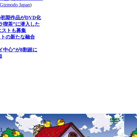
Gizmodo Japan
)
初期作品がDVD化
ラ喫茶”に潜入した
エストも募集
ットの新たな融合
中心”が8割超に
加
！