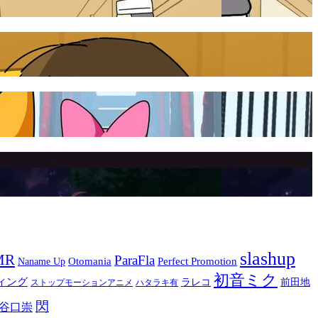
slashup
MR
ParaFla
Otomania
Perfect Promotion
Naname Up
初音ミク
ィング
ラレコ
前田地
ストップモーションアニメ
ハタラキ有
閃
谷口崇