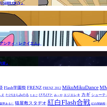
SHILOGY』
メアシティ・レクイエム』
約束』
MikuMikuDance
M
祭
FRENZ
Flash学園祭
FRENZ 2012
カギ
ぴろぴと
シューテ
ふえ
たけはらみのる
エジエレキ
み～や
たまご
紅白Flash合戦
猫屋敷スタヂオ
森野あるじ
紅白闇鍋祭