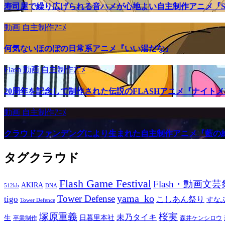
寿司屋で繰り広げられる音ハメが心地よい自主制作アニメ『SU
動画
自主制作ｱﾆﾒ
何気ないほのぼの日常系アニメ『いい湯だな』
Flash
動画
自主制作ｱﾆﾒ
20周年を記念して制作された伝説のFLASHアニメ『ナイト
動画
自主制作ｱﾆﾒ
クラウドファンデングにより生まれた自主制作アニメ『藍の
タグクラウド
Flash Game Festival
Flash・動画文芸
AKIRA
512kb
DNA
yama_ko
Tower Defense
tigo
こしあん祭り
すな
Tower Defence
塚原重義
桜実
未乃タイキ
生
日暮里本社
卒業制作
森井ケンシロウ