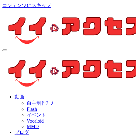
コンテンツにスキップ
イイ・アクセス
個人制作アニメを中心とした動画紹介ブログ
イイ・アクセス
個人制作アニメを中心とした動画紹介ブログ
動画
自主制作ｱﾆﾒ
Flash
イベント
Vocaloid
MMD
ブログ