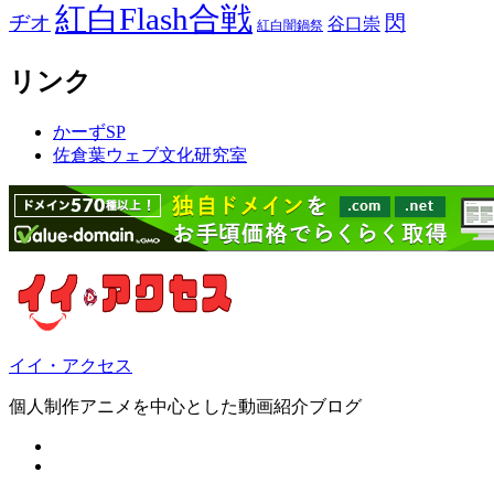
紅白Flash合戦
ヂオ
閃
谷口崇
紅白闇鍋祭
リンク
かーずSP
佐倉葉ウェブ文化研究室
イイ・アクセス
個人制作アニメを中心とした動画紹介ブログ