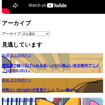
アーカイブ
アーカイブ
見逃しています
動画
自主制作ｱﾆﾒ
寿司屋で繰り広げられる音ハメが心地よい自主制作アニメ
『SUSHILOGY』
動画
自主制作ｱﾆﾒ
何気ないほのぼの日常系アニメ『いい湯だな』
Flash
動画
自主制作ｱﾆﾒ