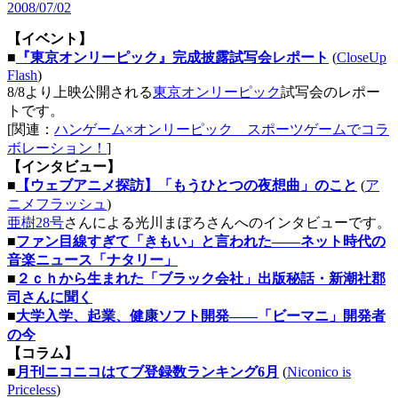
2008/07/02
【イベント】
■
『東京オンリーピック』完成披露試写会レポート
(
CloseUp
Flash
)
8/8より上映公開される
東京オンリーピック
試写会のレポー
トです。
[関連：
ハンゲーム×オンリーピック スポーツゲームでコラ
ボレーション！
]
【インタビュー】
■
【ウェブアニメ探訪】「もうひとつの夜想曲」のこと
(
ア
ニメフラッシュ
)
亜樹28号
さんによる光川まぼろさんへのインタビューです。
■
ファン目線すぎて「きもい」と言われた――ネット時代の
音楽ニュース「ナタリー」
■
２ｃｈから生まれた「ブラック会社」出版秘話・新潮社郡
司さんに聞く
■
大学入学、起業、健康ソフト開発――「ビーマニ」開発者
の今
【コラム】
■
月刊ニコニコはてブ登録数ランキング6月
(
Niconico is
Priceless
)