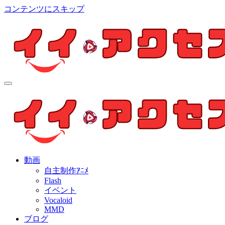
コンテンツにスキップ
イイ・アクセス
個人制作アニメを中心とした動画紹介ブログ
イイ・アクセス
個人制作アニメを中心とした動画紹介ブログ
動画
自主制作ｱﾆﾒ
Flash
イベント
Vocaloid
MMD
ブログ