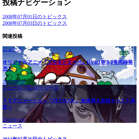
投稿ナビゲーション
2008年07月01日のトピックス
2008年07月03日のトピックス
関連投稿
ニュース
オリジナルアニメ『ズモモとヌペペ』DVD1巻＆2巻同時発
売！
2012/09/19
ニュース
プレスリリース
ＴＶアニメーション「ZETMAN」 放送局＆追加キャスト決
定！
2012/01/10
ニュース