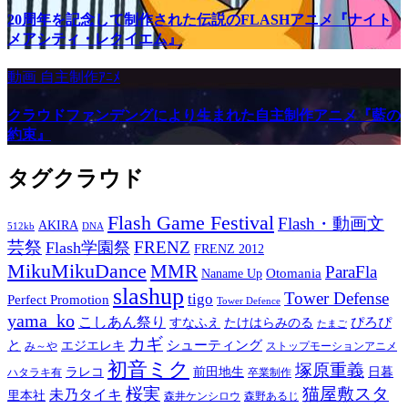
20周年を記念して制作された伝説のFLASHアニメ『ナイト
メアシティ・レクイエム』
動画
自主制作ｱﾆﾒ
クラウドファンデングにより生まれた自主制作アニメ『藍の
約束』
タグクラウド
Flash Game Festival
Flash・動画文
AKIRA
512kb
DNA
芸祭
FRENZ
Flash学園祭
FRENZ 2012
MikuMikuDance
MMR
ParaFla
Otomania
Naname Up
slashup
Tower Defense
tigo
Perfect Promotion
Tower Defence
yama_ko
こしあん祭り
ぴろぴ
すなふえ
たけはらみのる
たまご
カギ
と
シューティング
エジエレキ
み～や
ストップモーションアニメ
初音ミク
塚原重義
ラレコ
前田地生
日暮
ハタラキ有
卒業制作
桜実
猫屋敷スタ
未乃タイキ
里本社
森井ケンシロウ
森野あるじ