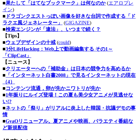
■
果たして「はてなブックマーク」は何なのか
(
エアロプレ
イン
)
■
ドラゴンクエストっぽい画像を好きな台詞で作成する「ド
ラクエ風ジェネレーター」
(
GIGAZINE
)
■
検索エンジンが「違法」、いつまで続く？
【Tips】
■
ウェブデザインの十戒
(
could
)
■
3分LifeHacking：Web上で動画編集する その1～
「ClipCast」
【ニュース】
■
クリエーターへの「補助金」は日本の競争力を高めるか
■
「インターネット白書2008」で見るインターネットの現在
（4）
■
コンテンツ流通，卵が先かニワトリが先か
■
1年振りにルイズ登場！この夏も美少女アニメが見逃せな
い!?
■
ネットの「祭り」がリアルに炎上した韓国・抗議デモの事
情
■
GyaOリニューアル。夏アニメや映画、バラエティ番組な
ど新規配信