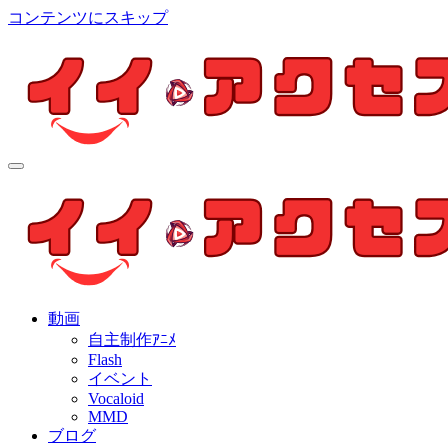
コンテンツにスキップ
イイ・アクセス
個人制作アニメを中心とした動画紹介ブログ
イイ・アクセス
個人制作アニメを中心とした動画紹介ブログ
動画
自主制作ｱﾆﾒ
Flash
イベント
Vocaloid
MMD
ブログ