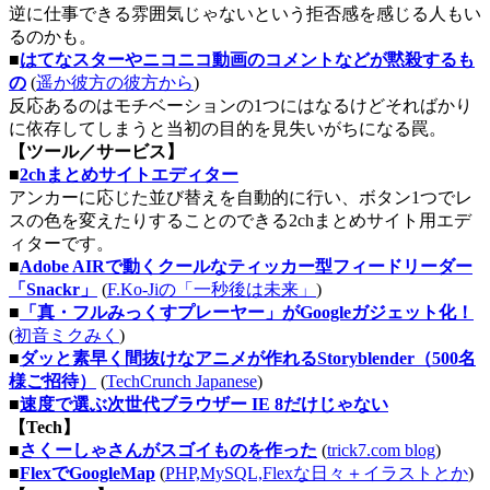
逆に仕事できる雰囲気じゃないという拒否感を感じる人もい
るのかも。
■
はてなスターやニコニコ動画のコメントなどが黙殺するも
の
(
遥か彼方の彼方から
)
反応あるのはモチベーションの1つにはなるけどそればかり
に依存してしまうと当初の目的を見失いがちになる罠。
【ツール／サービス】
■
2chまとめサイトエディター
アンカーに応じた並び替えを自動的に行い、ボタン1つでレ
スの色を変えたりすることのできる2chまとめサイト用エデ
ィターです。
■
Adobe AIRで動くクールなティッカー型フィードリーダー
「Snackr」
(
F.Ko-Jiの「一秒後は未来」
)
■
「真・フルみっくすプレーヤー」がGoogleガジェット化！
(
初音ミクみく
)
■
ダッと素早く間抜けなアニメが作れるStoryblender（500名
様ご招待）
(
TechCrunch Japanese
)
■
速度で選ぶ次世代ブラウザー IE 8だけじゃない
【Tech】
■
さくーしゃさんがスゴイものを作った
(
trick7.com blog
)
■
FlexでGoogleMap
(
PHP,MySQL,Flexな日々＋イラストとか
)