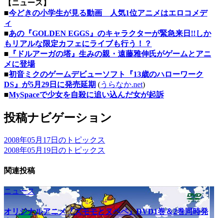
【ニュース】
■
今どきの小学生が見る動画 人気1位アニメはエロコメデ
ィ
■
あの『GOLDEN EGGS』のキャラクターが緊急来日!!しか
もリアルな限定カフェにライブも行う！？
■
『ドルアーガの塔』生みの親・遠藤雅伸氏がゲームとアニ
メに登場
■
初音ミクのゲームデビューソフト『13歳のハローワーク
DS』が5月29日に発売延期
(
うらなか.net
)
■
MySpaceで少女を自殺に追い込んだ女が起訴
投稿ナビゲーション
2008年05月17日のトピックス
2008年05月19日のトピックス
関連投稿
ニュース
オリジナルアニメ『ズモモとヌペペ』DVD1巻＆2巻同時発