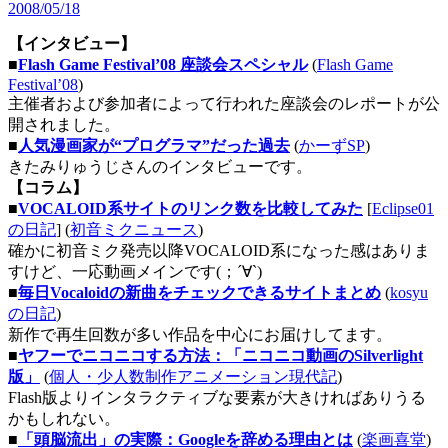
2008/05/18
【インタビュー】
■
Flash Game Festival’08 座談会スペシャル
(
Flash Game
Festival’08
)
主催者および参加者によって行われた座談会のレポートが公
開されました。
■
人気漫画家が“プログラマ”だった過去
(
かーずSP
)
きたみりゅうじさんのインタビューです。
【コラム】
■
VOCALOID系サイトのリンク数を比較してみた
[
Eclipse01
の日記
] (
初音ミクニュース
)
確かに初音ミク発売以降VOCALOID系になった感はありま
すけど、一応動画メインです(；´∀`)
■
毎日Vocaloidの新曲をチェックできるサイトまとめ
(
kosyu
の日記
)
新作で再生回数が多い作品を中心にお届けしてます。
■
ヤフーでニコニコする方法：「ニコニコ動画のSilverlight
版」
(
個人・少人数制作アニメーション現代記
)
Flash版よりインタラクティブな要素が大きければありうる
かもしれない。
■
「頭脳流出」の実際：Googleを辞める理由とは
(
楽画喜堂
)