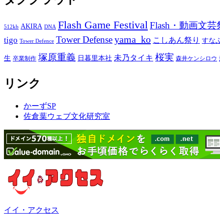
Flash Game Festival
Flash・動画文芸
AKIRA
512kb
DNA
yama_ko
Tower Defense
tigo
こしあん祭り
すな
Tower Defence
塚原重義
桜実
未乃タイキ
生
日暮里本社
卒業制作
森井ケンシロウ
リンク
かーずSP
佐倉葉ウェブ文化研究室
イイ・アクセス