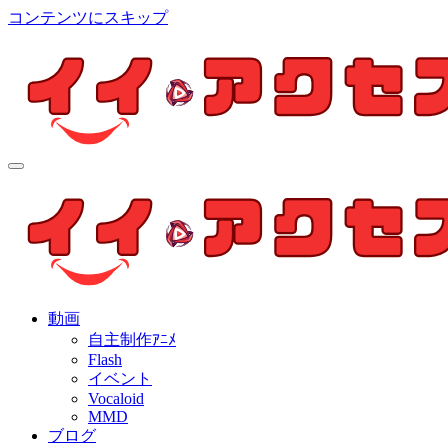
コンテンツにスキップ
イイ・アクセス
個人制作アニメを中心とした動画紹介ブログ
イイ・アクセス
個人制作アニメを中心とした動画紹介ブログ
動画
自主制作ｱﾆﾒ
Flash
イベント
Vocaloid
MMD
ブログ