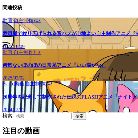
関連投稿
動画
自主制作ｱﾆﾒ
寿司屋で繰り広げられる音ハメが心地よい自主制作アニメ『SU
2025/10/09
動画
自主制作ｱﾆﾒ
何気ないほのぼの日常系アニメ『いい湯だな』
2025/03/02
Flash
動画
自主制作ｱﾆﾒ
20周年を記念して制作された伝説のFLASHアニメ『ナイト
2024/12/25
検索:
注目の動画