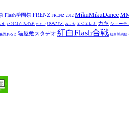
MikuMikuDance
M
祭
FRENZ
Flash学園祭
FRENZ 2012
カギ
ぴろぴと
シューテ
ふえ
たけはらみのる
エジエレキ
み～や
たまご
紅白Flash合戦
猫屋敷スタヂオ
森野あるじ
紅白闇鍋祭