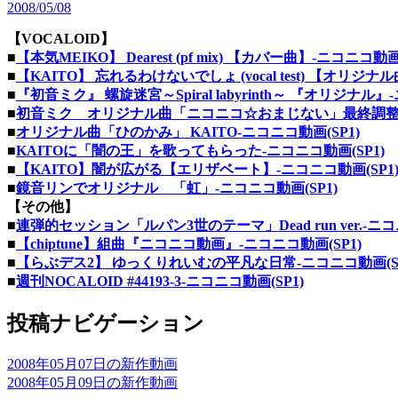
2008/05/08
【VOCALOID】
■
【本気MEIKO】 Dearest (pf mix) 【カバー曲】‐ニコニコ動画(
■
【KAITO】 忘れるわけないでしょ (vocal test) 【オリジナ
■
『初音ミク』 螺旋迷宮～Spiral labyrinth～ 『オリジナル』
■
初音ミク オリジナル曲「ニコニコ☆おまじない」最終調整版‐
■
オリジナル曲「ひのかみ」 KAITO‐ニコニコ動画(SP1)
■
KAITOに「闇の王」を歌ってもらった‐ニコニコ動画(SP1)
■
【KAITO】闇が広がる【エリザベート】‐ニコニコ動画(SP1
■
鏡音リンでオリジナル 「虹」‐ニコニコ動画(SP1)
【その他】
■
連弾的セッション「ルパン3世のテーマ」Dead run ver.‐ニコ
■
【chiptune】組曲『ニコニコ動画』‐ニコニコ動画(SP1)
■
【らぶデス2】 ゆっくりれいむの平凡な日常‐ニコニコ動画(SP
■
週刊NOCALOID #44193-3‐ニコニコ動画(SP1)
投稿ナビゲーション
2008年05月07日の新作動画
2008年05月09日の新作動画