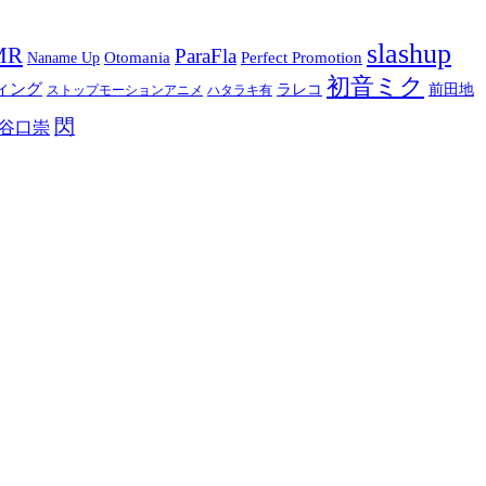
slashup
MR
ParaFla
Otomania
Perfect Promotion
Naname Up
初音ミク
ィング
ラレコ
前田地
ストップモーションアニメ
ハタラキ有
閃
谷口崇