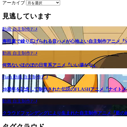
アーカイブ
見逃しています
動画
自主制作ｱﾆﾒ
寿司屋で繰り広げられる音ハメが心地よい自主制作アニメ『SU
動画
自主制作ｱﾆﾒ
何気ないほのぼの日常系アニメ『いい湯だな』
Flash
動画
自主制作ｱﾆﾒ
20周年を記念して制作された伝説のFLASHアニメ『ナイト
動画
自主制作ｱﾆﾒ
クラウドファンデングにより生まれた自主制作アニメ『藍の
タグクラウド