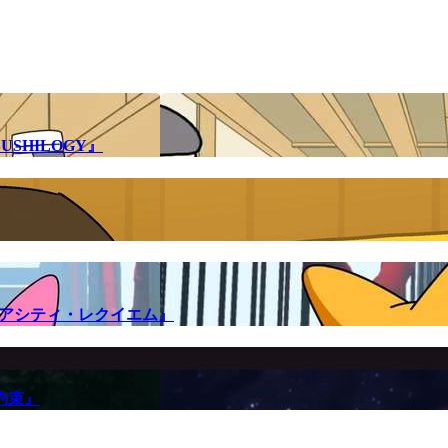
SHILOGY』
メアシティ・レクイエム』
約束』