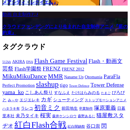
メアシティ・レクイエム』
動画
自主制作ｱﾆﾒ
クラウドファンデングにより生まれた自主制作アニメ『藍の
約束』
タグクラウド
Flash Game Festival
Flash・動画文
AKIRA
512kb
DNA
芸祭
FRENZ
Flash学園祭
FRENZ 2012
MikuMikuDance
MMR
ParaFla
Otomania
Naname Up
slashup
Tower Defense
tigo
Perfect Promotion
Tower Defence
yama_ko
こしあん祭り
ぴろぴ
すなふえ
たけはらみのる
たまご
カギ
と
シューティング
エジエレキ
み～や
ストップモーションアニメ
初音ミク
塚原重義
ラレコ
前田地生
日暮
ハタラキ有
卒業制作
桜実
猫屋敷スタ
未乃タイキ
里本社
森井ケンシロウ
森野あるじ
紅白Flash合戦
ヂオ
閃
谷口崇
紅白闇鍋祭