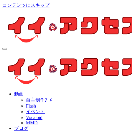
コンテンツにスキップ
イイ・アクセス
個人制作アニメを中心とした動画紹介ブログ
イイ・アクセス
個人制作アニメを中心とした動画紹介ブログ
動画
自主制作ｱﾆﾒ
Flash
イベント
Vocaloid
MMD
ブログ