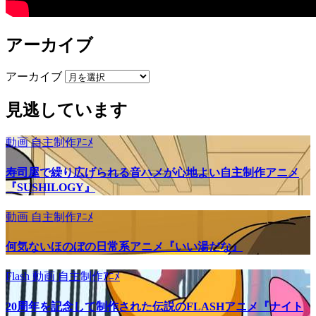
アーカイブ
アーカイブ
見逃しています
動画
自主制作ｱﾆﾒ
寿司屋で繰り広げられる音ハメが心地よい自主制作アニメ
『SUSHILOGY』
動画
自主制作ｱﾆﾒ
何気ないほのぼの日常系アニメ『いい湯だな』
Flash
動画
自主制作ｱﾆﾒ
20周年を記念して制作された伝説のFLASHアニメ『ナイト