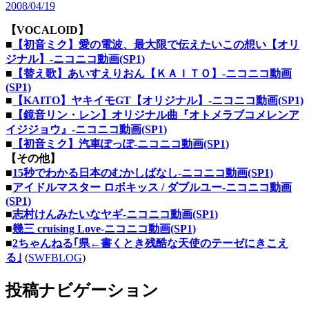
2008/04/19
【VOCALOID】
■
【初音ミク】愛の電波、最大限で伝えたいこの想い【オリ
ジナル】‐ニコニコ動画(SP1)
■
【替え歌】あいすえりおん【ＫＡＩＴＯ】‐ニコニコ動画
(SP1)
■
【KAITO】ヤキイモGT【オリジナル】‐ニコニコ動画(SP1)
■
【鏡音リン・レン】オリジナル曲『オトメラブコメレンア
イジジョウ』‐ニコニコ動画(SP1)
■
【初音ミク】汽車ぽっぽ‐ニコニコ動画(SP1)
【その他】
■
15秒でわかる日本のむかしばなし‐ニコニコ動画(SP1)
■
アイドルマスター ロボキッス / ダブルユー‐ニコニコ動画
(SP1)
■
志村けんみたいなヤギ‐ニコニコ動画(SP1)
■
幾三 cruising Love‐ニコニコ動画(SP1)
■
2ちゃんねる｢県←書くとき残酷な天使のテーゼにきこえ
る｣
(
SWFBLOG
)
投稿ナビゲーション