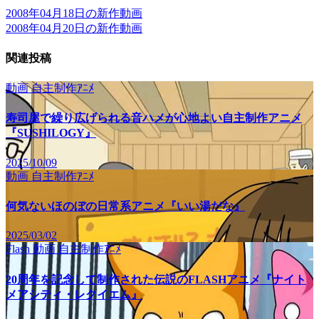
2008年04月18日の新作動画
2008年04月20日の新作動画
関連投稿
動画
自主制作ｱﾆﾒ
寿司屋で繰り広げられる音ハメが心地よい自主制作アニメ
『SUSHILOGY』
2025/10/09
動画
自主制作ｱﾆﾒ
何気ないほのぼの日常系アニメ『いい湯だな』
2025/03/02
Flash
動画
自主制作ｱﾆﾒ
20周年を記念して制作された伝説のFLASHアニメ『ナイト
メアシティ・レクイエム』