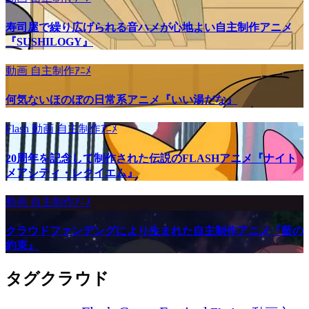
寿司屋で繰り広げられる音ハメが心地よい自主制作アニメ
『SUSHILOGY』
動画
自主制作ｱﾆﾒ
何気ないほのぼの日常系アニメ『いい湯だな』
Flash
動画
自主制作ｱﾆﾒ
20周年を記念して制作された伝説のFLASHアニメ『ナイト
メアシティ・レクイエム』
動画
自主制作ｱﾆﾒ
クラウドファンデングにより生まれた自主制作アニメ『藍の
約束』
タグクラウド