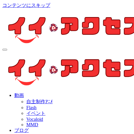
コンテンツにスキップ
イイ・アクセス
個人制作アニメを中心とした動画紹介ブログ
イイ・アクセス
個人制作アニメを中心とした動画紹介ブログ
動画
自主制作ｱﾆﾒ
Flash
イベント
Vocaloid
MMD
ブログ