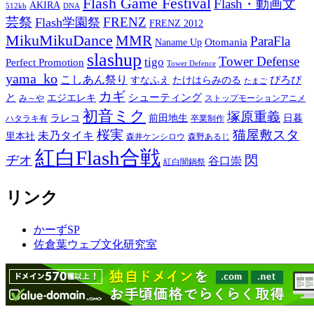
Flash Game Festival
Flash・動画文
AKIRA
512kb
DNA
芸祭
FRENZ
Flash学園祭
FRENZ 2012
MikuMikuDance
MMR
ParaFla
Otomania
Naname Up
slashup
Tower Defense
tigo
Perfect Promotion
Tower Defence
yama_ko
こしあん祭り
ぴろぴ
すなふえ
たけはらみのる
たまご
カギ
と
シューティング
エジエレキ
み～や
ストップモーションアニメ
初音ミク
塚原重義
ラレコ
前田地生
日暮
ハタラキ有
卒業制作
桜実
猫屋敷スタ
未乃タイキ
里本社
森井ケンシロウ
森野あるじ
紅白Flash合戦
ヂオ
閃
谷口崇
紅白闇鍋祭
リンク
かーずSP
佐倉葉ウェブ文化研究室