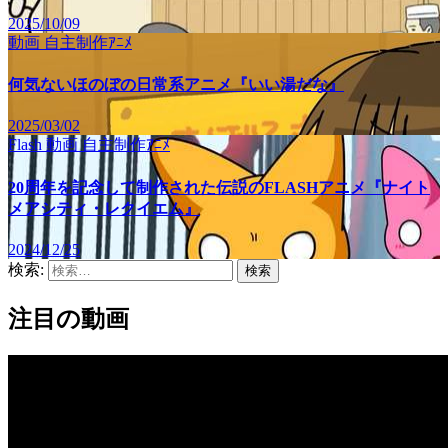
2025/10/09
動画
自主制作ｱﾆﾒ
何気ないほのぼの日常系アニメ『いい湯だな』
2025/03/02
Flash
動画
自主制作ｱﾆﾒ
20周年を記念して制作された伝説のFLASHアニメ『ナイト
メアシティ・レクイエム』
2024/12/25
検索:
注目の動画