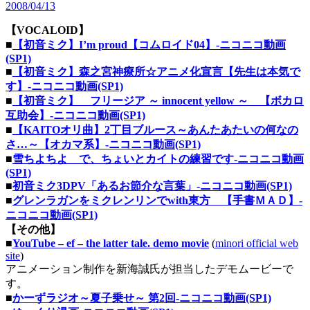
2008/04/13
【VOCALOID】
■
【初音ミク】I’m proud【コムロイド04】‐ニコニコ動画
(SP1)
■
【初音ミク】森之宮神療所☆アニメ化宣言【先生は本気で
す】‐ニコニコ動画(SP1)
■
【初音ミク】 フリージア ～ innocent yellow ～ 【ボカロ
互助会】‐ニコニコ動画(SP1)
■
【KAITOオリ曲】2丁目ブルース～あんたあたいの何なの
さ…～【オカマ系】‐ニコニコ動画(SP1)
■
雪ちよちよ で、ちょいとカイトの練習です‐ニコニコ動画
(SP1)
■
初音ミク3DPV「あるお節介な言葉」‐ニコニコ動画(SP1)
■
グレンラガンをミクレンリンでwith東方 【手書ＭＡＤ】‐
ニコニコ動画(SP1)
【その他】
■
YouTube – ef – the latter tale. demo movie
(
minori official web
site
)
アニメーション制作を新海誠氏が担当したデモムービーで
す。
■
かーずラジオ～夏子乗せ～ 第2回‐ニコニコ動画(SP1)