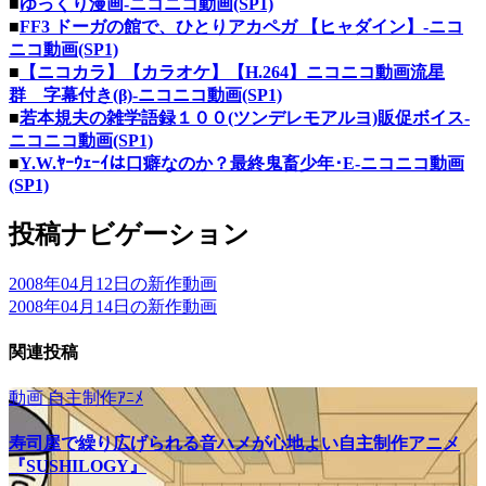
■
ゆっくり漫画‐ニコニコ動画(SP1)
■
FF3 ドーガの館で、ひとりアカペガ 【ヒャダイン】‐ニコ
ニコ動画(SP1)
■
【ニコカラ】【カラオケ】【H.264】ニコニコ動画流星
群 字幕付き(β)‐ニコニコ動画(SP1)
■
若本規夫の雑学語録１００(ツンデレモアルヨ)販促ボイス‐
ニコニコ動画(SP1)
■
Y.W.ﾔｰｳｪｰｲは口癖なのか？最終鬼畜少年･E‐ニコニコ動画
(SP1)
投稿ナビゲーション
2008年04月12日の新作動画
2008年04月14日の新作動画
関連投稿
動画
自主制作ｱﾆﾒ
寿司屋で繰り広げられる音ハメが心地よい自主制作アニメ
『SUSHILOGY』