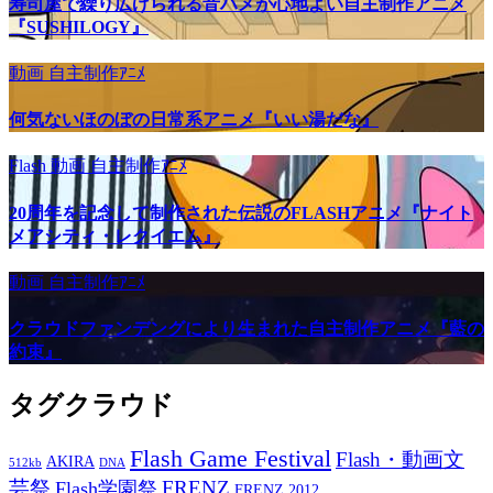
寿司屋で繰り広げられる音ハメが心地よい自主制作アニメ
『SUSHILOGY』
動画
自主制作ｱﾆﾒ
何気ないほのぼの日常系アニメ『いい湯だな』
Flash
動画
自主制作ｱﾆﾒ
20周年を記念して制作された伝説のFLASHアニメ『ナイト
メアシティ・レクイエム』
動画
自主制作ｱﾆﾒ
クラウドファンデングにより生まれた自主制作アニメ『藍の
約束』
タグクラウド
Flash Game Festival
Flash・動画文
AKIRA
512kb
DNA
芸祭
FRENZ
Flash学園祭
FRENZ 2012