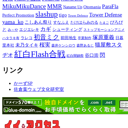
MikuMikuDance
MMR
ParaFla
Otomania
Naname Up
slashup
Tower Defense
tigo
Perfect Promotion
Tower Defence
yama_ko
こしあん祭り
ぴろぴ
すなふえ
たけはらみのる
たまご
カギ
と
シューティング
エジエレキ
み～や
ストップモーションアニメ
初音ミク
塚原重義
ラレコ
前田地生
日暮
ハタラキ有
卒業制作
桜実
猫屋敷スタ
未乃タイキ
里本社
森井ケンシロウ
森野あるじ
紅白Flash合戦
ヂオ
閃
谷口崇
紅白闇鍋祭
リンク
かーずSP
佐倉葉ウェブ文化研究室