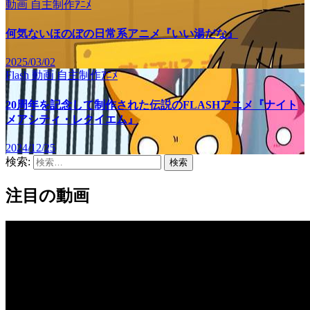
動画
自主制作ｱﾆﾒ
何気ないほのぼの日常系アニメ『いい湯だな』
2025/03/02
Flash
動画
自主制作ｱﾆﾒ
20周年を記念して制作された伝説のFLASHアニメ『ナイト
メアシティ・レクイエム』
2024/12/25
検索:
注目の動画