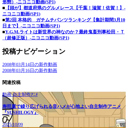
形態）‐ニコニコ動画(SP1)
■
【頭が】都道府県のグルメレース【千葉！滋賀！佐賀！】‐
ニコニコ動画(SP1)
■
第2回 本格的 ガチムチパンツランキング【集計期間3月10
日まで】‐ニコニコ動画(SP1)
■
Y.G.M.ライトは新世界の神なのか？最終鬼畜刑事松田・Ｔ
（超修正版）‐ニコニコ動画(SP1)
投稿ナビゲーション
2008年03月14日の新作動画
2008年03月16日の新作動画
関連投稿
動画
自主制作ｱﾆﾒ
寿司屋で繰り広げられる音ハメが心地よい自主制作アニメ
『SUSHILOGY』
2025/10/09