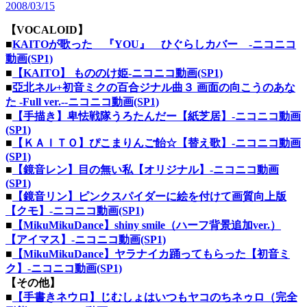
2008/03/15
【VOCALOID】
■
KAITOが歌った 『YOU』 ひぐらしカバー ‐ニコニコ
動画(SP1)
■
【KAITO】 もののけ姫‐ニコニコ動画(SP1)
■
亞北ネル+初音ミクの百合ジナル曲３ 画面の向こうのあな
た -Full ver.-‐ニコニコ動画(SP1)
■
【手描き】卑怯戦隊うろたんだー【紙芝居】‐ニコニコ動画
(SP1)
■
【ＫＡＩＴＯ】ぴこまりんご飴☆【替え歌】‐ニコニコ動画
(SP1)
■
【鏡音レン】目の無い私【オリジナル】‐ニコニコ動画
(SP1)
■
【鏡音リン】ピンクスパイダーに絵を付けて画質向上版
【クモ】‐ニコニコ動画(SP1)
■
【MikuMikuDance】shiny smile（ハーフ背景追加ver.）
【アイマス】‐ニコニコ動画(SP1)
■
【MikuMikuDance】ヤラナイカ踊ってもらった【初音ミ
ク】‐ニコニコ動画(SP1)
【その他】
■
【手書きネウロ】じむしょはいつもヤコのちネゥロ（完全