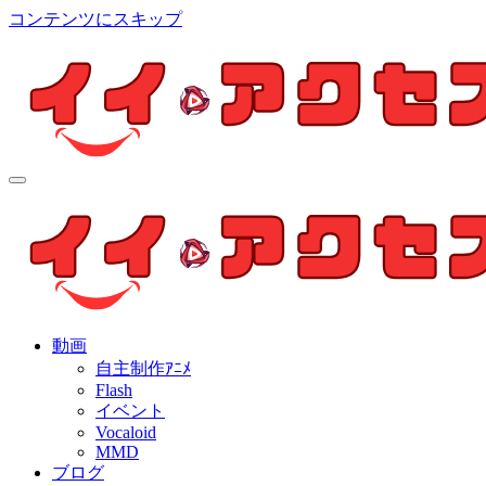
コンテンツにスキップ
イイ・アクセス
個人制作アニメを中心とした動画紹介ブログ
イイ・アクセス
個人制作アニメを中心とした動画紹介ブログ
動画
自主制作ｱﾆﾒ
Flash
イベント
Vocaloid
MMD
ブログ