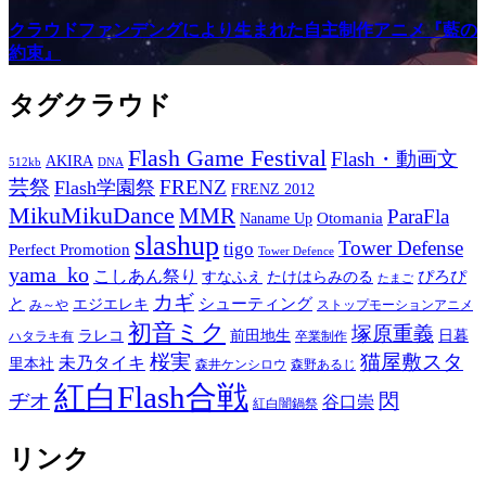
クラウドファンデングにより生まれた自主制作アニメ『藍の
約束』
タグクラウド
Flash Game Festival
Flash・動画文
AKIRA
512kb
DNA
芸祭
FRENZ
Flash学園祭
FRENZ 2012
MikuMikuDance
MMR
ParaFla
Otomania
Naname Up
slashup
Tower Defense
tigo
Perfect Promotion
Tower Defence
yama_ko
こしあん祭り
ぴろぴ
すなふえ
たけはらみのる
たまご
カギ
と
シューティング
エジエレキ
み～や
ストップモーションアニメ
初音ミク
塚原重義
ラレコ
前田地生
日暮
ハタラキ有
卒業制作
桜実
猫屋敷スタ
未乃タイキ
里本社
森井ケンシロウ
森野あるじ
紅白Flash合戦
ヂオ
閃
谷口崇
紅白闇鍋祭
リンク