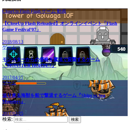
CloseUp Flash
Flash
ゲーム
動画
【CloseUp Flash Reloaded】オンラインイベント「Flash
Game Festival’07」
2018/08/13
ゲーム
モンスターからの侵略を魔法で迎撃するゲーム
『MONSTER HORDES』
2017/04/15
ゲーム
迫り来る海獣を船で撃退するゲーム『Ships vs Sea
Monsters』
2017/02/25
検索: