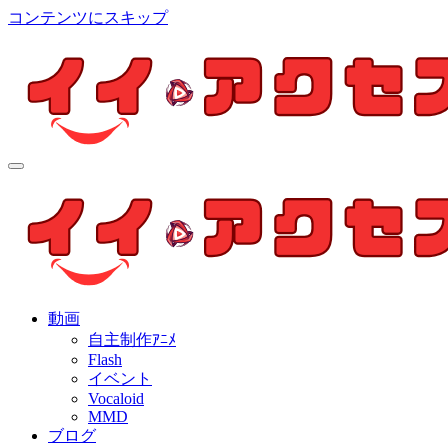
コンテンツにスキップ
イイ・アクセス
個人制作アニメを中心とした動画紹介ブログ
イイ・アクセス
個人制作アニメを中心とした動画紹介ブログ
動画
自主制作ｱﾆﾒ
Flash
イベント
Vocaloid
MMD
ブログ