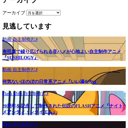
アーカイブ
見逃しています
動画
自主制作ｱﾆﾒ
寿司屋で繰り広げられる音ハメが心地よい自主制作アニメ
『SUSHILOGY』
動画
自主制作ｱﾆﾒ
何気ないほのぼの日常系アニメ『いい湯だな』
Flash
動画
自主制作ｱﾆﾒ
20周年を記念して制作された伝説のFLASHアニメ『ナイト
メアシティ・レクイエム』
動画
自主制作ｱﾆﾒ