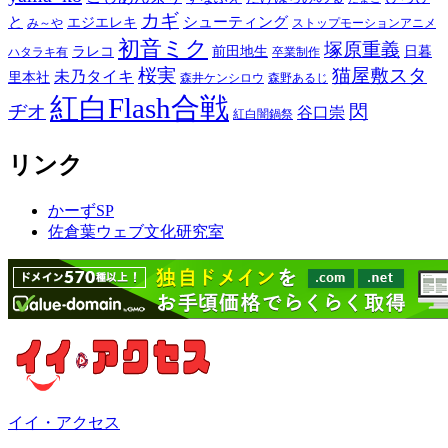
カギ
と
シューティング
エジエレキ
み～や
ストップモーションアニメ
初音ミク
塚原重義
ラレコ
前田地生
日暮
ハタラキ有
卒業制作
桜実
猫屋敷スタ
未乃タイキ
里本社
森井ケンシロウ
森野あるじ
紅白Flash合戦
ヂオ
閃
谷口崇
紅白闇鍋祭
リンク
かーずSP
佐倉葉ウェブ文化研究室
イイ・アクセス