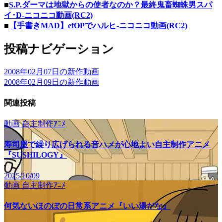
■
S.P.ダーマは地獄からの使者なのか？最終鬼畜蜘蛛男スパ
イ･D‐ニコニコ動画(RC2)
■
【手書きMAD】efOPでハルヒ‐ニコニコ動画(RC2)
投稿ナビゲーション
2008年02月07日の新作動画
2008年02月09日の新作動画
関連投稿
動画
自主制作ｱﾆﾒ
寿司屋で繰り広げられる音ハメが心地よい自主制作アニメ
『SUSHILOGY』
2025/10/09
動画
自主制作ｱﾆﾒ
何気ないほのぼの日常系アニメ『いい湯だな』