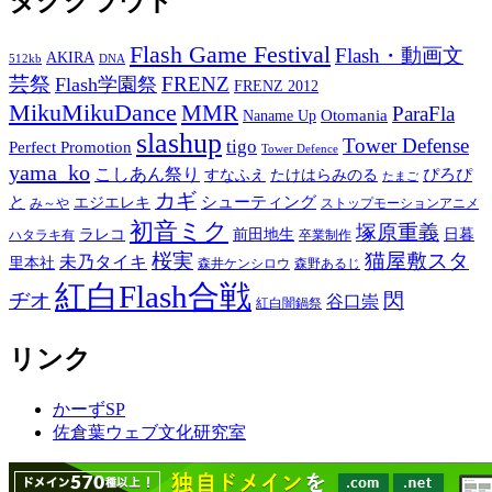
タグクラウド
Flash Game Festival
Flash・動画文
AKIRA
512kb
DNA
芸祭
FRENZ
Flash学園祭
FRENZ 2012
MikuMikuDance
MMR
ParaFla
Otomania
Naname Up
slashup
Tower Defense
tigo
Perfect Promotion
Tower Defence
yama_ko
こしあん祭り
ぴろぴ
すなふえ
たけはらみのる
たまご
カギ
と
シューティング
エジエレキ
み～や
ストップモーションアニメ
初音ミク
塚原重義
ラレコ
前田地生
日暮
ハタラキ有
卒業制作
桜実
猫屋敷スタ
未乃タイキ
里本社
森井ケンシロウ
森野あるじ
紅白Flash合戦
ヂオ
閃
谷口崇
紅白闇鍋祭
リンク
かーずSP
佐倉葉ウェブ文化研究室