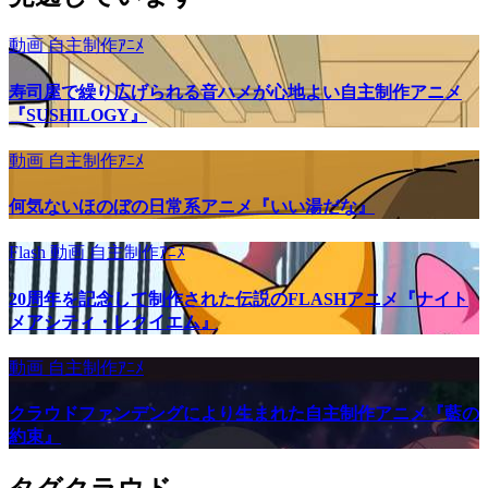
動画
自主制作ｱﾆﾒ
寿司屋で繰り広げられる音ハメが心地よい自主制作アニメ
『SUSHILOGY』
動画
自主制作ｱﾆﾒ
何気ないほのぼの日常系アニメ『いい湯だな』
Flash
動画
自主制作ｱﾆﾒ
20周年を記念して制作された伝説のFLASHアニメ『ナイト
メアシティ・レクイエム』
動画
自主制作ｱﾆﾒ
クラウドファンデングにより生まれた自主制作アニメ『藍の
約束』