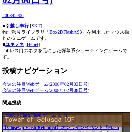
2008/02/06
■
引越し奉行
[
SKT
]
物理演算ライブラリ「
Box2DFlashAS3
」を利用したマウス操
作のミニゲームです。
■
ユキノネ
[
Heriet
]
250レス目のネタを元にした弾幕系シューティングゲームで
す。
投稿ナビゲーション
今週の注目Webゲーム(2008年02月03日号)
今週の注目Webゲーム(2008年02月08日号)
関連投稿
CloseUp Flash
Flash
ゲーム
動画
【CloseUp Flash Reloaded】オンラインイベント「Flash