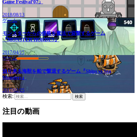
Game Festival’07」
2018/08/13
ゲーム
モンスターからの侵略を魔法で迎撃するゲーム
『MONSTER HORDES』
2017/04/15
ゲーム
迫り来る海獣を船で撃退するゲーム『Ships vs Sea
Monsters』
2017/02/25
検索:
注目の動画