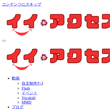
コンテンツにスキップ
イイ・アクセス
個人制作アニメを中心とした動画紹介ブログ
イイ・アクセス
個人制作アニメを中心とした動画紹介ブログ
動画
自主制作ｱﾆﾒ
Flash
イベント
Vocaloid
MMD
ブログ