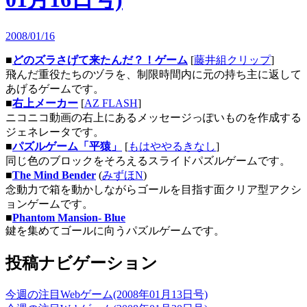
2008/01/16
■
どのズラさげて来たんだ？！ゲーム
[
藤井組クリップ
]
飛んだ重役たちのヅラを、制限時間内に元の持ち主に返して
あげるゲームです。
■
右上メーカー
[
AZ FLASH
]
ニコニコ動画の右上にあるメッセージっぽいものを作成する
ジェネレータです。
■
パズルゲーム「平猿」
[
もはややるきなし
]
同じ色のブロックをそろえるスライドパズルゲームです。
■
The Mind Bender
(
みずほN
)
念動力で箱を動かしながらゴールを目指す面クリア型アクシ
ョンゲームです。
■
Phantom Mansion- Blue
鍵を集めてゴールに向うパズルゲームです。
投稿ナビゲーション
今週の注目Webゲーム(2008年01月13日号)