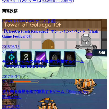
今週の注目Webゲーム(2008年01月20日号)
関連投稿
CloseUp Flash
Flash
ゲーム
動画
【CloseUp Flash Reloaded】オンラインイベント「Flash
Game Festival’07」
2018/08/13
ゲーム
モンスターからの侵略を魔法で迎撃するゲーム
『MONSTER HORDES』
2017/04/15
ゲーム
迫り来る海獣を船で撃退するゲーム『Ships vs Sea
Monsters』
2017/02/25