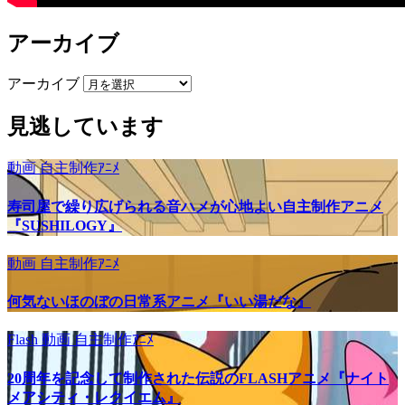
アーカイブ
アーカイブ
見逃しています
動画
自主制作ｱﾆﾒ
寿司屋で繰り広げられる音ハメが心地よい自主制作アニメ
『SUSHILOGY』
動画
自主制作ｱﾆﾒ
何気ないほのぼの日常系アニメ『いい湯だな』
Flash
動画
自主制作ｱﾆﾒ
20周年を記念して制作された伝説のFLASHアニメ『ナイト
メアシティ・レクイエム』