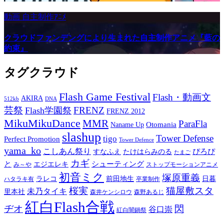
動画
自主制作ｱﾆﾒ
クラウドファンデングにより生まれた自主制作アニメ『藍の
約束』
タグクラウド
Flash Game Festival
Flash・動画文
AKIRA
512kb
DNA
芸祭
FRENZ
Flash学園祭
FRENZ 2012
MikuMikuDance
MMR
ParaFla
Otomania
Naname Up
slashup
Tower Defense
tigo
Perfect Promotion
Tower Defence
yama_ko
こしあん祭り
ぴろぴ
すなふえ
たけはらみのる
たまご
カギ
と
シューティング
エジエレキ
み～や
ストップモーションアニメ
初音ミク
塚原重義
ラレコ
前田地生
日暮
ハタラキ有
卒業制作
桜実
猫屋敷スタ
未乃タイキ
里本社
森井ケンシロウ
森野あるじ
紅白Flash合戦
ヂオ
閃
谷口崇
紅白闇鍋祭