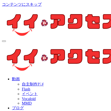
コンテンツにスキップ
イイ・アクセス
個人制作アニメを中心とした動画紹介ブログ
イイ・アクセス
個人制作アニメを中心とした動画紹介ブログ
動画
自主制作ｱﾆﾒ
Flash
イベント
Vocaloid
MMD
ブログ