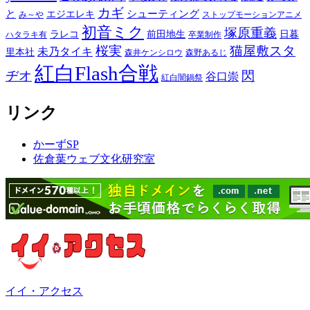
カギ
と
シューティング
エジエレキ
み～や
ストップモーションアニメ
初音ミク
塚原重義
ラレコ
前田地生
日暮
ハタラキ有
卒業制作
桜実
猫屋敷スタ
未乃タイキ
里本社
森井ケンシロウ
森野あるじ
紅白Flash合戦
ヂオ
閃
谷口崇
紅白闇鍋祭
リンク
かーずSP
佐倉葉ウェブ文化研究室
イイ・アクセス