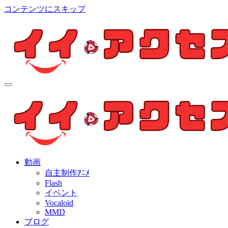
コンテンツにスキップ
イイ・アクセス
個人制作アニメを中心とした動画紹介ブログ
イイ・アクセス
個人制作アニメを中心とした動画紹介ブログ
動画
自主制作ｱﾆﾒ
Flash
イベント
Vocaloid
MMD
ブログ