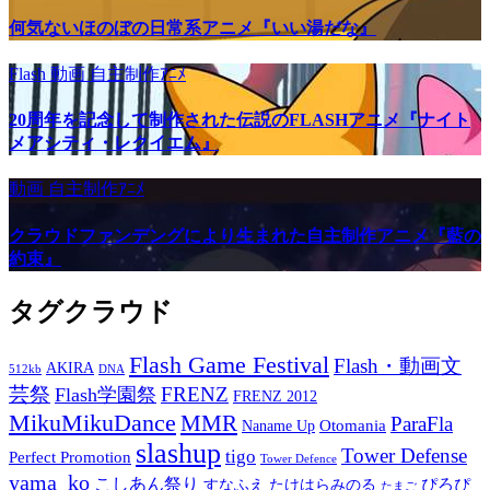
何気ないほのぼの日常系アニメ『いい湯だな』
Flash
動画
自主制作ｱﾆﾒ
20周年を記念して制作された伝説のFLASHアニメ『ナイト
メアシティ・レクイエム』
動画
自主制作ｱﾆﾒ
クラウドファンデングにより生まれた自主制作アニメ『藍の
約束』
タグクラウド
Flash Game Festival
Flash・動画文
AKIRA
512kb
DNA
芸祭
FRENZ
Flash学園祭
FRENZ 2012
MikuMikuDance
MMR
ParaFla
Otomania
Naname Up
slashup
Tower Defense
tigo
Perfect Promotion
Tower Defence
yama_ko
こしあん祭り
ぴろぴ
すなふえ
たけはらみのる
たまご