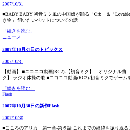
2007/10/31
■BABY BABY 初音ミク風の中国娘が踊る「Orb」＆「Lovable」の応援Flashです。 ■SS GIRL Episode 2.5「かわいい生
き物」 飼いたいペットについての話
「続きを読む」
ニュース
2007年10月31日のトピックス
2007/10/31
【動画】 ■ニコニコ動画(RC2)‐【初音ミク】 オリジナル曲 『近未来都市』 修正版 ■ニコニコ動画(RC2)‐【初音ミ
ク】 ラジオ体操の歌 ■ニコニコ動画(RC2)‐初音ミクでゲーム
「続きを読む」
Flash
2007年10月30日の新作Flash
2007/10/30
■こころのアリカ 第一章-第６話 これまでの経緯を振り返ることで「チカラ」に対する心境の変化が描かれたリメイ