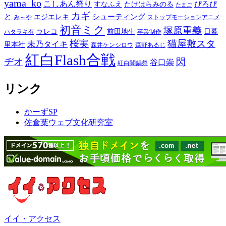
yama_ko
こしあん祭り
ぴろぴ
すなふえ
たけはらみのる
たまご
カギ
と
シューティング
エジエレキ
み～や
ストップモーションアニメ
初音ミク
塚原重義
ラレコ
前田地生
日暮
ハタラキ有
卒業制作
桜実
猫屋敷スタ
未乃タイキ
里本社
森井ケンシロウ
森野あるじ
紅白Flash合戦
ヂオ
閃
谷口崇
紅白闇鍋祭
リンク
かーずSP
佐倉葉ウェブ文化研究室
イイ・アクセス