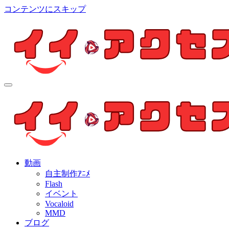
コンテンツにスキップ
イイ・アクセス
個人制作アニメを中心とした動画紹介ブログ
イイ・アクセス
個人制作アニメを中心とした動画紹介ブログ
動画
自主制作ｱﾆﾒ
Flash
イベント
Vocaloid
MMD
ブログ