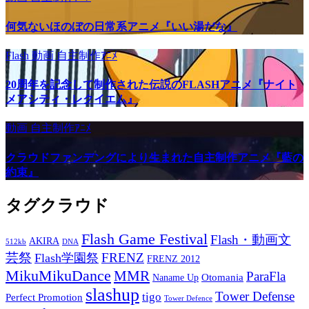
何気ないほのぼの日常系アニメ『いい湯だな』
Flash
動画
自主制作ｱﾆﾒ
20周年を記念して制作された伝説のFLASHアニメ『ナイト
メアシティ・レクイエム』
動画
自主制作ｱﾆﾒ
クラウドファンデングにより生まれた自主制作アニメ『藍の
約束』
タグクラウド
Flash Game Festival
Flash・動画文
AKIRA
512kb
DNA
芸祭
FRENZ
Flash学園祭
FRENZ 2012
MikuMikuDance
MMR
ParaFla
Otomania
Naname Up
slashup
Tower Defense
tigo
Perfect Promotion
Tower Defence