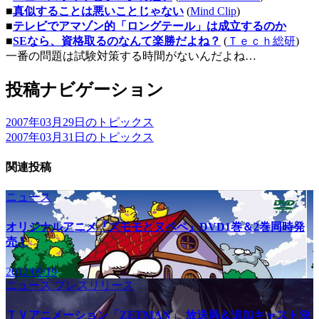
■
真似することは悪いことじゃない
(
Mind Clip
)
■
テレビでアマゾン的「ロングテール」は成立するのか
■
SEなら、資格取るのなんて楽勝だよね？
(
Ｔｅｃｈ総研
)
一番の問題は試験対策する時間がないんだよね…
投稿ナビゲーション
2007年03月29日のトピックス
2007年03月31日のトピックス
関連投稿
ニュース
オリジナルアニメ『ズモモとヌペペ』DVD1巻＆2巻同時発
売！
2012/09/19
ニュース
プレスリリース
ＴＶアニメーション「ZETMAN」 放送局＆追加キャスト決