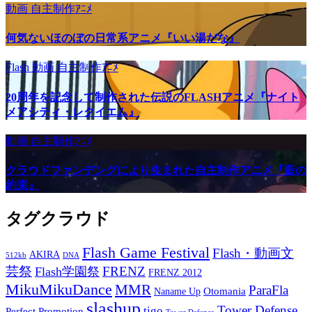
動画
自主制作ｱﾆﾒ
何気ないほのぼの日常系アニメ『いい湯だな』
Flash
動画
自主制作ｱﾆﾒ
20周年を記念して制作された伝説のFLASHアニメ『ナイト
メアシティ・レクイエム』
動画
自主制作ｱﾆﾒ
クラウドファンデングにより生まれた自主制作アニメ『藍の
約束』
タグクラウド
Flash Game Festival
Flash・動画文
AKIRA
512kb
DNA
芸祭
FRENZ
Flash学園祭
FRENZ 2012
MikuMikuDance
MMR
ParaFla
Otomania
Naname Up
slashup
Tower Defense
tigo
Perfect Promotion