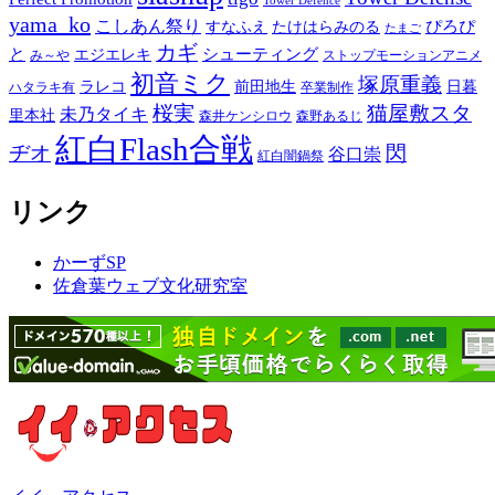
Tower Defence
yama_ko
こしあん祭り
ぴろぴ
すなふえ
たけはらみのる
たまご
カギ
と
シューティング
エジエレキ
み～や
ストップモーションアニメ
初音ミク
塚原重義
ラレコ
前田地生
日暮
ハタラキ有
卒業制作
桜実
猫屋敷スタ
未乃タイキ
里本社
森井ケンシロウ
森野あるじ
紅白Flash合戦
ヂオ
閃
谷口崇
紅白闇鍋祭
リンク
かーずSP
佐倉葉ウェブ文化研究室