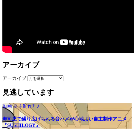
アーカイブ
アーカイブ
見逃しています
動画
自主制作ｱﾆﾒ
寿司屋で繰り広げられる音ハメが心地よい自主制作アニメ
『SUSHILOGY』