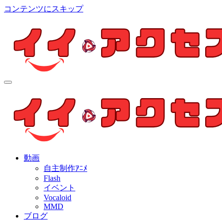
コンテンツにスキップ
イイ・アクセス
個人制作アニメを中心とした動画紹介ブログ
イイ・アクセス
個人制作アニメを中心とした動画紹介ブログ
動画
自主制作ｱﾆﾒ
Flash
イベント
Vocaloid
MMD
ブログ