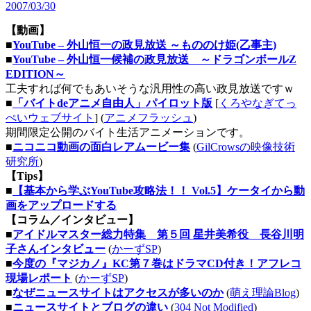
2007/03/30
【動画】
■
YouTube – 外山恒一の政見放送 ～もののけ姫(乙事主)
■
YouTube – 外山恒一候補の政見放送 ～ドラゴンボールZ
EDITION～
工夫すれば何でもあいそうな汎用性の高い政見放送ですｗ
■
「バイトdeアニメ自由人」パイロット版
[
くろやなぎてっ
ぺいウェブサイト
] (
アニメフラッシュ
)
期間限定公開のバイト生活アニメーションです。
■
ニコニコ動画の面白レアムービー集
(
GilCrowsの映像技術
研究所
)
【Tips】
■
【基本から学ぶYouTube攻略法！！ Vol.5】ケータイから動
画をアップロードする
【コラム／インタビュー】
■
アイドルマスター総力特集 第５回 星井美希役 長谷川明
子さんインタビュー
(
かーずSP
)
■
今度の『マジカノ』KC第７巻はドラマCD付き！アフレコ
現場レポート
(
かーずSP
)
■
なぜニュースサイトはアクセスが多いのか
(
萌え理論Blog
)
■
ニュースサイトとブログの違い
(
304 Not Modified
)