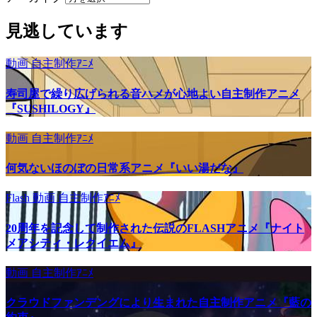
見逃しています
動画
自主制作ｱﾆﾒ
寿司屋で繰り広げられる音ハメが心地よい自主制作アニメ
『SUSHILOGY』
動画
自主制作ｱﾆﾒ
何気ないほのぼの日常系アニメ『いい湯だな』
Flash
動画
自主制作ｱﾆﾒ
20周年を記念して制作された伝説のFLASHアニメ『ナイト
メアシティ・レクイエム』
動画
自主制作ｱﾆﾒ
クラウドファンデングにより生まれた自主制作アニメ『藍の