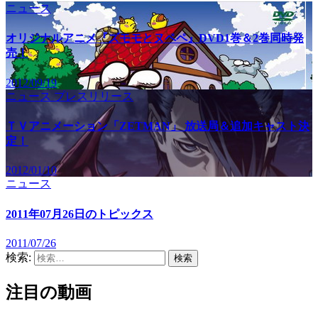
ニュース
オリジナルアニメ『ズモモとヌペペ』DVD1巻＆2巻同時発
売！
2012/09/19
ニュース
プレスリリース
ＴＶアニメーション「ZETMAN」 放送局＆追加キャスト決
定！
2012/01/10
ニュース
2011年07月26日のトピックス
2011/07/26
検索:
注目の動画