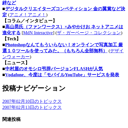
絆など
■
デジタルクリエイターズコンペティション 金の翼賞など決
定
(
アニメ！アニメ！
)
【コラム／インタビュー】
■
高山晃氏（ファンワークス）×みやかけお ネットアニメは
進化する
[
MdN Interactive
] (
ザ・ガーベージ・コレクション
)
【Tech】
■
Photoshopなんてもういらない！オンラインで写真加工 厳
選１０ツールを使ってみた。（もちろん全部無料）
(
デザイ
ンウォーカー
)
【ニュース】
■
中村屋のオモシロ弔辞バージョンFLASHが人気
■
Vodafone、今度は「モバイルYouTube」サービスを発表
投稿ナビゲーション
2007年02月10日のトピックス
2007年02月13日のトピックス
関連投稿