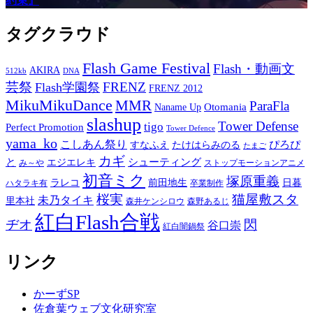
約束』
タグクラウド
Flash Game Festival
Flash・動画文
AKIRA
512kb
DNA
芸祭
FRENZ
Flash学園祭
FRENZ 2012
MikuMikuDance
MMR
ParaFla
Otomania
Naname Up
slashup
Tower Defense
tigo
Perfect Promotion
Tower Defence
yama_ko
こしあん祭り
ぴろぴ
すなふえ
たけはらみのる
たまご
カギ
と
シューティング
エジエレキ
み～や
ストップモーションアニメ
初音ミク
塚原重義
ラレコ
前田地生
日暮
ハタラキ有
卒業制作
桜実
猫屋敷スタ
未乃タイキ
里本社
森井ケンシロウ
森野あるじ
紅白Flash合戦
ヂオ
閃
谷口崇
紅白闇鍋祭
リンク
かーずSP
佐倉葉ウェブ文化研究室