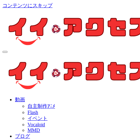
コンテンツにスキップ
イイ・アクセス
個人制作アニメを中心とした動画紹介ブログ
イイ・アクセス
個人制作アニメを中心とした動画紹介ブログ
動画
自主制作ｱﾆﾒ
Flash
イベント
Vocaloid
MMD
ブログ