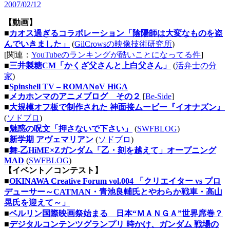
2007/02/12
【動画】
■
カオス過ぎるコラボレーション「陰陽師は大変なものを盗
んでいきました」
(
GilCrowsの映像技術研究所
)
[関連：
YouTubeのランキングが酷いことになってる件
]
■
三井製糖CM「かくざ父さんと上白父さん」
(
活弁士の分
家
)
■
Spinshell TV – ROMANoV HiGA
■
メカホンマのアニメブログ その２
[
Be-Side
]
■
大規模オフ板で制作された 神面接ムービー『イオナズン』
(
ソドブロ
)
■
魅惑の呪文「押さないで下さい」
(
SWFBLOG
)
■
新学期 アヴェマリアン
(
ソドブロ
)
■
舞-乙HiME×Zガンダム「乙・刻を越えて」オープニング
MAD
(
SWFBLOG
)
【イベント／コンテスト】
■
OKINAWA Creative Forum vol.004 「クリエイター vs プロ
デューサー～CATMAN・青池良輔氏とやわらか戦車・高山
晃氏を迎えて～」
■
ベルリン国際映画祭始まる 日本“ＭＡＮＧＡ”世界席巻？
■
デジタルコンテンツグランプリ 時かけ、ガンダム 戦場の