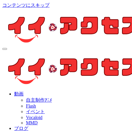
コンテンツにスキップ
イイ・アクセス
個人制作アニメを中心とした動画紹介ブログ
イイ・アクセス
個人制作アニメを中心とした動画紹介ブログ
動画
自主制作ｱﾆﾒ
Flash
イベント
Vocaloid
MMD
ブログ