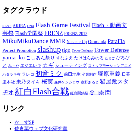
タグクラウド
Flash Game Festival
Flash・動画文
AKIRA
512kb
DNA
芸祭
FRENZ
Flash学園祭
FRENZ 2012
MikuMikuDance
MMR
ParaFla
Otomania
Naname Up
slashup
Tower Defense
tigo
Perfect Promotion
Tower Defence
yama_ko
こしあん祭り
ぴろぴ
すなふえ
たけはらみのる
たまご
カギ
と
シューティング
エジエレキ
み～や
ストップモーションアニメ
初音ミク
塚原重義
ラレコ
前田地生
日暮
ハタラキ有
卒業制作
桜実
猫屋敷スタ
未乃タイキ
里本社
森井ケンシロウ
森野あるじ
紅白Flash合戦
ヂオ
閃
谷口崇
紅白闇鍋祭
リンク
かーずSP
佐倉葉ウェブ文化研究室