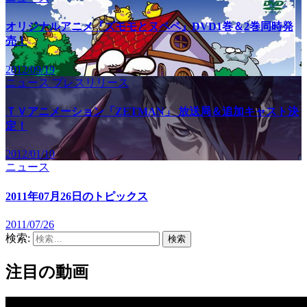
オリジナルアニメ『ズモモとヌペペ』DVD1巻＆2巻同時発
売！
2012/09/19
ニュース
プレスリリース
ＴＶアニメーション「ZETMAN」 放送局＆追加キャスト決
定！
2012/01/10
ニュース
2011年07月26日のトピックス
2011/07/26
検索:
注目の動画