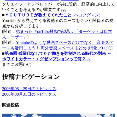
クリエイターとデベロッパーが共に質的、経済的に向上して
いくことを考えるのが重要ですね。
■
ＹＯＵＴＵＢＥが教えてくれたこと
(
ハコフグマン
)
YouTubeから見えてくる視聴者のニーズをテレビ関係者の視
点から分析してます。
[関連：
始まった“YouTube騒動”第2幕，「ターゲットは日本
人ユーザー」
]
[関連：
Youtubeのような動画スペースだけでなく、音楽スペ
ースも活用しよう！ 海外音楽スペースまとめ
(
特化ブログ
)]
■
第46回 残業代なしでただ働きを強制される時代の到来 ～
ホワイトカラー・エグゼンプションって何？ ～
まさに改悪(‘A`)
投稿ナビゲーション
2006年08月29日のトピックス
2006年08月31日のトピックス
関連投稿
ニュース