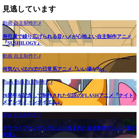
見逃しています
動画
自主制作ｱﾆﾒ
寿司屋で繰り広げられる音ハメが心地よい自主制作アニメ
『SUSHILOGY』
動画
自主制作ｱﾆﾒ
何気ないほのぼの日常系アニメ『いい湯だな』
Flash
動画
自主制作ｱﾆﾒ
20周年を記念して制作された伝説のFLASHアニメ『ナイト
メアシティ・レクイエム』
動画
自主制作ｱﾆﾒ
クラウドファンデングにより生まれた自主制作アニメ『藍の
約束』