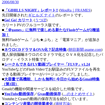
2006/08/30
■
「GIHILLS NIGHT」レポート!!
(
MouRa｜FRAMES
)
先日開催された
ギヒルズ ナイト
のレポートです。
■
Go! Go! カリート
(
うつぼ
)
カリートPVのフルコーラス版です。
■
「＠games」に無料で楽しめる新たなFlashゲームが2種追
加！
無料Flashゲーム「ぷち★ぷち」と「電算マニア」が追加さ
れました。
■
ネウロCDドラマ＆OVA化？記念特集
(
朝目新聞-asame.com
)
魔人探偵脳噛ネウロのＣＤドラマ化とＯＶＡ化を記念したパ
ロディ・イラスト特集です。
■
シークもできるFLV動画プレイヤー「FLVP」v1.24
YouTubeなどのFlash Videoでお馴染みのFLVファイルを再生
できる動画プレイヤーがバージョンアップしました。
■
大容量で高機能、しかも無料!! 今日から始めるGmail特集
（第1回）
Gmailの機能や関連サービスを紹介した特集です。
■
YouTube動画保存
／
Gyao動画保存
(
…のまとめサイト
)
YoutubeとGyaoの動画の保存方法を紹介しています。
■
コンテンツ産業の開発業者化
(
渦状言論
)