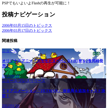
PSPでもいよいよFlashの再生が可能に！
投稿ナビゲーション
2006年03月15日のトピックス
2006年03月17日のトピックス
関連投稿
ニュース
オリジナルアニメ『ズモモとヌペペ』DVD1巻＆2巻同時発
売！
2012/09/19
ニュース
プレスリリース
ＴＶアニメーション「ZETMAN」 放送局＆追加キャスト決
定！
2012/01/10