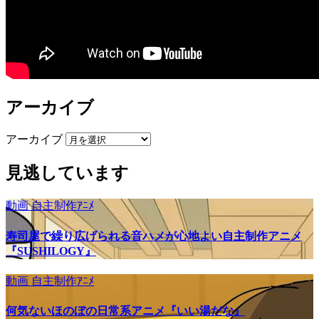
アーカイブ
アーカイブ
見逃しています
動画
自主制作ｱﾆﾒ
寿司屋で繰り広げられる音ハメが心地よい自主制作アニメ
『SUSHILOGY』
動画
自主制作ｱﾆﾒ
何気ないほのぼの日常系アニメ『いい湯だな』