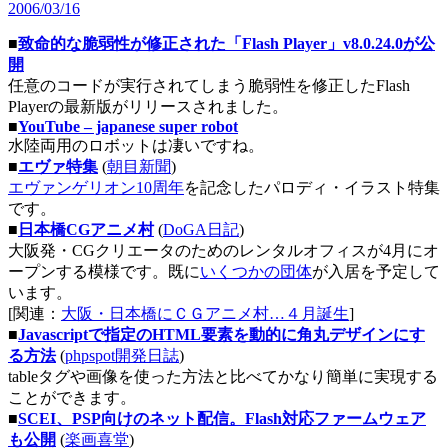
2006/03/16
■
致命的な脆弱性が修正された「Flash Player」v8.0.24.0が公
開
任意のコードが実行されてしまう脆弱性を修正したFlash
Playerの最新版がリリースされました。
■
YouTube – japanese super robot
水陸両用のロボットは凄いですね。
■
エヴァ特集
(
朝目新聞
)
エヴァンゲリオン10周年
を記念したパロディ・イラスト特集
です。
■
日本橋CGアニメ村
(
DoGA日記
)
大阪発・CGクリエータのためのレンタルオフィスが4月にオ
ープンする模様です。既に
いくつかの団体
が入居を予定して
います。
[関連：
大阪・日本橋にＣＧアニメ村…４月誕生
]
■
Javascriptで指定のHTML要素を動的に角丸デザインにす
る方法
(
phpspot開発日誌
)
tableタグや画像を使った方法と比べてかなり簡単に実現する
ことができます。
■
SCEI、PSP向けのネット配信。Flash対応ファームウェア
も公開
(
楽画喜堂
)