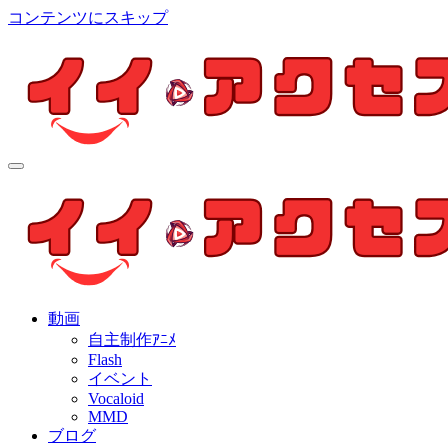
コンテンツにスキップ
イイ・アクセス
個人制作アニメを中心とした動画紹介ブログ
イイ・アクセス
個人制作アニメを中心とした動画紹介ブログ
動画
自主制作ｱﾆﾒ
Flash
イベント
Vocaloid
MMD
ブログ