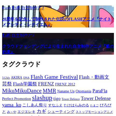
Flash
動画
自主制作ｱﾆﾒ
20周年を記念して制作された伝説のFLASHアニメ『ナイト
メアシティ・レクイエム』
動画
自主制作ｱﾆﾒ
クラウドファンデングにより生まれた自主制作アニメ『藍の
約束』
タグクラウド
Flash Game Festival
Flash・動画文
AKIRA
512kb
DNA
芸祭
FRENZ
Flash学園祭
FRENZ 2012
MikuMikuDance
MMR
ParaFla
Otomania
Naname Up
slashup
Tower Defense
tigo
Perfect Promotion
Tower Defence
yama_ko
こしあん祭り
ぴろぴ
すなふえ
たけはらみのる
たまご
カギ
と
シューティング
エジエレキ
み～や
ストップモーションアニメ