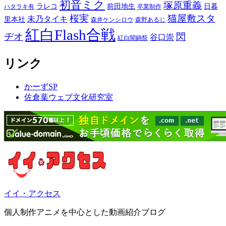
初音ミク
塚原重義
ラレコ
前田地生
日暮
ハタラキ有
卒業制作
桜実
猫屋敷スタ
未乃タイキ
里本社
森井ケンシロウ
森野あるじ
紅白Flash合戦
ヂオ
閃
谷口崇
紅白闇鍋祭
リンク
かーずSP
佐倉葉ウェブ文化研究室
イイ・アクセス
個人制作アニメを中心とした動画紹介ブログ