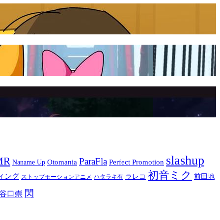
slashup
MR
ParaFla
Otomania
Perfect Promotion
Naname Up
初音ミク
ィング
ラレコ
前田地
ストップモーションアニメ
ハタラキ有
閃
谷口崇