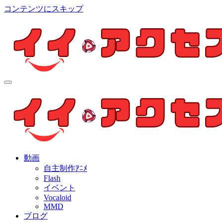
コンテンツにスキップ
イイ・アクセス
個人制作アニメを中心とした動画紹介ブログ
イイ・アクセス
個人制作アニメを中心とした動画紹介ブログ
動画
自主制作ｱﾆﾒ
Flash
イベント
Vocaloid
MMD
ブログ