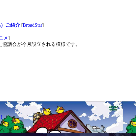
作品）ご紹介
[
BroadStar
]
ニメ
]
た協議会が今月設立される模様です。
！