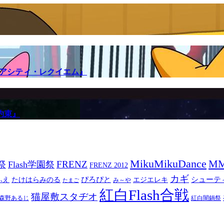
メアシティ・レクイエム』
約束』
MikuMikuDance
M
祭
FRENZ
Flash学園祭
FRENZ 2012
カギ
ぴろぴと
シューテ
ふえ
たけはらみのる
エジエレキ
み～や
たまご
紅白Flash合戦
猫屋敷スタヂオ
森野あるじ
紅白闇鍋祭