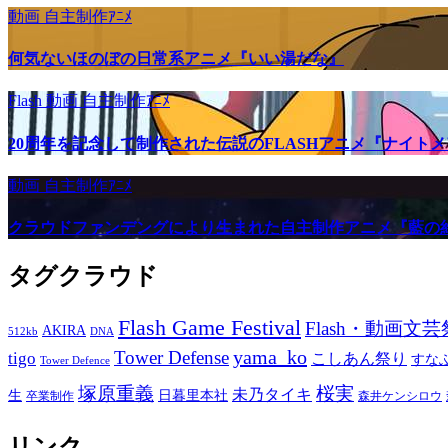
動画
自主制作ｱﾆﾒ
何気ないほのぼの日常系アニメ『いい湯だな』
Flash
動画
自主制作ｱﾆﾒ
20周年を記念して制作された伝説のFLASHアニメ『ナイト
動画
自主制作ｱﾆﾒ
クラウドファンデングにより生まれた自主制作アニメ『藍の
タグクラウド
Flash Game Festival
Flash・動画文芸
AKIRA
512kb
DNA
yama_ko
Tower Defense
tigo
こしあん祭り
すな
Tower Defence
塚原重義
桜実
未乃タイキ
生
日暮里本社
卒業制作
森井ケンシロウ
リンク