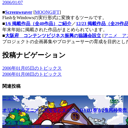
2006/01/07
■
Screenweaver
[
MOONGIFT
]
FlashをWindowsの実行形式に変換するツールです。
■
1/6 掲載作品（全40作品）ご紹介
／
12/23 掲載作品（全29
年末年始に掲載された作品がまとめられています。
■
大阪府 コンテンツビジネス振興の協議会設立
[
アニメ ア
プロジェクトの企画募集やプロデューサーの育成を目的とし
投稿ナビゲーション
2006年01月05日のトピックス
2006年01月08日のトピックス
関連投稿
ニュース
オリジナルアニメ『ズモモとヌペペ』DVD1巻＆2巻同時発売
2012/09/19
ニュース
プレスリリース