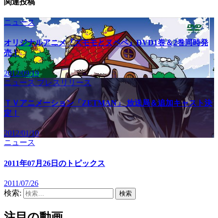
関連投稿
ニュース
オリジナルアニメ『ズモモとヌペペ』DVD1巻＆2巻同時発
売！
2012/09/19
ニュース
プレスリリース
ＴＶアニメーション「ZETMAN」 放送局＆追加キャスト決
定！
2012/01/10
ニュース
2011年07月26日のトピックス
2011/07/26
検索:
注目の動画