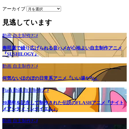
アーカイブ
見逃しています
動画
自主制作ｱﾆﾒ
寿司屋で繰り広げられる音ハメが心地よい自主制作アニメ
『SUSHILOGY』
動画
自主制作ｱﾆﾒ
何気ないほのぼの日常系アニメ『いい湯だな』
Flash
動画
自主制作ｱﾆﾒ
20周年を記念して制作された伝説のFLASHアニメ『ナイト
メアシティ・レクイエム』
動画
自主制作ｱﾆﾒ