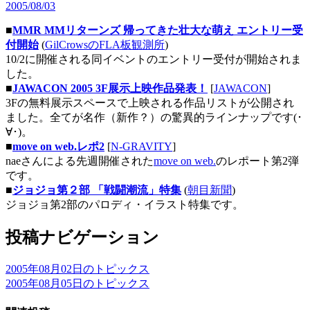
2005/08/03
■
MMR MMリターンズ 帰ってきた壮大な萌え エントリー受
付開始
(
GilCrowsのFLA板観測所
)
10/2に開催される同イベントのエントリー受付が開始されま
した。
■
JAWACON 2005 3F展示上映作品発表！
[
JAWACON
]
3Fの無料展示スペースで上映される作品リストが公開され
ました。全てが名作（新作？）の驚異的ラインナップです(･
∀･)。
■
move on web.レポ2
[
N-GRAVITY
]
naeさんによる先週開催された
move on web.
のレポート第2弾
です。
■
ジョジョ第２部 「戦闘潮流」特集
(
朝目新聞
)
ジョジョ第2部のパロディ・イラスト特集です。
投稿ナビゲーション
2005年08月02日のトピックス
2005年08月05日のトピックス