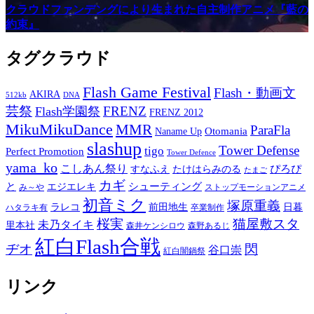
クラウドファンデングにより生まれた自主制作アニメ『藍の
約束』
タグクラウド
Flash Game Festival
Flash・動画文
AKIRA
512kb
DNA
芸祭
FRENZ
Flash学園祭
FRENZ 2012
MikuMikuDance
MMR
ParaFla
Otomania
Naname Up
slashup
Tower Defense
tigo
Perfect Promotion
Tower Defence
yama_ko
こしあん祭り
ぴろぴ
すなふえ
たけはらみのる
たまご
カギ
と
シューティング
エジエレキ
み～や
ストップモーションアニメ
初音ミク
塚原重義
ラレコ
前田地生
日暮
ハタラキ有
卒業制作
桜実
猫屋敷スタ
未乃タイキ
里本社
森井ケンシロウ
森野あるじ
紅白Flash合戦
ヂオ
閃
谷口崇
紅白闇鍋祭
リンク