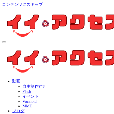
コンテンツにスキップ
イイ・アクセス
個人制作アニメを中心とした動画紹介ブログ
イイ・アクセス
個人制作アニメを中心とした動画紹介ブログ
動画
自主制作ｱﾆﾒ
Flash
イベント
Vocaloid
MMD
ブログ