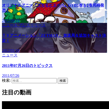
オリジナルアニメ『ズモモとヌペペ』DVD1巻＆2巻同時発
売！
2012/09/19
ニュース
プレスリリース
ＴＶアニメーション「ZETMAN」 放送局＆追加キャスト決
定！
2012/01/10
ニュース
2011年07月26日のトピックス
2011/07/26
検索:
注目の動画