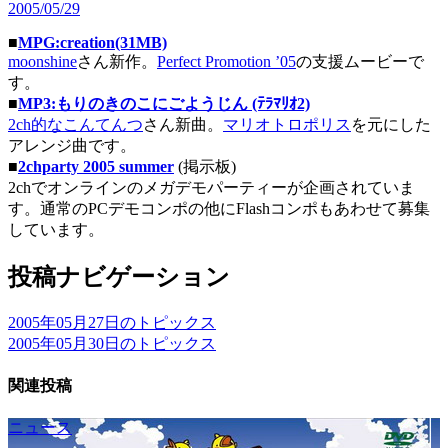
2005/05/29
■
MPG:creation(31MB)
moonshine
さん新作。
Perfect Promotion ’05
の支援ムービーで
す。
■
MP3:もりのきのこにごようじん (ﾃﾗﾏﾘｵ2)
2ch的なこんてんつ
さん新曲。
マリオトロポリス
を元にした
アレンジ曲です。
■
2chparty 2005 summer
(掲示板)
2chでオンラインのメガデモパーティーが企画されていま
す。通常のPCデモコンポの他にFlashコンポもあわせて募集
しています。
投稿ナビゲーション
2005年05月27日のトピックス
2005年05月30日のトピックス
関連投稿
ニュース