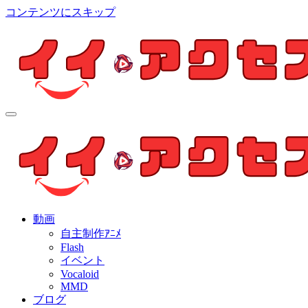
コンテンツにスキップ
イイ・アクセス
個人制作アニメを中心とした動画紹介ブログ
イイ・アクセス
個人制作アニメを中心とした動画紹介ブログ
動画
自主制作ｱﾆﾒ
Flash
イベント
Vocaloid
MMD
ブログ