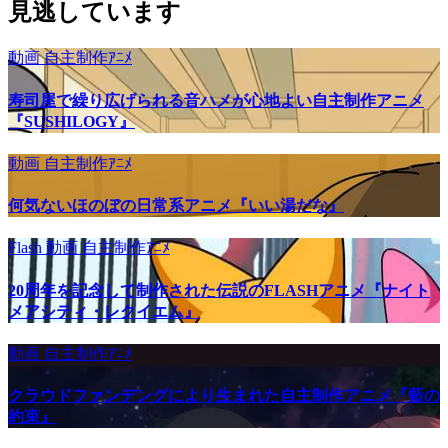
見逃しています
動画
自主制作ｱﾆﾒ
寿司屋で繰り広げられる音ハメが心地よい自主制作アニメ
『SUSHILOGY』
動画
自主制作ｱﾆﾒ
何気ないほのぼの日常系アニメ『いい湯だな』
Flash
動画
自主制作ｱﾆﾒ
20周年を記念して制作された伝説のFLASHアニメ『ナイト
メアシティ・レクイエム』
動画
自主制作ｱﾆﾒ
クラウドファンデングにより生まれた自主制作アニメ『藍の
約束』