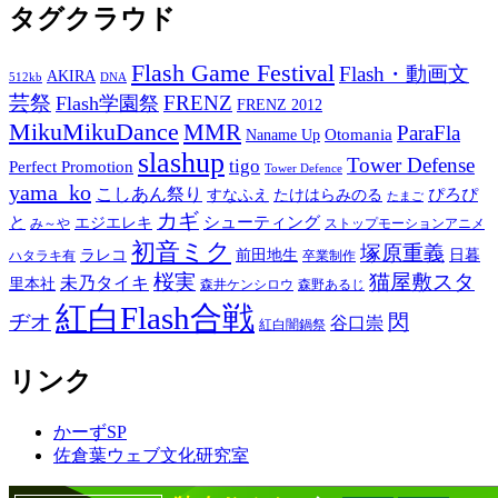
タグクラウド
Flash Game Festival
Flash・動画文
AKIRA
512kb
DNA
芸祭
FRENZ
Flash学園祭
FRENZ 2012
MikuMikuDance
MMR
ParaFla
Otomania
Naname Up
slashup
Tower Defense
tigo
Perfect Promotion
Tower Defence
yama_ko
こしあん祭り
ぴろぴ
すなふえ
たけはらみのる
たまご
カギ
と
シューティング
エジエレキ
み～や
ストップモーションアニメ
初音ミク
塚原重義
ラレコ
前田地生
日暮
ハタラキ有
卒業制作
桜実
猫屋敷スタ
未乃タイキ
里本社
森井ケンシロウ
森野あるじ
紅白Flash合戦
ヂオ
閃
谷口崇
紅白闇鍋祭
リンク
かーずSP
佐倉葉ウェブ文化研究室