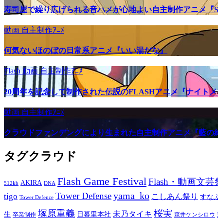
寿司屋で繰り広げられる音ハメが心地よい自主制作アニメ『SU
動画
自主制作ｱﾆﾒ
何気ないほのぼの日常系アニメ『いい湯だな』
Flash
動画
自主制作ｱﾆﾒ
20周年を記念して制作された伝説のFLASHアニメ『ナイト
動画
自主制作ｱﾆﾒ
クラウドファンデングにより生まれた自主制作アニメ『藍の
タグクラウド
Flash Game Festival
Flash・動画文芸
AKIRA
512kb
DNA
yama_ko
Tower Defense
tigo
こしあん祭り
すな
Tower Defence
塚原重義
桜実
未乃タイキ
生
日暮里本社
卒業制作
森井ケンシロウ