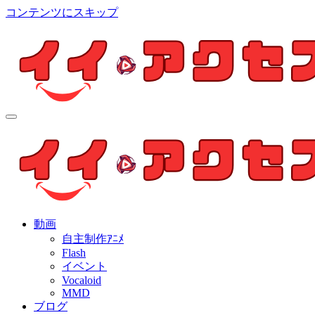
コンテンツにスキップ
イイ・アクセス
個人制作アニメを中心とした動画紹介ブログ
イイ・アクセス
個人制作アニメを中心とした動画紹介ブログ
動画
自主制作ｱﾆﾒ
Flash
イベント
Vocaloid
MMD
ブログ