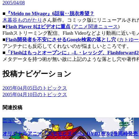
2005/04/08
■
『Meido no Miyage』6話翁‥脱衣希望？
木暮谷ものがたり
さん新作。コミック版にリニューアルされ
■
Flash Player 8はビデオに重点
(
アニメ関連ニュース
)
Flashストリーミング配信、Flash Videoなどより動画に
■
Flash開発者を不安にさせるGoogle検索の落とし穴
(
カトゆー
アンテナにも反応してくれないのが悩ましいところです。
■
「Flashはもっとオープンに」–L・レッシグ、Flashforward
メタデータを持つ術が無い故に上記のような落とし穴や著作
投稿ナビゲーション
2005年04月05日のトピックス
2005年04月10日のトピックス
関連投稿
ニュース
オリジナルアニメ『ズモモとヌペペ』DVD1巻＆2巻同時発売