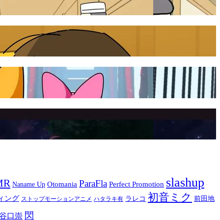
slashup
MR
ParaFla
Otomania
Perfect Promotion
Naname Up
初音ミク
ィング
ラレコ
前田地
ストップモーションアニメ
ハタラキ有
閃
谷口崇