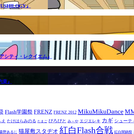
SHILOGY』
メアシティ・レクイエム』
約束』
MikuMikuDance
M
祭
FRENZ
Flash学園祭
FRENZ 2012
カギ
ぴろぴと
シューテ
ふえ
たけはらみのる
エジエレキ
み～や
たまご
紅白Flash合戦
猫屋敷スタヂオ
森野あるじ
紅白闇鍋祭