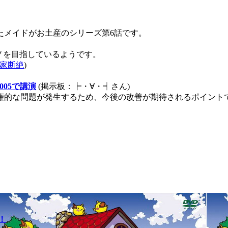
たメイドがお土産のシリーズ第6話です。
近いモノを目指しているようです。
家断絶
)
2005で講演
(掲示板：┝・∀・┥さん)
権的な問題が発生するため、今後の改善が期待されるポイント
！