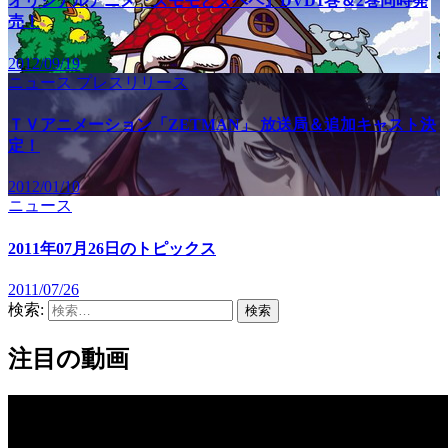
オリジナルアニメ『ズモモとヌペペ』DVD1巻＆2巻同時発
売！
2012/09/19
ニュース
プレスリリース
ＴＶアニメーション「ZETMAN」 放送局＆追加キャスト決
定！
2012/01/10
ニュース
2011年07月26日のトピックス
2011/07/26
検索:
注目の動画