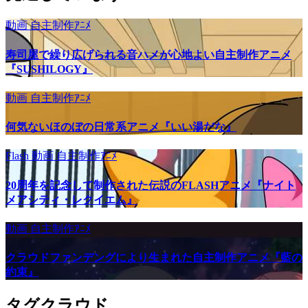
動画
自主制作ｱﾆﾒ
寿司屋で繰り広げられる音ハメが心地よい自主制作アニメ
『SUSHILOGY』
動画
自主制作ｱﾆﾒ
何気ないほのぼの日常系アニメ『いい湯だな』
Flash
動画
自主制作ｱﾆﾒ
20周年を記念して制作された伝説のFLASHアニメ『ナイト
メアシティ・レクイエム』
動画
自主制作ｱﾆﾒ
クラウドファンデングにより生まれた自主制作アニメ『藍の
約束』
タグクラウド