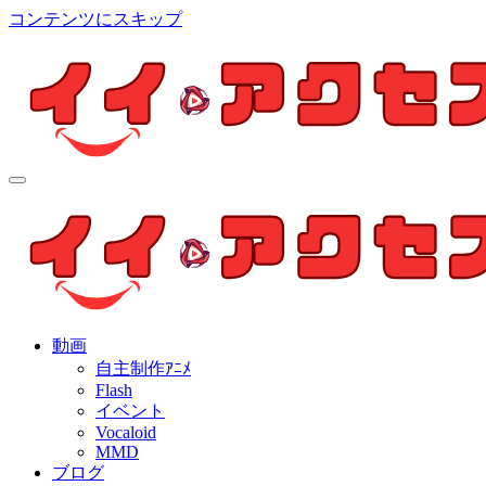
コンテンツにスキップ
イイ・アクセス
個人制作アニメを中心とした動画紹介ブログ
イイ・アクセス
個人制作アニメを中心とした動画紹介ブログ
動画
自主制作ｱﾆﾒ
Flash
イベント
Vocaloid
MMD
ブログ