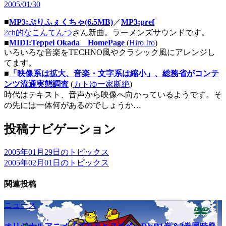
2005/01/30
■
MP3:ぷりふぇくちゃ(6.5MB)
／
MP3:pref
2ch的なこんてんつ
さん新曲。ラーメンズサウンドです。
■
MIDI:Teppei Okada HomePage
(
Hiro Iro
)
いろいろな音楽をTECHNO風やクラシック風にアレンジし
てます。
■
「映像系は拡大、音楽・文字系は縮小」、総務省がコンテ
ンツ流通実態調査
(
カトゆー家断絶
)
時代はテキスト、音声から映像へ向かっているようです。そ
の先には一体何があるのでしょうか…
投稿ナビゲーション
2005年01月29日のトピックス
2005年02月01日のトピックス
関連投稿
ニュース