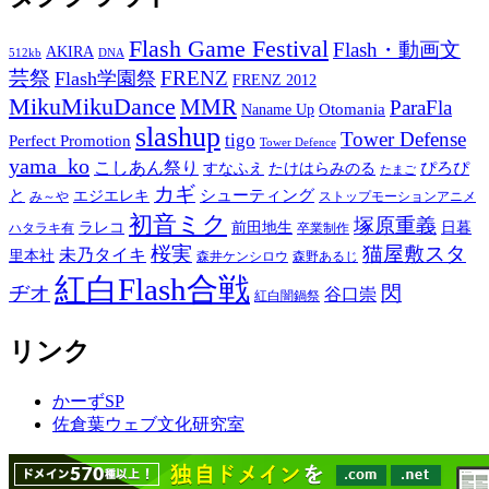
Flash Game Festival
Flash・動画文
AKIRA
512kb
DNA
芸祭
FRENZ
Flash学園祭
FRENZ 2012
MikuMikuDance
MMR
ParaFla
Otomania
Naname Up
slashup
Tower Defense
tigo
Perfect Promotion
Tower Defence
yama_ko
こしあん祭り
ぴろぴ
すなふえ
たけはらみのる
たまご
カギ
と
シューティング
エジエレキ
み～や
ストップモーションアニメ
初音ミク
塚原重義
ラレコ
前田地生
日暮
ハタラキ有
卒業制作
桜実
猫屋敷スタ
未乃タイキ
里本社
森井ケンシロウ
森野あるじ
紅白Flash合戦
ヂオ
閃
谷口崇
紅白闇鍋祭
リンク
かーずSP
佐倉葉ウェブ文化研究室