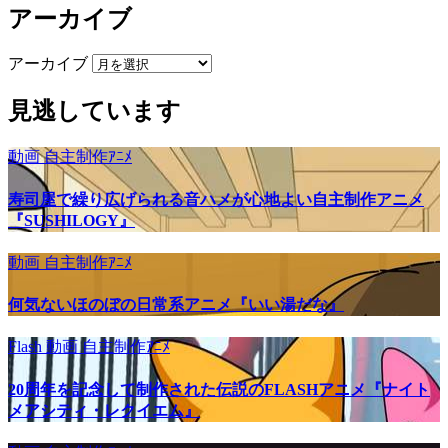
アーカイブ
アーカイブ
見逃しています
動画
自主制作ｱﾆﾒ
寿司屋で繰り広げられる音ハメが心地よい自主制作アニメ
『SUSHILOGY』
動画
自主制作ｱﾆﾒ
何気ないほのぼの日常系アニメ『いい湯だな』
Flash
動画
自主制作ｱﾆﾒ
20周年を記念して制作された伝説のFLASHアニメ『ナイト
メアシティ・レクイエム』