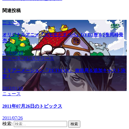
関連投稿
ニュース
オリジナルアニメ『ズモモとヌペペ』DVD1巻＆2巻同時発
売！
2012/09/19
ニュース
プレスリリース
ＴＶアニメーション「ZETMAN」 放送局＆追加キャスト決
定！
2012/01/10
ニュース
2011年07月26日のトピックス
2011/07/26
検索: