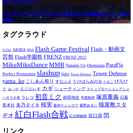
動画
自主制作ｱﾆﾒ
クラウドファンデングにより生まれた自主制作アニメ『藍の
約束』
タグクラウド
Flash Game Festival
Flash・動画文
AKIRA
512kb
DNA
芸祭
FRENZ
Flash学園祭
FRENZ 2012
MikuMikuDance
MMR
ParaFla
Otomania
Naname Up
slashup
Tower Defense
tigo
Perfect Promotion
Tower Defence
yama_ko
こしあん祭り
ぴろぴ
すなふえ
たけはらみのる
たまご
カギ
と
シューティング
エジエレキ
み～や
ストップモーションアニメ
初音ミク
塚原重義
ラレコ
前田地生
日暮
ハタラキ有
卒業制作
桜実
猫屋敷スタ
未乃タイキ
里本社
森井ケンシロウ
森野あるじ
紅白Flash合戦
ヂオ
閃
谷口崇
紅白闇鍋祭
リンク