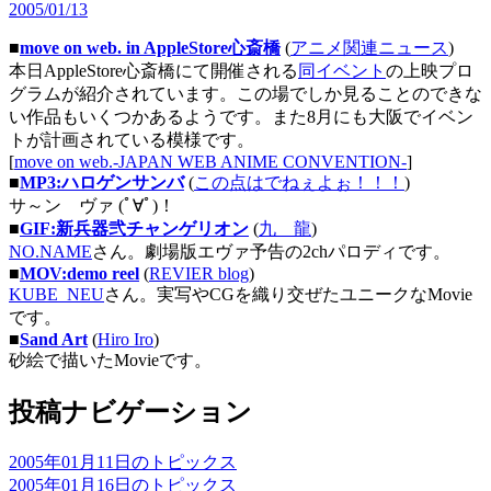
2005/01/13
■
move on web. in AppleStore心斎橋
(
アニメ関連ニュース
)
本日AppleStore心斎橋にて開催される
同イベント
の上映プロ
グラムが紹介されています。この場でしか見ることのできな
い作品もいくつかあるようです。また8月にも大阪でイベン
トが計画されている模様です。
[
move on web.-JAPAN WEB ANIME CONVENTION-
]
■
MP3:ハロゲンサンバ
(
この点はでねぇよぉ！！！
)
サ～ン ヴァ (ﾟ∀ﾟ)！
■
GIF:新兵器弐チャンゲリオン
(
九 龍
)
NO.NAME
さん。劇場版エヴァ予告の2chパロディです。
■
MOV:demo reel
(
REVIER blog
)
KUBE_NEU
さん。実写やCGを織り交ぜたユニークなMovie
です。
■
Sand Art
(
Hiro Iro
)
砂絵で描いたMovieです。
投稿ナビゲーション
2005年01月11日のトピックス
2005年01月16日のトピックス