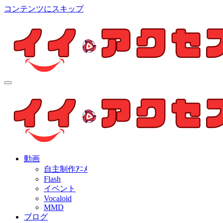
コンテンツにスキップ
イイ・アクセス
個人制作アニメを中心とした動画紹介ブログ
イイ・アクセス
個人制作アニメを中心とした動画紹介ブログ
動画
自主制作ｱﾆﾒ
Flash
イベント
Vocaloid
MMD
ブログ