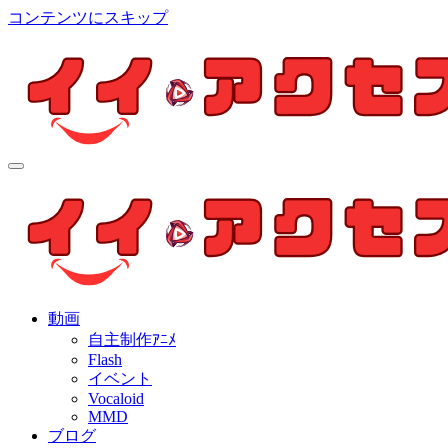
コンテンツにスキップ
イイ・アクセス
個人制作アニメを中心とした動画紹介ブログ
イイ・アクセス
個人制作アニメを中心とした動画紹介ブログ
動画
自主制作ｱﾆﾒ
Flash
イベント
Vocaloid
MMD
ブログ