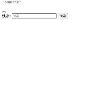
Themeansar
。
検索: