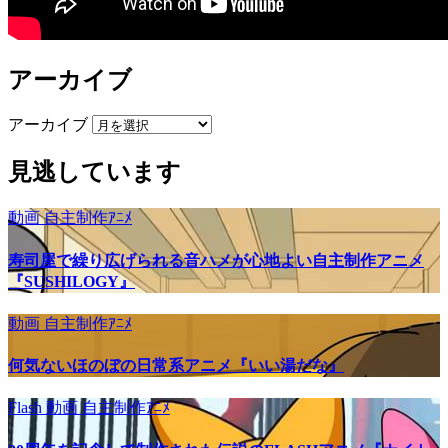
アーカイブ
アーカイブ
見逃しています
動画
自主制作ｱﾆﾒ
寿司屋で繰り広げられる音ハメが心地よい自主制作アニメ
『SUSHILOGY』
動画
自主制作ｱﾆﾒ
何気ないほのぼの日常系アニメ『いい湯だな』
Flash
動画
自主制作ｱﾆﾒ