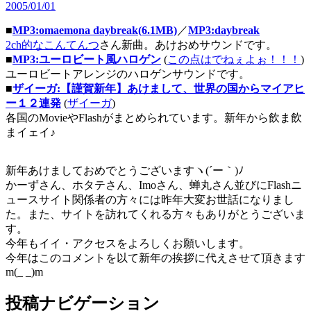
2005/01/01
■
MP3:omaemona daybreak(6.1MB)
／
MP3:daybreak
2ch的なこんてんつ
さん新曲。あけおめサウンドです。
■
MP3:ユーロビート風ハロゲン
(
この点はでねぇよぉ！！！
)
ユーロビートアレンジのハロゲンサウンドです。
■
ザイーガ:【謹賀新年】あけまして、世界の国からマイアヒ
ー１２連発
(
ザイーガ
)
各国のMovieやFlashがまとめられています。新年から飲ま飲
まイェイ♪
新年あけましておめでとうございますヽ(´ー｀)ﾉ
かーずさん、ホタテさん、Imoさん、蝉丸さん並びにFlashニ
ュースサイト関係者の方々には昨年大変お世話になりまし
た。また、サイトを訪れてくれる方々もありがとうございま
す。
今年もイイ・アクセスをよろしくお願いします。
今年はこのコメントを以て新年の挨拶に代えさせて頂きます
m(_ _)m
投稿ナビゲーション