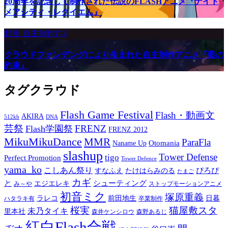
20周年を記念して制作された伝説のFLASHアニメ『ナイト
メアシティ・レクイエム』
動画
自主制作ｱﾆﾒ
クラウドファンデングにより生まれた自主制作アニメ『藍の
約束』
タグクラウド
Flash Game Festival
Flash・動画文
AKIRA
512kb
DNA
芸祭
FRENZ
Flash学園祭
FRENZ 2012
MikuMikuDance
MMR
ParaFla
Otomania
Naname Up
slashup
Tower Defense
tigo
Perfect Promotion
Tower Defence
yama_ko
こしあん祭り
ぴろぴ
すなふえ
たけはらみのる
たまご
カギ
と
シューティング
エジエレキ
み～や
ストップモーションアニメ
初音ミク
塚原重義
ラレコ
前田地生
日暮
ハタラキ有
卒業制作
桜実
猫屋敷スタ
未乃タイキ
里本社
森井ケンシロウ
森野あるじ
紅白Flash合戦