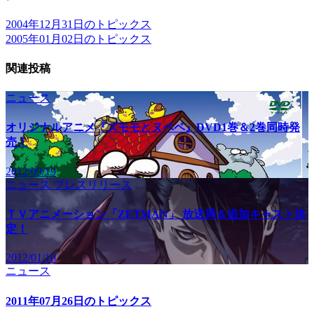
2004年12月31日のトピックス
2005年01月02日のトピックス
関連投稿
ニュース
オリジナルアニメ『ズモモとヌペペ』DVD1巻＆2巻同時発
売！
2012/09/19
ニュース
プレスリリース
ＴＶアニメーション「ZETMAN」 放送局＆追加キャスト決
定！
2012/01/10
ニュース
2011年07月26日のトピックス