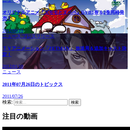
ニュース
オリジナルアニメ『ズモモとヌペペ』DVD1巻＆2巻同時発
売！
2012/09/19
ニュース
プレスリリース
ＴＶアニメーション「ZETMAN」 放送局＆追加キャスト決
定！
2012/01/10
ニュース
2011年07月26日のトピックス
2011/07/26
検索:
注目の動画