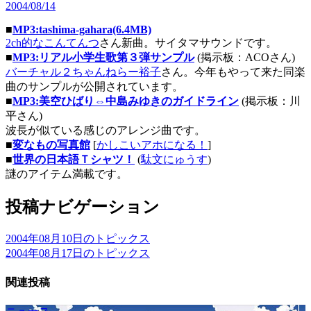
2004/08/14
■
MP3:tashima-gahara(6.4MB)
2ch的なこんてんつ
さん新曲。サイタマサウンドです。
■
MP3:リアル小学生歌第３弾サンプル
(掲示板：ACOさん)
バーチャル２ちゃんねらー裕子
さん。今年もやって来た同楽
曲のサンプルが公開されています。
■
MP3:美空ひばり⇔中島みゆきのガイドライン
(掲示板：川
平さん)
波長が似ている感じのアレンジ曲です。
■
変なもの写真館
[
かしこいアホになる！
]
■
世界の日本語Ｔシャツ！
(
駄文にゅうす
)
謎のアイテム満載です。
投稿ナビゲーション
2004年08月10日のトピックス
2004年08月17日のトピックス
関連投稿