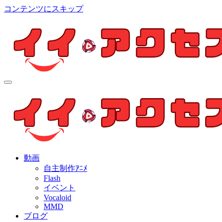
コンテンツにスキップ
イイ・アクセス
個人制作アニメを中心とした動画紹介ブログ
イイ・アクセス
個人制作アニメを中心とした動画紹介ブログ
動画
自主制作ｱﾆﾒ
Flash
イベント
Vocaloid
MMD
ブログ