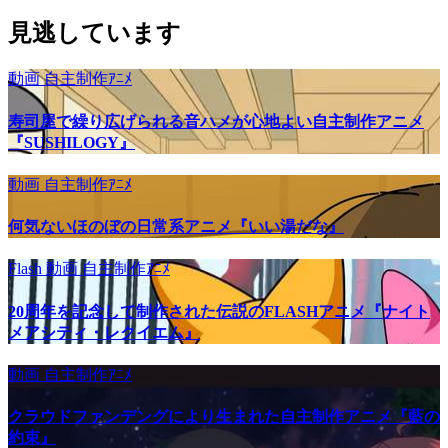
見逃しています
動画
自主制作ｱﾆﾒ
寿司屋で繰り広げられる音ハメが心地よい自主制作アニメ
『SUSHILOGY』
動画
自主制作ｱﾆﾒ
何気ないほのぼの日常系アニメ『いい湯だな』
Flash
動画
自主制作ｱﾆﾒ
20周年を記念して制作された伝説のFLASHアニメ『ナイト
メアシティ・レクイエム』
動画
自主制作ｱﾆﾒ
クラウドファンデングにより生まれた自主制作アニメ『藍の
約束』