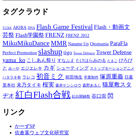
タグクラウド
Flash Game Festival
Flash・動画文
AKIRA
512kb
DNA
芸祭
FRENZ
Flash学園祭
FRENZ 2012
MikuMikuDance
MMR
ParaFla
Otomania
Naname Up
slashup
Tower Defense
tigo
Perfect Promotion
Tower Defence
yama_ko
こしあん祭り
ぴろぴ
すなふえ
たけはらみのる
たまご
カギ
と
シューティング
エジエレキ
み～や
ストップモーションアニメ
初音ミク
塚原重義
ラレコ
前田地生
日暮
ハタラキ有
卒業制作
桜実
猫屋敷スタ
未乃タイキ
里本社
森井ケンシロウ
森野あるじ
紅白Flash合戦
ヂオ
閃
谷口崇
紅白闇鍋祭
リンク
かーずSP
佐倉葉ウェブ文化研究室