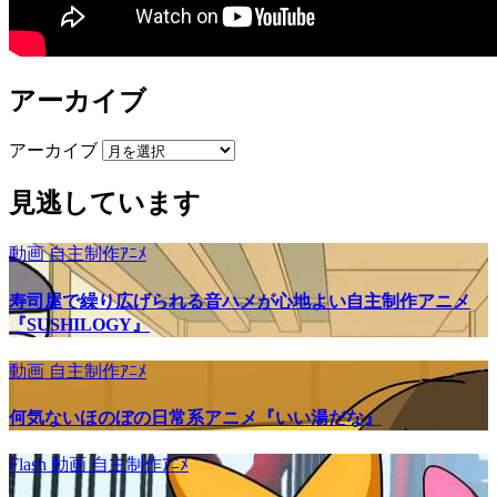
アーカイブ
アーカイブ
見逃しています
動画
自主制作ｱﾆﾒ
寿司屋で繰り広げられる音ハメが心地よい自主制作アニメ
『SUSHILOGY』
動画
自主制作ｱﾆﾒ
何気ないほのぼの日常系アニメ『いい湯だな』
Flash
動画
自主制作ｱﾆﾒ