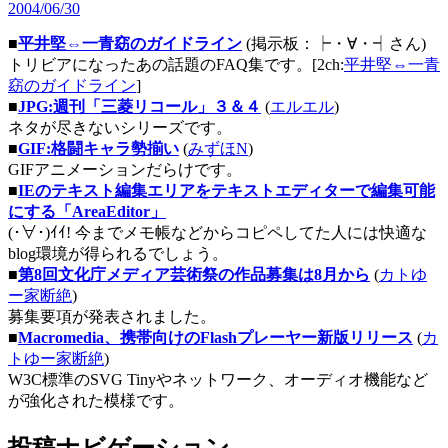
2004/06/30
■
平井堅⇔一青窈のガイドライン
(掲示板：┝・∀・┥さん)
トリビアになったあの話題のFAQ集です。[2ch:
平井堅⇔一青
窈のガイドライン
]
■
JPG:週刊「三菱リコール」３＆４
(
エルエル
)
ネタが尽きないシリーズです。
■
GIF:格闘キャラ勢揃い
(
みずほN
)
GIFアニメーションだらけです。
■
IEのテキスト編集エリアをテキストエディターで編集可能
にする「AreaEditor」
(･∀･)ｲｲ! 今までメモ帳などからコピペしてた人には快適な
blog環境が得られるでしょう。
■
第8回文化庁メディア芸術祭の作品募集は8月から
(
カトゆ
ー家断絶
)
募集要項が発表されました。
■
Macromedia、携帯向けのFlashプレーヤー新版リリース
(
カ
トゆー家断絶
)
W3C標準のSVG Tinyやネットワーク、オーディオ機能など
が強化された模様です。
投稿ナビゲーション