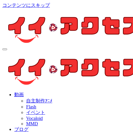
コンテンツにスキップ
イイ・アクセス
個人制作アニメを中心とした動画紹介ブログ
イイ・アクセス
個人制作アニメを中心とした動画紹介ブログ
動画
自主制作ｱﾆﾒ
Flash
イベント
Vocaloid
MMD
ブログ