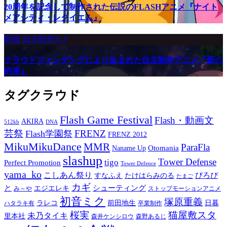
20周年を記念して制作された伝説のFLASHアニメ『ナイト
メアシティ・レクイエム』
動画
自主制作ｱﾆﾒ
クラウドファンデングにより生まれた自主制作アニメ『藍の
約束』
タグクラウド
Flash Game Festival
Flash・動画文
AKIRA
512kb
DNA
芸祭
FRENZ
Flash学園祭
FRENZ 2012
MikuMikuDance
MMR
ParaFla
Otomania
Naname Up
slashup
Tower Defense
tigo
Perfect Promotion
Tower Defence
yama_ko
こしあん祭り
ぴろぴ
すなふえ
たけはらみのる
たまご
カギ
と
シューティング
エジエレキ
み～や
ストップモーションアニメ
初音ミク
塚原重義
ラレコ
前田地生
日暮
ハタラキ有
卒業制作
桜実
猫屋敷スタ
未乃タイキ
里本社
森井ケンシロウ
森野あるじ