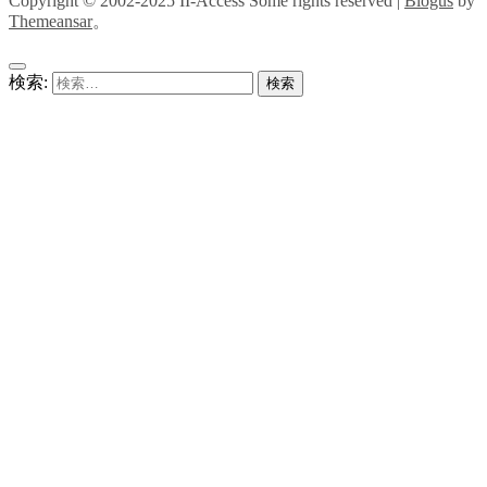
Copyright © 2002-2025 II-Access Some rights reserved
|
Blogus
by
Themeansar
。
検索: