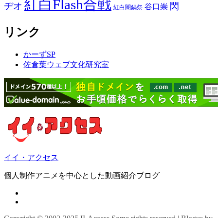
紅白Flash合戦
ヂオ
閃
谷口崇
紅白闇鍋祭
リンク
かーずSP
佐倉葉ウェブ文化研究室
イイ・アクセス
個人制作アニメを中心とした動画紹介ブログ