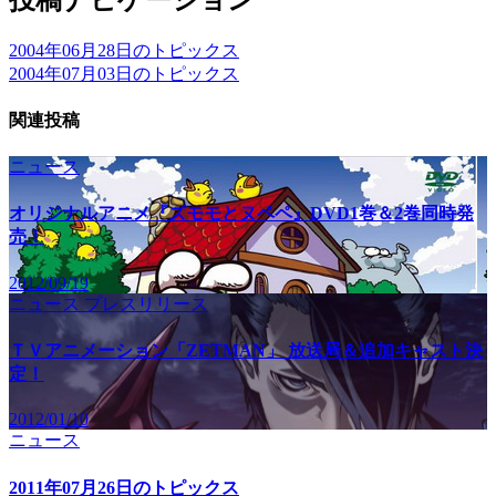
2004年06月28日のトピックス
2004年07月03日のトピックス
関連投稿
ニュース
オリジナルアニメ『ズモモとヌペペ』DVD1巻＆2巻同時発
売！
2012/09/19
ニュース
プレスリリース
ＴＶアニメーション「ZETMAN」 放送局＆追加キャスト決
定！
2012/01/10
ニュース
2011年07月26日のトピックス