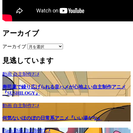
アーカイブ
アーカイブ
見逃しています
動画
自主制作ｱﾆﾒ
寿司屋で繰り広げられる音ハメが心地よい自主制作アニメ
『SUSHILOGY』
動画
自主制作ｱﾆﾒ
何気ないほのぼの日常系アニメ『いい湯だな』
Flash
動画
自主制作ｱﾆﾒ