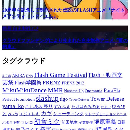
20周年を記念して制作された伝説のFLASHアニメ『ナイト
メアシティ・レクイエム』
動画
自主制作ｱﾆﾒ
クラウドファンデングにより生まれた自主制作アニメ『藍の
約束』
タグクラウド
Flash Game Festival
Flash・動画文
AKIRA
512kb
DNA
芸祭
FRENZ
Flash学園祭
FRENZ 2012
MikuMikuDance
MMR
ParaFla
Otomania
Naname Up
slashup
Tower Defense
tigo
Perfect Promotion
Tower Defence
yama_ko
こしあん祭り
ぴろぴ
すなふえ
たけはらみのる
たまご
カギ
と
シューティング
エジエレキ
み～や
ストップモーションアニメ
初音ミク
塚原重義
ラレコ
前田地生
日暮
ハタラキ有
卒業制作
桜実
猫屋敷スタ
未乃タイキ
里本社