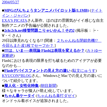
2004/05/27
■
MPG:びんちょうタンアニメパイロット版(1.1MB)
(
ナイト
イン・ジャパン
)
EXA’S PICATA
さん新作。ほのぼの雰囲気がイイ感じな自主
制作アニメの予告編が公開されました。
■
2ch:2ch.net移管問題こりゃいかん！その2
(掲示板：┝・
∀・┥さん)
29日以降見れなくなる!? [関連：
２ちゃんねる閉鎖危機!?
今回もまた皮1枚でセーフか？
]
■
ITは、いま──表現論 Flashは表現を変えるか？
(
カトゆー
家断絶
)
Flashにおける表現の限界を打ち破るためのアイデアが必要
なのかも…
■
Flashデバイスフォントの見え方の違い
(
駄文にゅうす
)
KYUCON*BLOG
さん。WindowsとMacでの見え方の違いに
ついて紹介してます。
■
擬人化・女性化特集
(
朝目新聞
)
様々なキャラが擬人(+萌え)化しています。
■
ちゃん暴ケータイ
(
ちゃんねる暴打ダゼイ
)
オンドゥル着ボイスが追加されました。