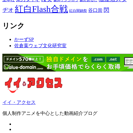
森井ケンシロウ
森野あるじ
紅白Flash合戦
ヂオ
閃
谷口崇
紅白闇鍋祭
リンク
かーずSP
佐倉葉ウェブ文化研究室
イイ・アクセス
個人制作アニメを中心とした動画紹介ブログ