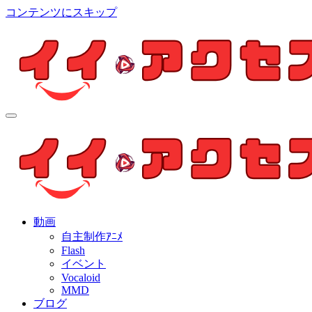
コンテンツにスキップ
イイ・アクセス
個人制作アニメを中心とした動画紹介ブログ
イイ・アクセス
個人制作アニメを中心とした動画紹介ブログ
動画
自主制作ｱﾆﾒ
Flash
イベント
Vocaloid
MMD
ブログ