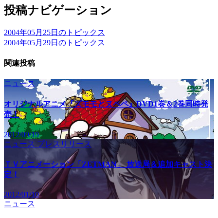
投稿ナビゲーション
2004年05月25日のトピックス
2004年05月29日のトピックス
関連投稿
ニュース
オリジナルアニメ『ズモモとヌペペ』DVD1巻＆2巻同時発
売！
2012/09/19
ニュース
プレスリリース
ＴＶアニメーション「ZETMAN」 放送局＆追加キャスト決
定！
2012/01/10
ニュース