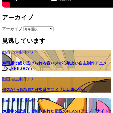
アーカイブ
アーカイブ
見逃しています
動画
自主制作ｱﾆﾒ
寿司屋で繰り広げられる音ハメが心地よい自主制作アニメ
『SUSHILOGY』
動画
自主制作ｱﾆﾒ
何気ないほのぼの日常系アニメ『いい湯だな』
Flash
動画
自主制作ｱﾆﾒ
20周年を記念して制作された伝説のFLASHアニメ『ナイト