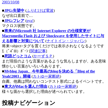
2003/10/08
■
JPG:失望中
(
ふりむけば電波
)
なぜ出口直前で…
■
JPG:フレア
(
pya!
)
マクロス状態です。
■
将来のMicrosoft 社 Internet Explorer の仕様変更が
Macromedia Flash および Shockwave を使用したサイトに与
える影響と対策について
(
ナイトイン・ジャパン
)
将来<object>タグを置くだけでは表示されなくなるようです
Σ（ﾟ4ﾟlll）ｶﾞｰﾝ [
関連記事
]
■
死語どっとコム
(
かーずＳＰ
)
まだ現役のような言葉があるような気もしますが、ある意味
懐かしい言葉がいろいろあります。
■
Myblog Japan、今年最高のblogを決める「Blog of the
Yeah!2003」開催
(
カトゆー家断絶
)
自薦、他薦は問わないコンテスト形式によるイベントです。
■
東大がiMacを選んだ理由
(
カトゆー家断絶
)
様々な面から選択した理由が述べられています。
投稿ナビゲーション