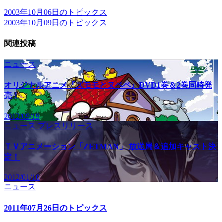
2003年10月06日のトピックス
2003年10月09日のトピックス
関連投稿
ニュース
オリジナルアニメ『ズモモとヌペペ』DVD1巻＆2巻同時発
売！
2012/09/19
ニュース
プレスリリース
ＴＶアニメーション「ZETMAN」 放送局＆追加キャスト決
定！
2012/01/10
ニュース
2011年07月26日のトピックス