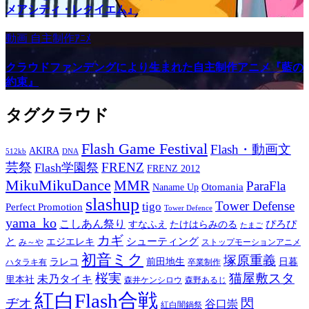
メアシティ・レクイエム』
動画
自主制作ｱﾆﾒ
クラウドファンデングにより生まれた自主制作アニメ『藍の
約束』
タグクラウド
Flash Game Festival
Flash・動画文
AKIRA
512kb
DNA
芸祭
FRENZ
Flash学園祭
FRENZ 2012
MikuMikuDance
MMR
ParaFla
Otomania
Naname Up
slashup
Tower Defense
tigo
Perfect Promotion
Tower Defence
yama_ko
こしあん祭り
ぴろぴ
すなふえ
たけはらみのる
たまご
カギ
と
シューティング
エジエレキ
み～や
ストップモーションアニメ
初音ミク
塚原重義
ラレコ
前田地生
日暮
ハタラキ有
卒業制作
桜実
猫屋敷スタ
未乃タイキ
里本社
森井ケンシロウ
森野あるじ
紅白Flash合戦
ヂオ
閃
谷口崇
紅白闇鍋祭