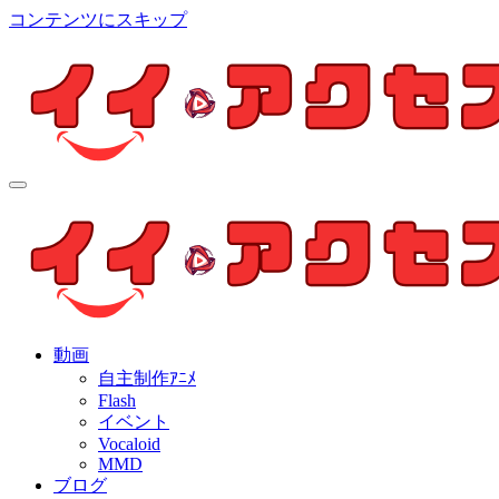
コンテンツにスキップ
イイ・アクセス
個人制作アニメを中心とした動画紹介ブログ
イイ・アクセス
個人制作アニメを中心とした動画紹介ブログ
動画
自主制作ｱﾆﾒ
Flash
イベント
Vocaloid
MMD
ブログ