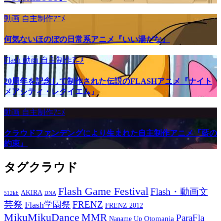
動画
自主制作ｱﾆﾒ
何気ないほのぼの日常系アニメ『いい湯だな』
Flash
動画
自主制作ｱﾆﾒ
20周年を記念して制作された伝説のFLASHアニメ『ナイト
メアシティ・レクイエム』
動画
自主制作ｱﾆﾒ
クラウドファンデングにより生まれた自主制作アニメ『藍の
約束』
タグクラウド
Flash Game Festival
Flash・動画文
AKIRA
512kb
DNA
芸祭
FRENZ
Flash学園祭
FRENZ 2012
MikuMikuDance
MMR
ParaFla
Otomania
Naname Up