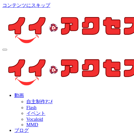
コンテンツにスキップ
イイ・アクセス
個人制作アニメを中心とした動画紹介ブログ
イイ・アクセス
個人制作アニメを中心とした動画紹介ブログ
動画
自主制作ｱﾆﾒ
Flash
イベント
Vocaloid
MMD
ブログ