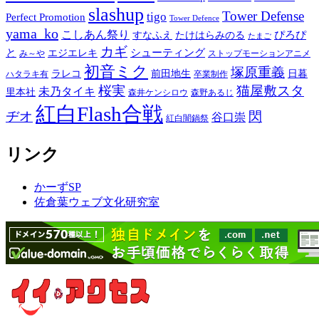
slashup
Tower Defense
tigo
Perfect Promotion
Tower Defence
yama_ko
こしあん祭り
ぴろぴ
すなふえ
たけはらみのる
たまご
カギ
と
シューティング
エジエレキ
み～や
ストップモーションアニメ
初音ミク
塚原重義
ラレコ
前田地生
日暮
ハタラキ有
卒業制作
桜実
猫屋敷スタ
未乃タイキ
里本社
森井ケンシロウ
森野あるじ
紅白Flash合戦
ヂオ
閃
谷口崇
紅白闇鍋祭
リンク
かーずSP
佐倉葉ウェブ文化研究室