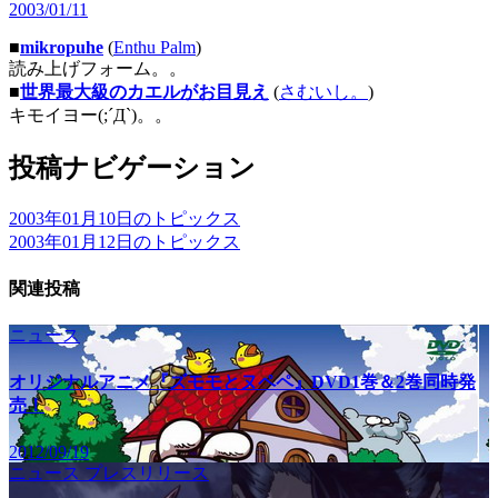
2003/01/11
■
mikropuhe
(
Enthu Palm
)
読み上げフォーム。。
■
世界最大級のカエルがお目見え
(
さむいし。
)
キモイヨー(;´Д`)。。
投稿ナビゲーション
2003年01月10日のトピックス
2003年01月12日のトピックス
関連投稿
ニュース
オリジナルアニメ『ズモモとヌペペ』DVD1巻＆2巻同時発
売！
2012/09/19
ニュース
プレスリリース