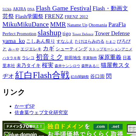
Flash Game Festival
Flash・動画文
AKIRA
512kb
DNA
芸祭
FRENZ
Flash学園祭
FRENZ 2012
MikuMikuDance
MMR
ParaFla
Otomania
Naname Up
slashup
Tower Defense
tigo
Perfect Promotion
Tower Defence
yama_ko
こしあん祭り
ぴろぴ
すなふえ
たけはらみのる
たまご
カギ
と
シューティング
エジエレキ
み～や
ストップモーションアニメ
初音ミク
塚原重義
ラレコ
前田地生
日暮
ハタラキ有
卒業制作
桜実
猫屋敷スタ
未乃タイキ
里本社
森井ケンシロウ
森野あるじ
紅白Flash合戦
ヂオ
閃
谷口崇
紅白闇鍋祭
リンク
かーずSP
佐倉葉ウェブ文化研究室