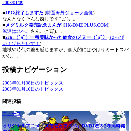
2003/01/09
■
JPG:終了しますた
(
特選海外ジョーク画像
)
なんとなくそんな感じです(ﾟдﾟ)。。
■
メグミルク発売記念まんが
(
HK-DMZ PLUS.COM
)
俺達は北へ。
さん。(*´Д`)。。
■
2ch:（ﾟдﾟ）一番美味かった給食のメヌー（ﾟдﾟ）
(
はっぴ
い！ぱらだいす！
)
地域や時代の差を感じますが、個人的にはやはりミートスパ
かな。。
投稿ナビゲーション
2003年01月08日のトピックス
2003年01月10日のトピックス
関連投稿
ニュース
オリジナルアニメ『ズモモとヌペペ』DVD1巻＆2巻同時発