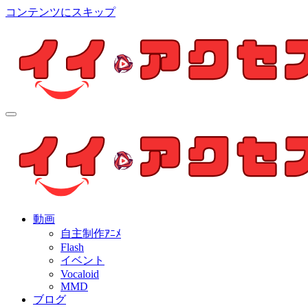
コンテンツにスキップ
イイ・アクセス
個人制作アニメを中心とした動画紹介ブログ
イイ・アクセス
個人制作アニメを中心とした動画紹介ブログ
動画
自主制作ｱﾆﾒ
Flash
イベント
Vocaloid
MMD
ブログ