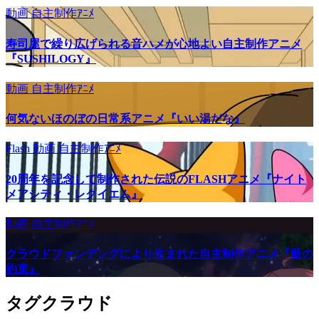
動画
自主制作ｱﾆﾒ
寿司屋で繰り広げられる音ハメが心地よい自主制作アニメ
『SUSHILOGY』
動画
自主制作ｱﾆﾒ
何気ないほのぼの日常系アニメ『いい湯だな』
Flash
動画
自主制作ｱﾆﾒ
20周年を記念して制作された伝説のFLASHアニメ『ナイト
メアシティ・レクイエム』
動画
自主制作ｱﾆﾒ
クラウドファンデングにより生まれた自主制作アニメ『藍の
約束』
タグクラウド